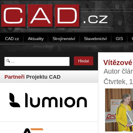
CAD.cz
Aktuality
Strojírenství
Stavebnictví
GIS
Vítězové
Autor čl
Partneři
Projektu CAD
Čtvrtek, 