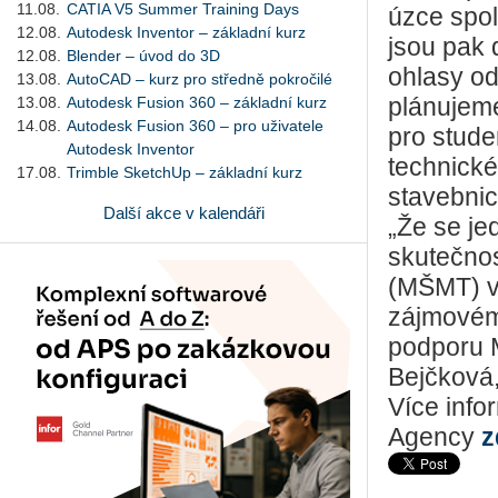
11.08.
CATIA V5 Summer Training Days
úzce spol
12.08.
Autodesk Inventor – základní kurz
jsou pak 
12.08.
Blender – úvod do 3D
ohlasy od
13.08.
AutoCAD – kurz pro středně pokročilé
13.08.
Autodesk Fusion 360 – základní kurz
plánujeme
14.08.
Autodesk Fusion 360 – pro uživatele
pro stude
Autodesk Inventor
technické 
17.08.
Trimble SketchUp – základní kurz
stavebnic
Další akce v kalendáři
„Že se je
skutečnos
(MŠMT) v
zájmovém 
podporu M
Bejčková,
Více info
Agency
z