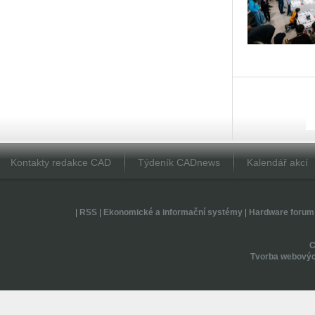
Kontakty redakce CAD
Týdeník CADnews
Kalendář akcí
|
RSS
|
Ekonomické a informační systémy
|
Hardware forum
Tvorba webovýc