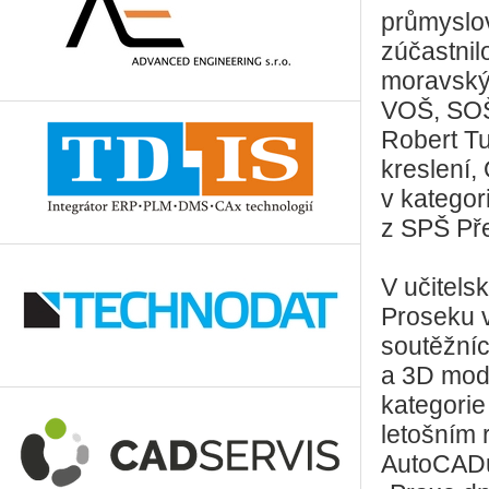
průmyslov
zúčastnil
moravskýc
VOŠ, SOŠ 
Robert Tu
kreslení,
v kategor
z SPŠ Pře
V učitels
Proseku v
soutěžníc
a 3D mode
kategorie
letošním 
AutoCAD