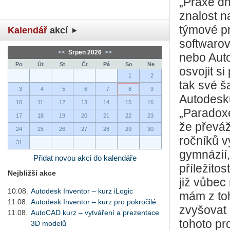
„Praxe dn
znalost n
týmové pr
Kalendář
akcí
softwarov
<<
Srpen 2026
>>
nebo Aut
Po
Út
St
Čt
Pá
So
Ne
osvojit si
1
2
tak své ša
3
4
5
6
7
8
9
Autodesku
10
11
12
13
14
15
16
„Paradoxe
17
18
19
20
21
22
23
že převáž
24
25
26
27
28
29
30
ročníků v
31
gymnázií,
Přidat novou akci do kalendáře
příležito
Nejbližší akce
již vůbec 
10.08.
Autodesk Inventor – kurz iLogic
mám z to
11.08.
Autodesk Inventor – kurz pro pokročilé
zvyšovat 
11.08.
AutoCAD kurz – vytváření a prezentace
tohoto pr
3D modelů