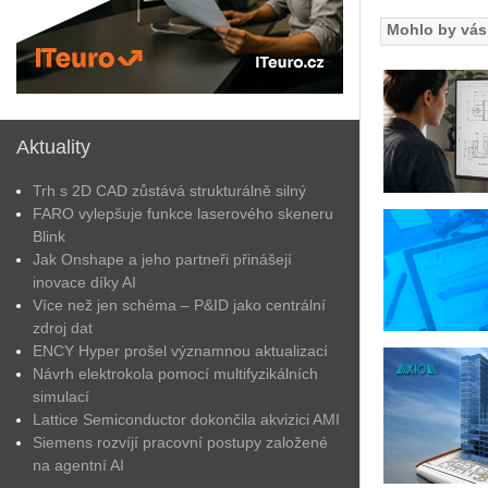
Mohlo by vás 
Aktuality
Trh s 2D CAD zůstává strukturálně silný
FARO vylepšuje funkce laserového skeneru
Blink
Jak Onshape a jeho partneři přinášejí
inovace díky AI
Více než jen schéma – P&ID jako centrální
zdroj dat
ENCY Hyper prošel významnou aktualizací
Návrh elektrokola pomocí multifyzikálních
simulací
Lattice Semiconductor dokončila akvizici AMI
Siemens rozvíjí pracovní postupy založené
na agentní AI