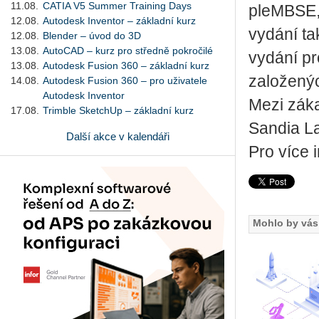
11.08.
CATIA V5 Summer Training Days
pleMB­SE,
12.08.
Autodesk Inventor – základní kurz
vy­dá­ní t
12.08.
Blender – úvod do 3D
13.08.
AutoCAD – kurz pro středně pokročilé
vy­dá­ní p
13.08.
Autodesk Fusion 360 – základní kurz
za­lo­že­
14.08.
Autodesk Fusion 360 – pro uživatele
Autodesk Inventor
Mezi zá­k
17.08.
Trimble SketchUp – základní kurz
San­dia La
Další akce v kalendáři
Pro více in
Mohlo by vás 