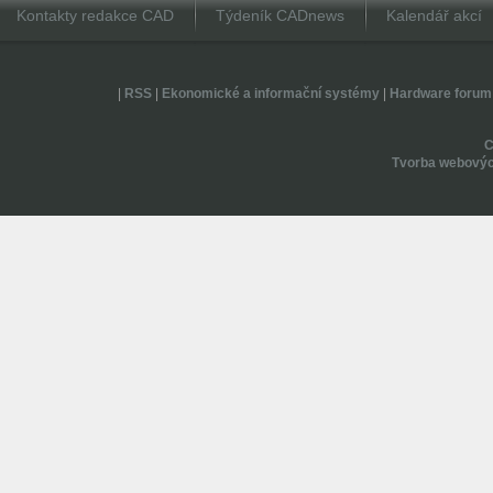
Kontakty redakce CAD
Týdeník CADnews
Kalendář akcí
|
RSS
|
Ekonomické a informační systémy
|
Hardware forum
Tvorba webovýc