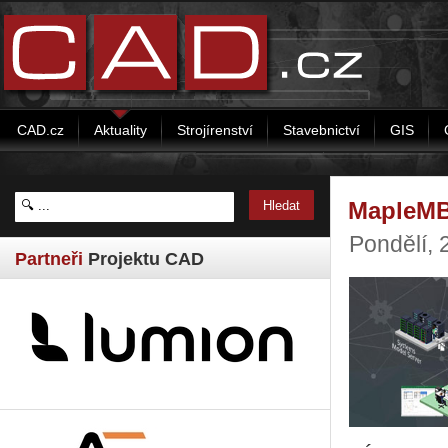
CAD.cz
Aktuality
Strojírenství
Stavebnictví
GIS
MapleMBS
Pondělí,
Partneři
Projektu CAD