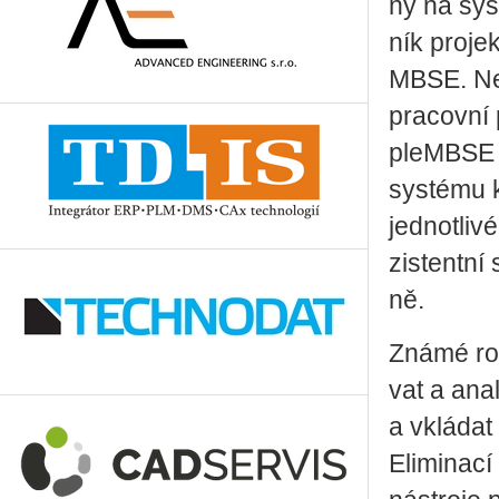
ný na sys­
ník pro­je
MBSE. Nej­
pra­cov­ní 
pleMB­SE po
sys­té­mu 
jed­not­li­
zis­tent­ní
ně.
Známé roz­
vat a ana­l
a vklá­dat
Eli­mi­na­