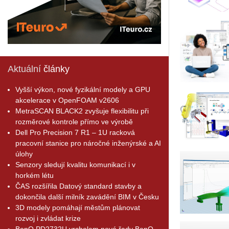
Aktuální
články
Vyšší výkon, nové fyzikální modely a GPU
akcelerace v OpenFOAM v2606
MetraSCAN BLACK2 zvyšuje flexibilitu při
rozměrové kontrole přímo ve výrobě
Dell Pro Precision 7 R1 – 1U racková
pracovní stanice pro náročné inženýrské a AI
úlohy
Senzory sledují kvalitu komunikací i v
horkém létu
ČAS rozšířila Datový standard stavby a
dokončila další milník zavádění BIM v Česku
3D modely pomáhají městům plánovat
rozvoj i zvládat krize
BenQ PD2732U vrcholem nové řady BenQ