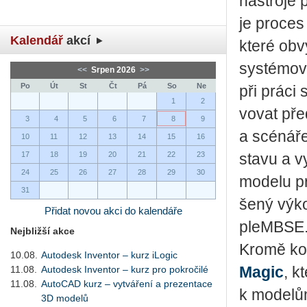
ná­stro­je 
je pro­ces 
Kalendář
akcí
které ob­vy
sys­té­mo­vé
<<
Srpen 2026
>>
Po
Út
St
Čt
Pá
So
Ne
při práci 
1
2
vo­vat před
3
4
5
6
7
8
9
a scé­ná­ř
10
11
12
13
14
15
16
17
18
19
20
21
22
23
stavu a vy­
24
25
26
27
28
29
30
mo­de­lu pr
31
še­ný výko
Přidat novou akci do kalendáře
pleMB­SE
Nejbližší akce
Kromě ko­ne
10.08.
Autodesk Inventor – kurz iLogic
11.08.
Autodesk Inventor – kurz pro pokročilé
Magic
, k
11.08.
AutoCAD kurz – vytváření a prezentace
k mo­de­lů
3D modelů