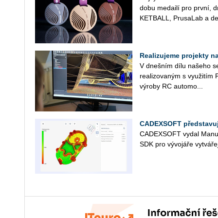
do­bu me­dai­lí pro první, 
KET­BALL, Prusa­Lab a de­
Realizujeme projekty na 
V dneš­ním dílu na­še­ho se­r
re­a­li­zo­va­ným s vy­u­ži
vý­ro­by RC au­to­mo­...
CADEXSOFT představuje
CAD­EX­SOFT vydal Ma­nu­f
SDK pro vý­vo­já­ře vy­tvá­ře­