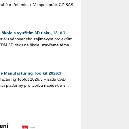
druhé a třetí místo. Ve spo­lu­prá­ci CZ BAS­
...
škole s využitím 3D tisku, 13. díl
i­á­lu vě­no­va­né­ho za­jí­ma­vým pro­jek­tům
­tím FDM 3D tisku na škole uza­vře­me téma
 Manufacturing Toolkit 2026.3
actu­ring Tool­kit 2026.3 – sadu CAD
jí­cí plat­for­my pro tvor­bu na­bí­dek a s...