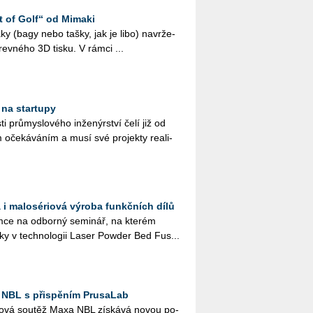
t of Golf“ od Mimaki
 vaky (bagy nebo tašky, jak je libo) na­vr­že­
­rev­né­ho 3D tisku. V rámci ...
 na startupy
ti prů­mys­lo­vé­ho in­že­nýr­ství čelí již od
 oče­ká­vá­ním a musí své pro­jek­ty re­a­li­
 i malosériová výroba funkčních dílů
ce na od­bor­ný se­mi­nář, na kte­rém
­ky v tech­no­lo­gii Laser Pow­der Bed Fus...
 NBL s přispěním PrusaLab
­lo­vá sou­těž Maxa NBL zís­ká­vá novou po­