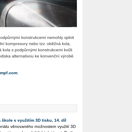
­půr­ný­mi kon­struk­ce­mi ne­moh­ly spl­nit
i­ál­ní kom­pre­so­ry nebo tzv. oběž­ná kola,
á kola s pod­půr­ný­mi kon­struk­ce­mi kvůli
is­ka al­ter­na­ti­vou ke kon­venč­ní vý­ro­bě.
umpf.​com
.
škole s využitím 3D tisku, 14. díl
i­á­lu vě­no­va­né­ho mož­nos­tem vy­u­ži­tí 3D