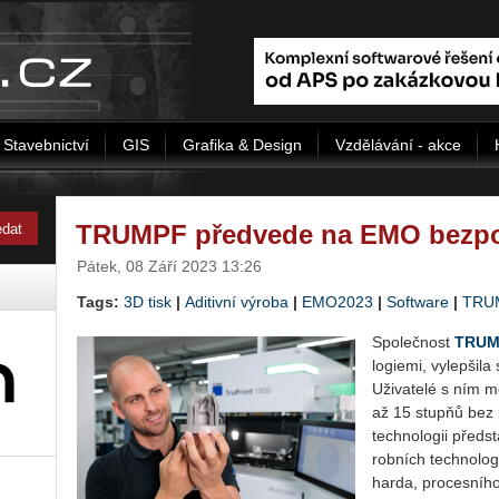
Stavebnictví
GIS
Grafika & Design
Vzdělávání - akce
TRUMPF předvede na EMO bezpo
Pátek, 08 Září 2023 13:26
Tags:
3D tisk
|
Aditivní výroba
|
EMO2023
|
Software
|
TRU
Spo­leč­nost
TRUM
lo­gi­e­mi, vy­lep­ši
Uži­va­te­lé s ním m
až 15 stupňů bez p
tech­no­lo­gii před­
rob­ních tech­no­lo
har­da, pro­ces­ní­ho 