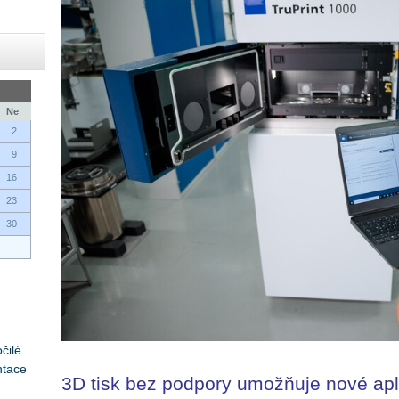
Ne
2
9
16
23
30
čilé
ntace
3D tisk bez podpory umožňuje nové apl