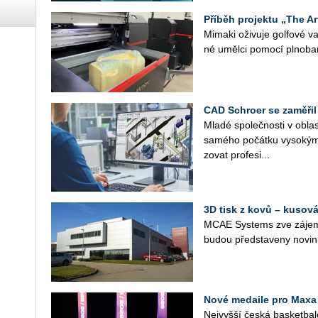
Příběh projektu „The Ar
Mi­ma­ki oži­vu­je gol­fo­vé
né uměl­ci po­mo­cí pl­no­ba
CAD Schroer se zaměřil
Mladé spo­leč­nos­ti v ob­las­
sa­mé­ho po­čát­ku vy­so­kým
zo­vat pro­fe­si­...
3D tisk z kovů – kusová
MCAE Sys­tems zve zá­jem­
budou před­sta­ve­ny no­vin
Nové medaile pro Maxa
Nej­vyš­ší česká bas­ket­ba