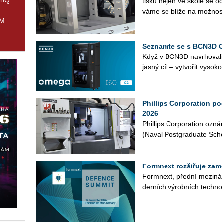
tisku nejen ve škole se od
vá­me se blíže na mož­nos­
IM
Seznamte se s BCN3D 
Když v BCN3D na­vr­ho­va­l
jasný cíl – vy­tvo­řit vy­so­ko
Phillips Corporation p
2026
Phil­lips Cor­po­rati­on oz
(Naval Post­gra­dua­te Scho­o
Formnext rozšiřuje zam
Form­next, před­ní me­zi­ná­
der­ních vý­rob­ních tech­no­lo