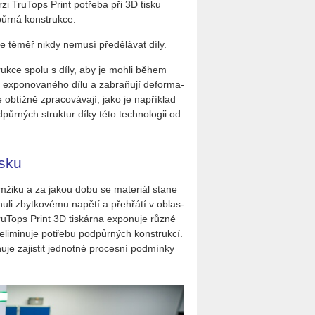
i Tru­Tops Print po­tře­ba při 3D tisku
r­ná kon­struk­ce.
e téměř nikdy ne­mu­sí pře­dě­lá­vat díly.
struk­ce spolu s díly, aby je mohli během
 ex­po­no­va­né­ho dílu a zabraňují de­for­ma­
 ob­tíž­ně zpra­co­vá­va­jí, jako je na­pří­klad
ůr­ných struk­tur díky této tech­no­lo­gii od
isku
a­mži­ku a za jakou dobu se ma­te­ri­ál stane
i zbyt­ko­vé­mu na­pě­tí a pře­hřá­tí v ob­las­
 Tru­Tops Print 3D tis­kár­na ex­po­nu­je různé
 eli­mi­nu­je po­tře­bu pod­půr­ných kon­struk­cí.
 za­jis­tit jed­not­né pro­ces­ní pod­mín­ky