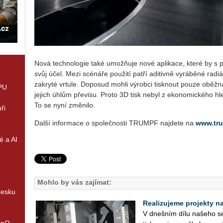
Nová tech­no­lo­gie také umožňuje nové apli­ka­ce, které by s pod
svůj účel. Mezi scé­ná­ře po­u­ži­tí patří adi­tiv­ně vy­rá­bě­né ra­d
za­kry­té vr­tu­le. Do­po­sud mohli vý­rob­ci tisk­nout pouze oběž­n
GPU
je­jich úhlům pře­vi­su. Proto 3D tisk nebyl z eko­no­mic­ké­ho hle­d
To se nyní změ­ni­lo.
ři
Další in­for­ma­ce o spo­leč­nos­ti TRUM­PF na­jde­te na
www.​tr
é a AI
Mohlo by vás zajímat:
Česku
Realizujeme projekty na 
V dneš­ním dílu na­še­ho se­r
enQ