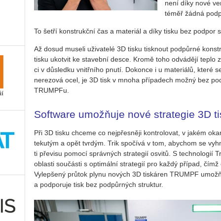
není díky nové verz
téměř žádná pod­pů
To šetří kon­strukč­ní čas a ma­te­ri­ál a díky tisku bez pod­por s
Až dosud mu­se­li uži­va­te­lé 3D tisku tisk­nout pod­půr­né kon­
tisku ukot­vit ke sta­veb­ní desce. Kromě toho od­vá­dě­jí teplo z
ci v dů­sled­ku vnitř­ní­ho pnutí. Do­kon­ce i u ma­te­ri­á­lů, které se
ne­re­zo­vá ocel, je 3D tisk v mnoha pří­pa­dech možný bez pod­p
TRUM­P­Fu.
Software umožňuje nové strategie 3D t
Při 3D tisku chce­me co nej­přes­ně­ji kon­t­ro­lo­vat, v jakém ok
te­ku­tým a opět tvr­dým. Trik spo­čí­vá v tom, abychom se vy­hnu­l
ti pře­vi­su po­mo­cí správ­ných stra­te­gií osvi­tů. S tech­no­lo­gií
ob­las­ti sou­čás­ti s op­ti­mál­ní stra­te­gií pro každý pří­pad, čímž
Vy­lep­še­ný prů­tok plynu no­vých 3D tis­ká­ren TRUM­PF umožňuje
a pod­po­ru­je tisk bez pod­půr­ných struk­tur.