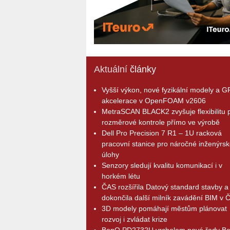
Aktuální
články
Vyšší výkon, nové fyzikální modely a 
akcelerace v OpenFOAM v2606
MetraSCAN BLACK2 zvyšuje flexibilitu p
rozměrové kontrole přímo ve výrobě
Dell Pro Precision 7 R1 – 1U racková
pracovní stanice pro náročné inženýrsk
úlohy
Senzory sledují kvalitu komunikací i v
horkém létu
ČAS rozšířila Datový standard stavby a
dokončila další milník zavádění BIM v 
3D modely pomáhají městům plánovat
rozvoj i zvládat krize
BenQ PD2732U vrcholem nové řady B