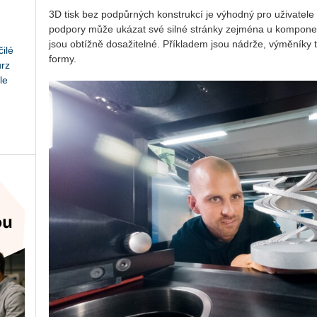
3D tisk bez pod­půr­ných kon­struk­cí je vý­hod­ný pro uži­va­te­l
pod­po­ry může uká­zat své silné strán­ky zejmé­na u kom­po­nent 
jsou ob­tíž­ně do­sa­ži­tel­né. Pří­kla­dem jsou ná­dr­že, vý­mě­ní­ky 
ilé
formy.
urz
le