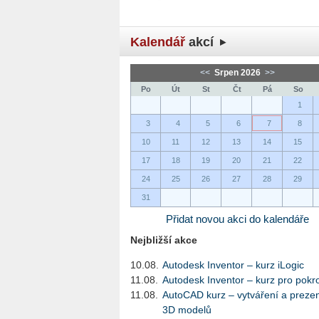
Kalendář
akcí
<<
Srpen 2026
>>
Po
Út
St
Čt
Pá
So
1
3
4
5
6
7
8
10
11
12
13
14
15
17
18
19
20
21
22
24
25
26
27
28
29
31
Přidat novou akci do kalendáře
Nejbližší akce
10.08.
Autodesk Inventor – kurz iLogic
11.08.
Autodesk Inventor – kurz pro pokro
11.08.
AutoCAD kurz – vytváření a preze
3D modelů