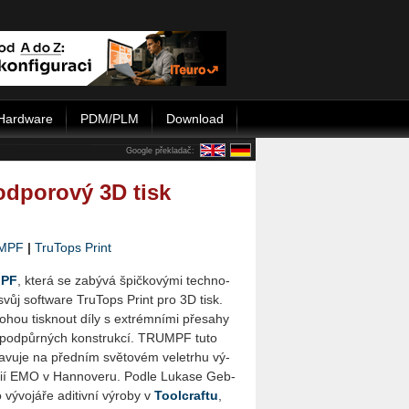
Hardware
PDM/PLM
Download
Google překladač:
dporový 3D tisk
M­PF
|
Tru­Tops Print
­PF
, která se za­bý­vá špič­ko­vý­mi tech­no­
­la svůj soft­ware Tru­Tops Print pro 3D tisk.
ohou tisk­nout díly s ex­trém­ní­mi pře­sa­hy
od­půr­ných kon­struk­cí. TRUM­PF tuto
sta­vu­je na před­ním svě­to­vém ve­letr­hu vý­
­gií EMO v Han­no­ve­ru. Podle Luka­se Ge­b­
vý­vo­já­ře adi­tiv­ní vý­ro­by v
Tool­craf­tu
,