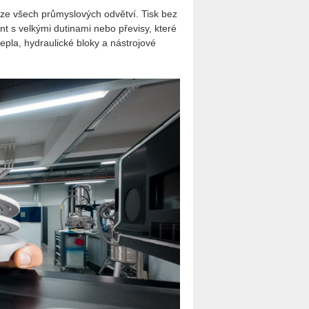
e ze všech prů­mys­lo­vých od­vět­ví. Tisk bez
s vel­ký­mi du­ti­na­mi nebo pře­vi­sy, které
tepla, hyd­rau­lic­ké bloky a ná­stro­jo­vé