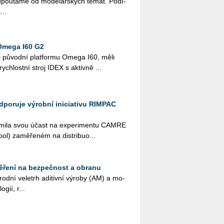
­pou­tá­me od mo­de­lář­ských témat. Po­dí­
...
Omega I60 G2
i pů­vod­ní plat­for­mu Omega I60, měli
­rych­lost­ní stroj IDEX s ak­tiv­ně ...
odporuje výrobní iniciativu RIMPAC
ná­mi­la svou účast na ex­pe­ri­men­tu CAMRE
l) za­mě­ře­ném na dis­tri­bu­o­...
ěření na bezpečnost a obranu
rod­ní ve­letrh adi­tiv­ní vý­ro­by (AM) a mo­
­gií, r...