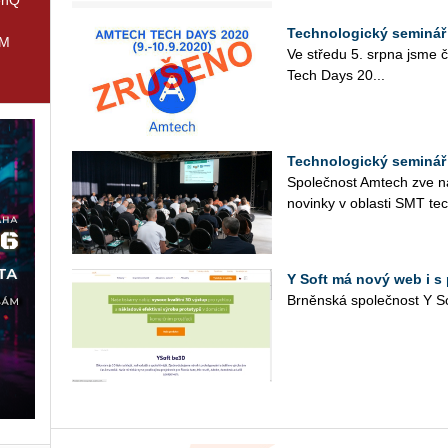
Technologický seminář
IM
Ve stře­du 5. srpna jsme čte
Tech Days 20...
Technologický seminá
Spo­leč­nost Am­tech zve na 
no­vin­ky v ob­las­ti SMT tec
Y Soft má nový web i s
Brněnská společnost Y So