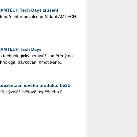
 AMTECH Tech Days zrušen!
­ná­ře in­for­mo­va­li o po­řá­dá­ní AM­TECH
ř AMTECH Tech Days
tech­no­lo­gic­ký se­mi­nář za­mě­ře­ný na
h­no­lo­gií, dáv­ko­vá­ní hmot a&nb...
 prezentací nového produktu be3D
ft, vývojář světově úspěšného ř...