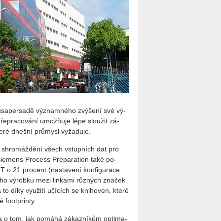
usa­per­sa­dě vý­znam­né­ho zvý­še­ní své vý­
pře­pra­co­vá­ní umo­ž­ňuje lépe slou­žit zá­
teré dneš­ní prů­my­sl vy­ža­du­je.
na shro­máž­dě­ní všech vstup­ních dat pro
ní Sie­mens Pro­cess Pre­pa­rati­on také po­
o 21 pro­cent (na­sta­ve­ní kon­fi­gu­ra­ce
cí­ho vý­rob­ku mezi lin­ka­mi růz­ných zna­ček
a to díky vy­u­ži­tí učí­cích se kniho­ven, které
 fo­ot­prin­ty.
a o tom, jak po­má­há zá­kaz­ní­kům op­ti­ma­