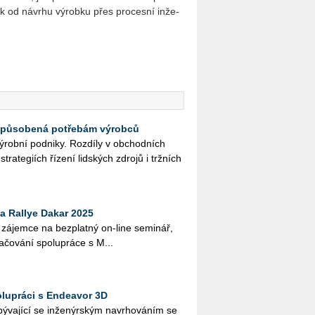
tok od ná­vr­hu vý­rob­ku přes pro­ces­ní in­že­
způsobená potřebám výrobců
 vý­rob­ní pod­ni­ky. Roz­dí­ly v ob­chod­ních
stra­te­gi­ích ří­ze­ní lid­ských zdro­jů i trž­ních
a Rallye Dakar 2025
 zá­jem­ce na bez­plat­ný on-line se­mi­nář,
­čo­vá­ní spo­lu­prá­ce s M...
upráci s Endeavor 3D
­va­jí­cí se in­že­nýr­ským na­vr­ho­vá­ním se