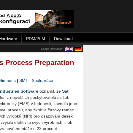
Hardware
PDM/PLM
Download
Google překladač:
s Process Preparation
Sie­men­s
|
SMT
|
Spo­lu­prá­ce
In­du­st­ries Soft­ware
ozná­mil, že
Sat
den z nej­vět­ších po­sky­to­va­te­lů slu­žeb
elek­tro­ni­ky (EMS) v In­donésii, za­ved­la jeho
a­vu pro­ce­sů, aby zkrá­ti­la ča­so­vý rámec
vých vý­rob­ků (NPI) pro osa­zo­vá­ní desek
zvý­ši­la efek­ti­vi­tu svých vý­rob­ních linek
o­vr­cho­vé mon­tá­že o 23 pro­cent.