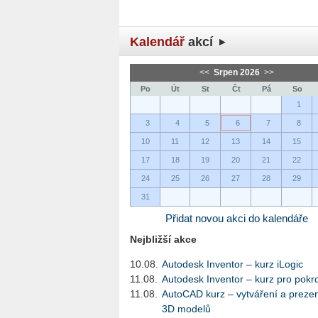
Kalendář
akcí
<<
Srpen 2026
>>
Po
Út
St
Čt
Pá
So
1
3
4
5
6
7
8
10
11
12
13
14
15
17
18
19
20
21
22
24
25
26
27
28
29
31
Přidat novou akci do kalendáře
Nejbližší akce
10.08.
Autodesk Inventor – kurz iLogic
11.08.
Autodesk Inventor – kurz pro pokro
11.08.
AutoCAD kurz – vytváření a preze
3D modelů