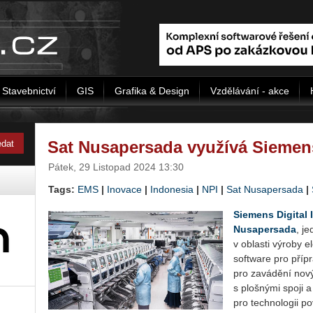
Stavebnictví
GIS
Grafika & Design
Vzdělávání - akce
Sat Nusapersada využívá Siemen
Pátek, 29 Listopad 2024 13:30
Tags:
EMS
|
Ino­va­ce
|
In­do­ne­sia
|
NPI
|
Sat Nusa­per­sa­da
|
Sie­mens Di­gi­tal 
Nusa­per­sa­da
, je
v ob­las­ti vý­ro­by 
soft­ware pro pří­pr
pro za­vá­dě­ní no­
s ploš­ný­mi spoji a 
pro tech­no­lo­gii p