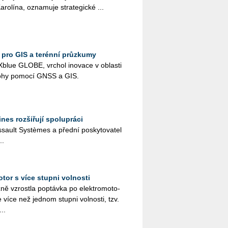
­ro­lí­na, ozna­mu­je stra­te­gic­ké ...
pro GIS a terénní průzkumy
blue GLOBE, vr­chol ino­va­ce v ob­las­ti
o­lo­hy po­mo­cí GNSS a GIS.
nes rozšiřují spolupráci
ssault Systèmes a před­ní po­sky­to­va­tel
..
tor s více stupni volnosti
­ně vzrost­la po­ptáv­ka po elek­tro­mo­to­
e více než jed­nom stup­ni vol­nos­ti, tzv.
..