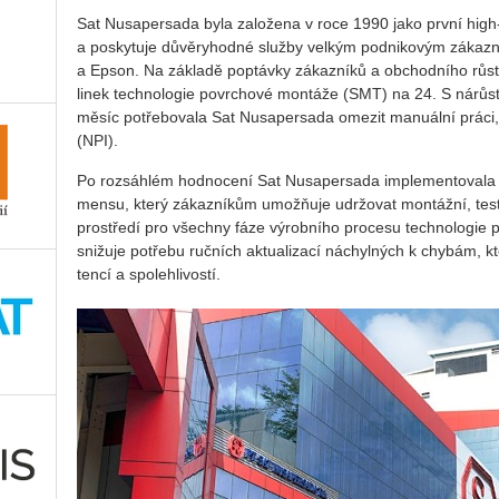
Sat Nusa­per­sa­da byla za­lo­že­na v roce 1990 jako první hig
a po­sky­tu­je dů­vě­ry­hod­né služ­by vel­kým pod­ni­ko­vým zá­kaz­
a Epson. Na zá­kla­dě po­ptáv­ky zá­kaz­ní­ků a ob­chod­ní­ho růst
linek tech­no­lo­gie po­vr­cho­vé mon­tá­že (SMT) na 24. S ná­růs
měsíc po­tře­bo­va­la Sat Nusa­per­sa­da ome­zit ma­nu­ál­ní práci,
(NPI).
Po roz­sáh­lém hod­no­ce­ní Sat Nu­sa­per­sa­da im­ple­men­to­va­la
men­su, který zá­kaz­ní­kům umožňuje udr­žo­vat mon­táž­ní, tes­to­va
pro­stře­dí pro všech­ny fáze vý­rob­ní­ho pro­ce­su tech­no­lo­gie
sni­žu­je po­tře­bu ruč­ních ak­tu­a­li­za­cí ná­chyl­ných k chy­bám
ten­cí a spo­leh­li­vos­tí.