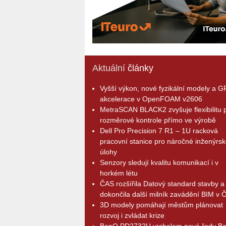
Aktuální
články
Vyšší výkon, nové fyzikální modely a 
akcelerace v OpenFOAM v2606
MetraSCAN BLACK2 zvyšuje flexibilitu p
rozměrové kontrole přímo ve výrobě
Dell Pro Precision 7 R1 – 1U racková
pracovní stanice pro náročné inženýrsk
úlohy
Senzory sledují kvalitu komunikací i v
horkém létu
ČAS rozšířila Datový standard stavby a
dokončila další milník zavádění BIM v 
3D modely pomáhají městům plánovat
rozvoj i zvládat krize
BenQ PD2732U vrcholem nové řady B