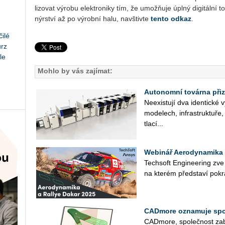
li­zo­vat vý­ro­bu elek­tro­ni­ky tím, že umožňuje úplný di­gi­tál­ní 
nýr­ství až po vý­rob­ní halu, na­vštiv­te
tento odkaz
.
ilé
urz
le
Mohlo by vás zajímat:
Autonomní továrna při
Ne­e­xis­tu­jí dva iden­tic­ké
mo­de­lech, in­frastruk­tu­ře, 
tla­cí...
Webinář Aerodynamika 
Tech­soft En­gi­nee­ring zve
na kte­rém před­sta­ví po­kra
CADmore oznamuje spol
CAD­mo­re, spo­leč­nost za­bý