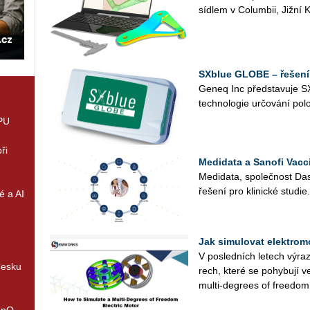
síd­lem v Co­lum­bii, Jižní Ka
SXblue GLOBE – řešení 
Geneq Inc před­sta­vu­je SX
tech­no­lo­gie ur­čo­vá­ní p
GPU
ři
Medidata a Sanofi Vacci
Me­di­da­ta, spo­leč­nost Da
ře­še­ní pro kli­nic­ké stu­die.
é a AI
Jak simulovat elektromo
V po­sled­ních le­tech vý­raz
Česku
rech, které se po­hy­bu­jí v
multi-de­gre­es of fre­e­dom.
enQ