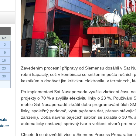
Ne
2
9
16
Za­ve­de­ním pro­ces­ní pří­pra­vy od Sie­men­su do­sáh­li v Sat N
23
rob­ní ka­pa­ci­ty, což v kom­bi­na­ci se sní­že­ním počtu ruč­ních 
30
kaz­ní­kům a do­dá­vat jim kri­tic­kou elek­tro­ni­ku v ter­mí­nech, k
Po im­ple­men­ta­ci Sat Nusa­per­sa­da vy­u­ži­la zkrá­ce­ní času 
pro­jek­ty o 70 % a zvý­ši­la efek­ti­vi­tu linky o 23 %. Po­u­ží­vá­
moh­lo Sat Nusa­per­sa­dě zkrá­tit dobu pro­gra­mo­vá­ní úloh SMT 
linky, spo­leč­ný po­da­vač, vý­stup/pře­nos dat, pře­sun stá­va­jí­
za­ří­ze­ní). Doba ná­vr­hu pá­je­cích ša­b­lon se zkrá­ti­la o 30 %, 
čilé
au­to­ma­tic­ky na­sta­vu­jí správ­ný tvar a ve­li­kost ot­vo­rů pro nové
ntace
Chce­te-li se do­zvě­dět více o Sie­mens Pro­cess Pre­pa­rati­on 