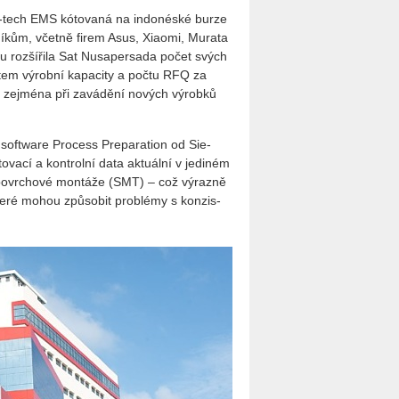
h-tech EMS kóto­va­ná na in­do­né­ské burze
ní­kům, včet­ně firem Asus, Xi­a­o­mi, Mu­ra­ta
u roz­ší­ři­la Sat Nusa­per­sa­da počet svých
­tem vý­rob­ní ka­pa­ci­ty a počtu RFQ za
 zejmé­na při za­vá­dě­ní no­vých vý­rob­ků
 soft­wa­re Pro­cess Pre­pa­rati­on od Sie­
­cí a kon­t­rol­ní data ak­tu­ál­ní v je­di­ném
 po­vr­cho­vé mon­tá­že (SMT) – což vý­raz­ně
, které mohou způ­so­bit pro­blé­my s kon­zis­