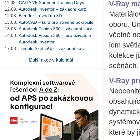
11.08.
CATIA V5 Summer Training Days
V-Ray ma
12.08.
Autodesk Inventor – základní kurz
Materiálo
12.08.
Blender – úvod do 3D
13.08.
AutoCAD – kurz pro středně pokročilé
oboru. Um
13.08.
Autodesk Fusion 360 – základní kurz
včetně ne
14.08.
Autodesk Fusion 360 – pro uživatele
Autodesk Inventor
lom světla
17.08.
Trimble SketchUp – základní kurz
kolekce j
Další akce v kalendáři
scénách.
V-Ray pr
Neocenite
obsahujíc
dynamicky
systémové
které by 