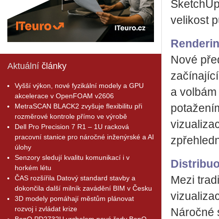
SketchUpu
velikost 
Renderi
Nové před
Aktuální
články
začínajíc
Vyšší výkon, nové fyzikální modely a GPU
a volbám
akcelerace v OpenFOAM v2606
MetraSCAN BLACK2 zvyšuje flexibilitu při
potažením
rozměrové kontrole přímo ve výrobě
vizualiza
Dell Pro Precision 7 R1 – 1U racková
pracovní stanice pro náročné inženýrské a AI
zpřehledn
úlohy
Senzory sledují kvalitu komunikací i v
Distribu
horkém létu
ČAS rozšířila Datový standard stavby a
Mezi trad
dokončila další milník zavádění BIM v Česku
vizualizac
3D modely pomáhají městům plánovat
rozvoj i zvládat krize
Náročné s
BenQ PD2732U vrcholem nové řady BenQ