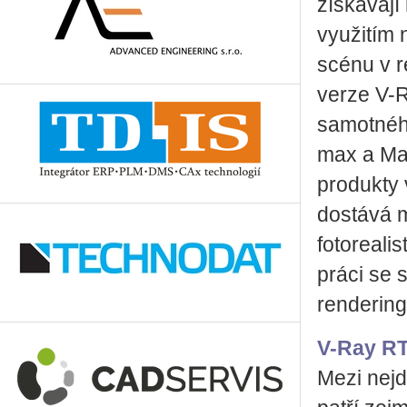
získávají
využitím 
scénu v r
verze V-R
samotného
max a May
produkty 
dostává m
fotorealis
práci se 
renderin
V-Ray R
Mezi nejd