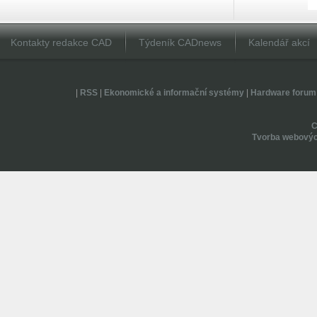
Kontakty redakce CAD
Týdeník CADnews
Kalendář akcí
|
RSS
|
Ekonomické a informační systémy
|
Hardware forum
Tvorba webovýc