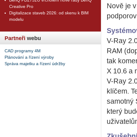
Nově je v
Creative Pro
Digitalizace staveb 2026: od skenu k BIM
podporová
modelu
Systémov
Partneři
webu
V-Ray 2.
RAM (dop
CAD programy 4M
Plánování a řízení výroby
tak kome
Správa majetku a řízení údržby
X 10.6 a 
V-Ray 2.
klíčem. T
samotný S
který bud
uživatelů
Zkušební