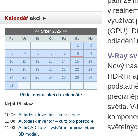
patří ze
v reálném
Kalendář
akcí
využívat 
(GPU). Dí
<<
Srpen 2026
>>
Po
Út
St
Čt
Pá
So
Ne
odladění 
1
2
3
4
5
6
7
8
9
V-Ray sv
10
11
12
13
14
15
16
Nový nást
17
18
19
20
21
22
23
HDRI map.
24
25
26
27
28
29
30
podstatně
31
Přidat novou akci do kalendáře
precizněj
Nejbližší akce
světla. V
10.08.
Autodesk Inventor – kurz iLogic
komponen
11.08.
Autodesk Inventor – kurz pro pokročilé
světelnýc
11.08.
AutoCAD kurz – vytváření a prezentace
3D modelů