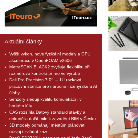
Aktuální
články
Vyšší výkon, nové fyzikální modely a GPU
akcelerace v OpenFOAM v2606
MetraSCAN BLACK2 zvyšuje flexibilitu při
rozměrové kontrole přímo ve výrobě
Dell Pro Precision 7 R1 – 1U racková
pracovní stanice pro náročné inženýrské a AI
úlohy
Senzory sledují kvalitu komunikací i v
horkém létu
ČAS rozšířila Datový standard stavby a
dokončila další milník zavádění BIM v Česku
3D modely pomáhají městům plánovat
rozvoj i zvládat krize
BenQ PD2732U vrcholem nové řady BenQ