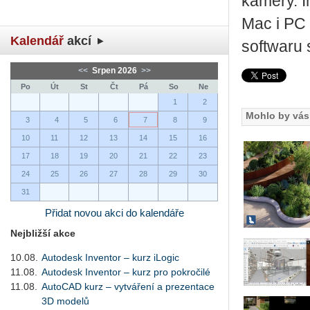
kamery. I
Mac i PC 
Kalendář
akcí
softwaru 
<<
Srpen 2026
>>
Po
Út
St
Čt
Pá
So
Ne
1
2
Mohlo by vás 
3
4
5
6
7
8
9
10
11
12
13
14
15
16
17
18
19
20
21
22
23
24
25
26
27
28
29
30
31
Přidat novou akci do kalendáře
Nejbližší akce
10.08.
Autodesk Inventor – kurz iLogic
11.08.
Autodesk Inventor – kurz pro pokročilé
11.08.
AutoCAD kurz – vytváření a prezentace
3D modelů