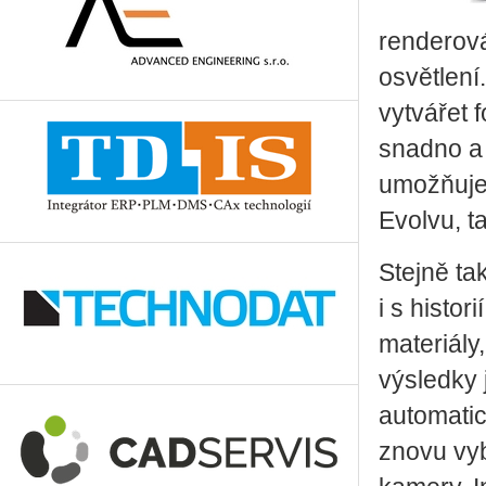
renderová
osvětlení
vytvářet 
snadno a 
umožňuje 
Evolvu, t
Stejně ta
i s histo
materiály
výsledky 
automatic
znovu vyb