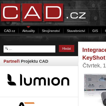
CAD.cz
Aktuality
Strojírenství
Stavebnictví
GIS
Integrac
KeyShot
Partneři
Projektu CAD
Čtvrtek, 