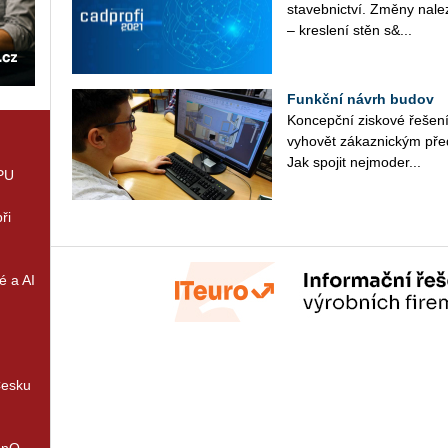
sta­veb­nic­tví. Změ­ny na­lez
– kres­le­ní stěn s&...
Funkční návrh budov
Kon­cep­ční zis­ko­vé ře­še­ní
vy­ho­vět zá­kaz­nic­kým pře
Jak spo­jit nej­mo­der...
GPU
ři
é a AI
Česku
enQ