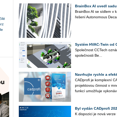
BrainBox AI uvedl sadu
Bra­in­Box AI se síd­lem v 
ře­še­ní Au­to­no­mous De­car­b
ilé
urz
le
Systém HVAC-Twin od C
Spo­leč­nost CC­Tech ozná­
spo­leč­nos­ti Be...
Navrhujte rychle a efek
CAD­pro­fi je kom­plex­ní C
pro­jek­to­vou čin­nost v m
funk­cí umožňuje vy­ko­ná­v
Byl vydán CADprofi 202
K dis­po­zi­ci je nová ver