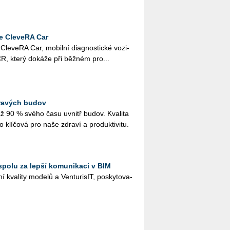
e CleveRA Car
­ve­RA Car, mo­bil­ní di­a­gnos­tic­ké vo­zi­
v ČR, který do­ká­že při běž­ném pro...
ravých budov
až 90 % svého času uvnitř budov. Kva­li­ta
to klí­čo­vá pro naše zdra­ví a pro­duk­ti­vi­tu.
spolu za lepší komunikaci v BIM
 kva­li­ty mo­de­lů a Ven­tu­ri­sIT, po­sky­to­va­