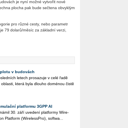
 budovách je nyní možné vytvořit nové
 Všechna plocha pak bude sečtena obvyklým
tegorie pro různé cesty, nebo parametr
e 79 dolarů/měsíc za základní verzi,
 teplotu v budovách
­sled­ních le­tech pro­sa­zu­je v celé řadě
 ob­las­ti, která byla dlou­ho do­mé­nou čistě
imulační platformu 3GPP AI
ná­mil 30. září uve­de­ní plat­for­my Wi­re­
n Plat­form (Wi­re­lessPro), soft­wa­...