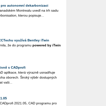
 pro autonomní dekarbonizaci
ka­nad­ském Mon­tre­a­lu uvedl na trh sadu
o­ni­sati­on, kte­rou po­pi­su­je...
CTechu využívá Bentley iTwin
mi­la, že do pro­gra­mu
po­we­red by iTwin
tivně s CADprofi
AD apli­ka­ce, která vý­raz­ně usnadňuje
noha obo­rech. Ši­ro­ký výběr do­stup­ných
at vaši...
1.05
ze CAD­pro­fi 2021.05, CAD pro­gra­mu pro