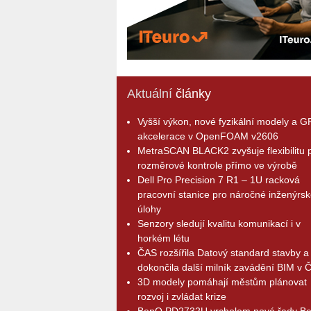
Aktuální
články
Vyšší výkon, nové fyzikální modely a 
akcelerace v OpenFOAM v2606
MetraSCAN BLACK2 zvyšuje flexibilitu p
rozměrové kontrole přímo ve výrobě
Dell Pro Precision 7 R1 – 1U racková
pracovní stanice pro náročné inženýrsk
úlohy
Senzory sledují kvalitu komunikací i v
horkém létu
ČAS rozšířila Datový standard stavby a
dokončila další milník zavádění BIM v 
3D modely pomáhají městům plánovat
rozvoj i zvládat krize
BenQ PD2732U vrcholem nové řady B