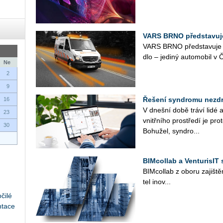
VARS BRNO představuj
VARS BRNO před­sta­vu­je Cle
dlo – je­di­ný au­to­mo­bil 
Ne
2
9
Řešení syndromu nezd
16
V dneš­ní době tráví lidé 
23
vnitř­ní­ho pro­stře­dí je pro
30
Bo­hu­žel, syn­dro...
BIMcollab a VenturisIT 
BIM­collab z oboru za­jiš­tě­ní
tel ino­v...
čilé
ntace