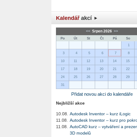
Kalendář
akcí
<<
Srpen 2026
>>
Po
Út
St
Čt
Pá
So
1
3
4
5
6
7
8
10
11
12
13
14
15
17
18
19
20
21
22
24
25
26
27
28
29
31
Přidat novou akci do kalendáře
Nejbližší akce
10.08.
Autodesk Inventor – kurz iLogic
11.08.
Autodesk Inventor – kurz pro pokro
11.08.
AutoCAD kurz – vytváření a preze
3D modelů