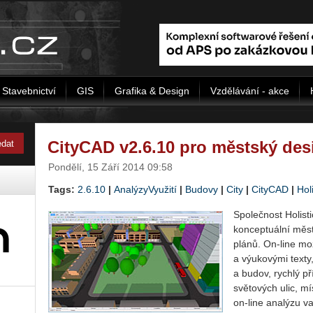
Stavebnictví
GIS
Grafika & Design
Vzdělávání - akce
CityCAD v2.6.10 pro městský des
Pondělí, 15 Září 2014 09:58
Tags:
2.6.10
|
AnalýzyVyužití
|
Budovy
|
City
|
CityCAD
|
Holi
Společnost Holist
konceptuální měs
plánů. On-line mo
a výukovými texty
a budov, rychlý př
světových ulic, m
on-line analýzu 