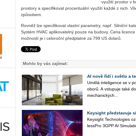
využití prostor v
prostory a specifikovat procentuální využití každé z nich.
způsobem.
Rovněž lze specifikovat vlastní parametry, např. Silniční ka
Systém HVAC aplikovatelný pouze na budovy. Cena licence j
možností je i celoroční předplatné za 799 US dolarů.
Mohlo by vás zajímat:
AI nově řídí i světlo a
Umělá in­te­li­gen­ce se v po
oborů. A vstu­pu­je také do
me­cha­nic­kých...
Keysight představuje s
Key­si­ght Tech­no­lo­gies oz
lessPro 3GPP AI Si­mu­lati­o