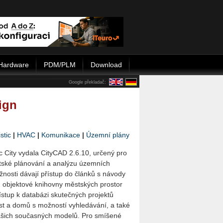
Hardware
PDM/PLM
Download
Google překladač:
ign
stic
|
HVAC
|
Komunikace
|
Územní plány
ic City vydala CityCAD 2.6.10, určený pro
tské plánování a analýzu územních
žnosti dávají přístup do článků s návody
, objektové knihovny městských prostor
ístup k databázi skutečných projektů
íst a domů s možností vyhledávání, a také
vašich současných modelů. Pro smíšené