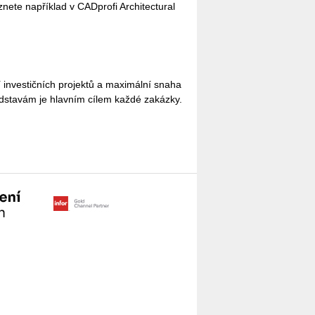
­ne­te na­pří­klad v CAD­pro­fi Ar­chi­tectu­ral
 in­ves­tič­ních pro­jek­tů a ma­xi­mál­ní sna­ha
d­sta­vám je hlav­ním cí­lem kaž­dé za­káz­ky.