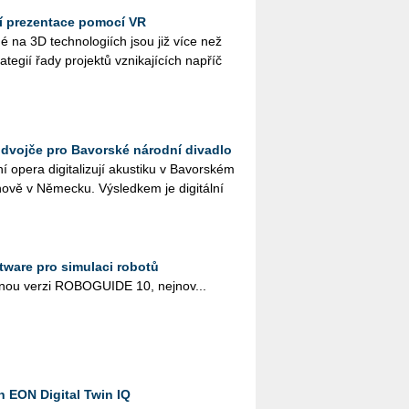
jí prezentace pomocí VR
­né na 3D tech­no­lo­gi­ích jsou již více než
ra­te­gií řady pro­jek­tů vzni­ka­jí­cích na­příč
í dvojče pro Bavorské národní divadlo
opera di­gi­ta­li­zu­jí akus­ti­ku v Ba­vor­ském
o­vě v Ně­mec­ku. Vý­sled­kem je di­gi­tál­ní
tware pro simulaci robotů
­nou verzi RO­BO­GU­I­DE 10, nej­no­v...
h EON Digital Twin IQ