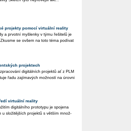
 projekty pomocí virtuální reality
 a pr­vot­ní myš­len­ky v týmu ře­ši­te­lů je
. Zkus­me se ovšem na toto téma po­dí­vat
udentských projektech
y při zpra­co­vá­ní di­gi­tál­ních pro­jek­tů ať z PLM
u­je řadu za­jí­ma­vých mož­nos­tí na úrov­ni
dí virtuální reality
­tím di­gi­tál­ní­ho pro­to­ty­pu je spo­je­na
 u slo­ži­těj­ších pro­jek­tů s vět­ším množ­