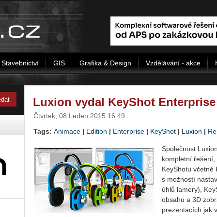
Stavebnictví
GIS
Grafika & Design
Vzdělávání - akce
Luxion vydal KeyShot Enterprise
Čtvrtek, 08 Leden 2015 16:49
Tags:
Animace
|
Edition
|
Enterprise
|
KeyShot
|
Luxion
|
Re
Společnost Luxion
kompletní řešení,
KeyShotu včetně 
s možností nastave
úhlů lamery), Ke
obsahu a 3D zobraz
prezentacích jak v