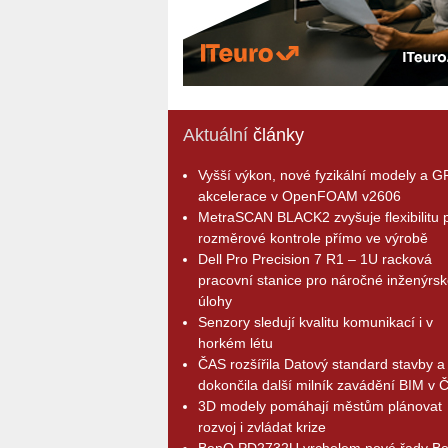
Aktuální
články
Vyšší výkon, nové fyzikální modely a 
akcelerace v OpenFOAM v2606
MetraSCAN BLACK2 zvyšuje flexibilitu p
rozměrové kontrole přímo ve výrobě
Dell Pro Precision 7 R1 – 1U racková
pracovní stanice pro náročné inženýrsk
úlohy
Senzory sledují kvalitu komunikací i v
horkém létu
ČAS rozšířila Datový standard stavby a
dokončila další milník zavádění BIM v 
3D modely pomáhají městům plánovat
rozvoj i zvládat krize
BenQ PD2732U vrcholem nové řady B