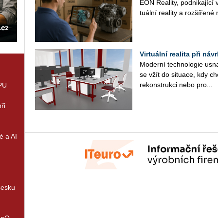
EON Re­a­li­ty, pod­ni­ka­jí­cí
tu­ál­ní re­a­li­ty a roz­ší­ře­né r
Virtuální realita při ná
Mo­der­ní tech­no­lo­gie us
se vžít do si­tu­a­ce, kdy ch
re­kon­struk­ci nebo pro...
GPU
ři
é a AI
Česku
enQ