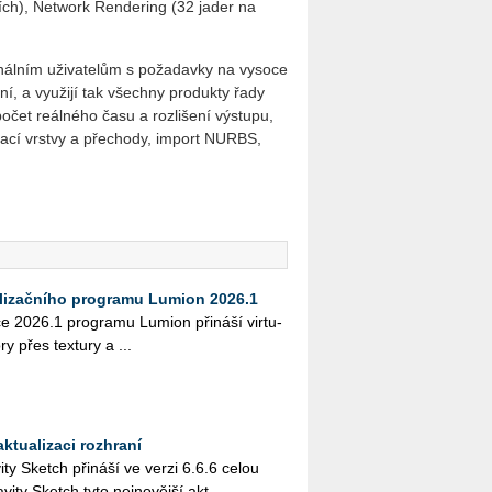
ích), Network Rendering (32 jader na
ionálním uživatelům s požadavky na vysoce
ní, a využijí tak všechny produkty řady
čet reálného času a rozlišení výstupu,
ací vrstvy a přechody, import NURBS,
alizačního programu Lumion 2026.1
­ce 2026.1 pro­gra­mu Lu­mi­on při­ná­ší vir­tu­
ory přes tex­tu­ry a ...
ktualizaci rozhraní
i­ty Sketch při­ná­ší ve verzi 6.6.6 celou
i­ty Sketch tyto nej­no­věj­ší ak­t...