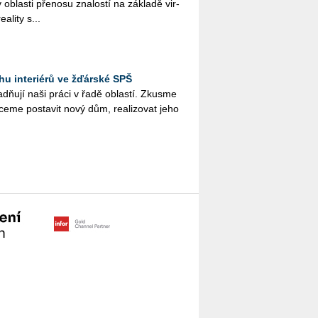
 v ob­las­ti pře­no­su zna­los­tí na zá­kla­dě vir­
e­a­li­ty s...
vrhu interiérů ve žďárské SPŠ
nadňují naši práci v řadě ob­las­tí. Zkus­me
ce­me po­sta­vit nový dům, re­a­li­zo­vat jeho