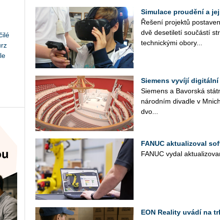
Simulace proudění a je
Ře­še­ní pro­jek­tů po­sta­ve
dvě de­se­ti­le­tí sou­čás­tí st
ilé
tech­nic­ký­mi obory...
urz
le
Siemens vyvíjí digitáln
Sie­mens a Ba­vor­ská stát­ní 
ná­rod­ním di­va­dle v Mni­ch
dvo...
FANUC aktualizoval sof
FANUC vydal ak­tu­a­li­zo­va
EON Reality uvádí na tr