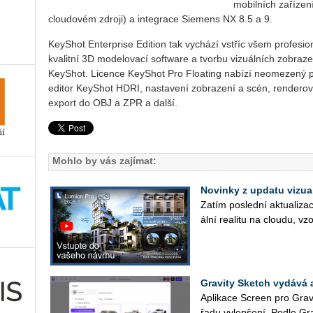
mobilních zařízen
cloudovém zdroji) a integrace Siemens NX 8.5 a 9.
KeyShot Enterprise Edition tak vychází vstříc všem profes
kvalitní 3D modelovací software a tvorbu vizuálních zobraze
KeyShot. Licence KeyShot Pro Floating nabízí neomezený po
editor KeyShot HDRI, nastavení zobrazení a scén, renderov
export do OBJ a ZPR a další.
Mohlo by vás zajímat:
Novinky z updatu vizu
Zatím po­sled­ní ak­tu­a­li­za
ál­ní re­a­li­tu na clou­du, vz
Gravity Sketch vydává a
Apli­ka­ce Scre­en pro Gra­v
řadu vy­lep­še­ní. Podle Gra­v