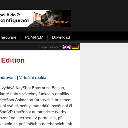
Hardware
PDM/PLM
Download
Google překladač:
 Edition
ndrování
|
Virtuální realita
 vydává KeyShot Enterprise Edition,
 které nabízí všechny funkce a doplňky
KeyShot Animation (pro rychlé animace
ní světel, scény, materiálů, osvětlení či
yShotVR (možnost automatické tvorby
ení na internetu, v portfoliích, při
e stolních počítačích a noteboocích, tak