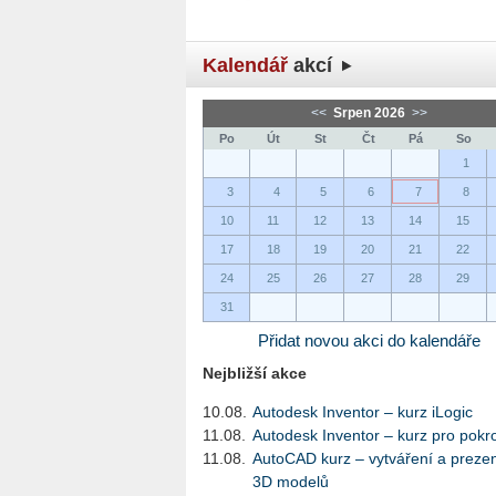
Kalendář
akcí
<<
Srpen 2026
>>
Po
Út
St
Čt
Pá
So
1
3
4
5
6
7
8
10
11
12
13
14
15
17
18
19
20
21
22
24
25
26
27
28
29
31
Přidat novou akci do kalendáře
Nejbližší akce
10.08.
Autodesk Inventor – kurz iLogic
11.08.
Autodesk Inventor – kurz pro pokro
11.08.
AutoCAD kurz – vytváření a preze
3D modelů