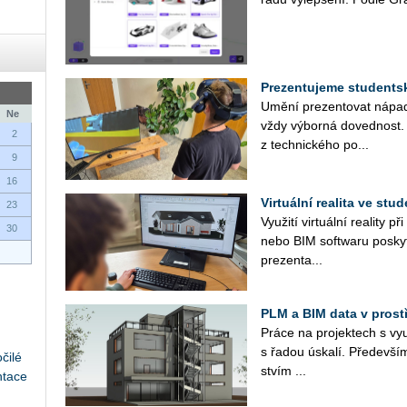
Prezentujeme studentské
Umění pre­zen­to­vat ná­pa­dy
Ne
vždy vý­bor­ná do­ved­nost
2
z tech­nic­ké­ho po...
9
16
Virtuální realita ve st
23
Vy­u­ži­tí vir­tu­ál­ní re­a­li­t
30
nebo BIM soft­waru po­sky­t
pre­zen­ta­...
PLM a BIM data v prostře
Práce na pro­jek­tech s vy­u­ži
s řadou úska­lí. Pře­de­vším
čilé
stvím ...
ntace