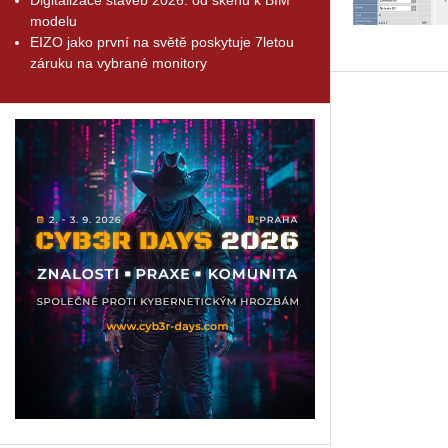
modelu
EIZO jako první na světě poskytuje 7letou
záruku na vybrané monitory