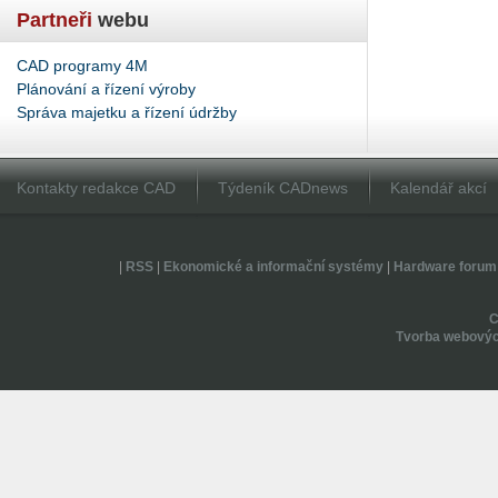
Partneři
webu
CAD programy 4M
Plánování a řízení výroby
Správa majetku a řízení údržby
Kontakty redakce CAD
Týdeník CADnews
Kalendář akcí
|
RSS
|
Ekonomické a informační systémy
|
Hardware forum
Tvorba webovýc