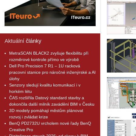
Aktuální
články
MetraSCAN BLACK2 zvyšuje flexibilitu při
rozměrové kontrole přímo ve výrobě
Dell Pro Precision 7 R1 – 1U racková
pracovní stanice pro náročné inženýrské a AI
úlohy
Senzory sledují kvalitu komunikací i v
horkém létu
ČAS rozšířila Datový standard stavby a
dokončila další milník zavádění BIM v Česku
3D modely pomáhají městům plánovat
rozvoj i zvládat krize
BenQ PD2732U vrcholem nové řady BenQ
Creative Pro
Digitalizace staveb 2026: od skenu k BIM