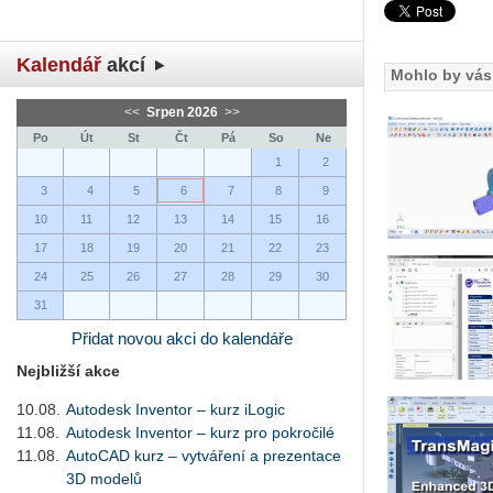
Kalendář
akcí
Mohlo by vás 
<<
Srpen 2026
>>
Po
Út
St
Čt
Pá
So
Ne
1
2
3
4
5
6
7
8
9
10
11
12
13
14
15
16
17
18
19
20
21
22
23
24
25
26
27
28
29
30
31
Přidat novou akci do kalendáře
Nejbližší akce
10.08.
Autodesk Inventor – kurz iLogic
11.08.
Autodesk Inventor – kurz pro pokročilé
11.08.
AutoCAD kurz – vytváření a prezentace
3D modelů