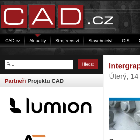
CAD.cz
Aktuality
Strojírenství
Stavebnictví
GIS
Intergra
Úterý, 1
Partneři
Projektu CAD