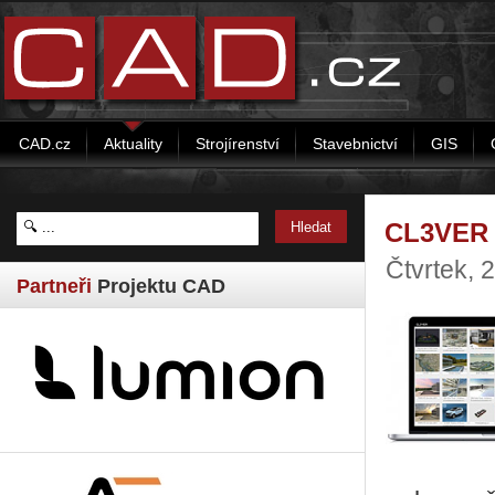
CAD.cz
Aktuality
Strojírenství
Stavebnictví
GIS
CL3VER 
Čtvrtek, 
Partneři
Projektu CAD