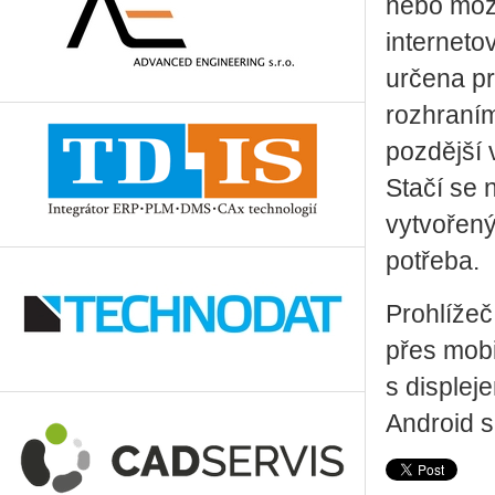
nebo mož
interneto
určena pr
rozhraním
pozdější 
Stačí se 
vytvořený
potřeba.
Prohlížeč
přes mobi
s displej
Android 