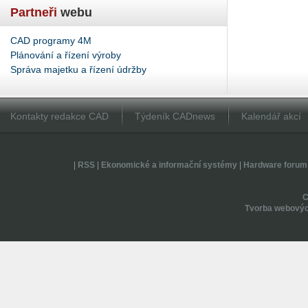
Partneři
webu
CAD programy 4M
Plánování a řízení výroby
Správa majetku a řízení údržby
Kontakty redakce CAD
Týdeník CADnews
Kalendář akcí
|
RSS
|
Ekonomické a informační systémy
|
Hardware forum
Tvorba webovýc