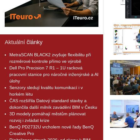
Aktuální
články
MetraSCAN BLACK2 zvyšuje flexibilitu při
rozměrové kontrole přímo ve výrobě
Dell Pro Precision 7 R1 – 1U racková
pracovní stanice pro náročné inženýrské a AI
úlohy
Senzory sledují kvalitu komunikací i v
horkém létu
ČAS rozšířila Datový standard stavby a
dokončila další milník zavádění BIM v Česku
3D modely pomáhají městům plánovat
rozvoj i zvládat krize
BenQ PD2732U vrcholem nové řady BenQ
Creative Pro
Digitalizace staveb 2026: od skenu k BIM