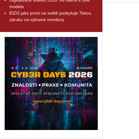
modelu
EIZO jako první na světě poskytuje 7letou
záruku na vybrané monitory