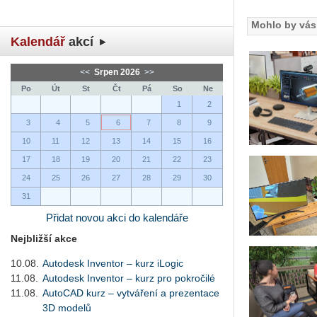
Mohlo by vás 
Kalendář
akcí
<<
Srpen 2026
>>
Po
Út
St
Čt
Pá
So
Ne
1
2
3
4
5
6
7
8
9
10
11
12
13
14
15
16
17
18
19
20
21
22
23
24
25
26
27
28
29
30
31
Přidat novou akci do kalendáře
Nejbližší akce
10.08.
Autodesk Inventor – kurz iLogic
11.08.
Autodesk Inventor – kurz pro pokročilé
11.08.
AutoCAD kurz – vytváření a prezentace
3D modelů