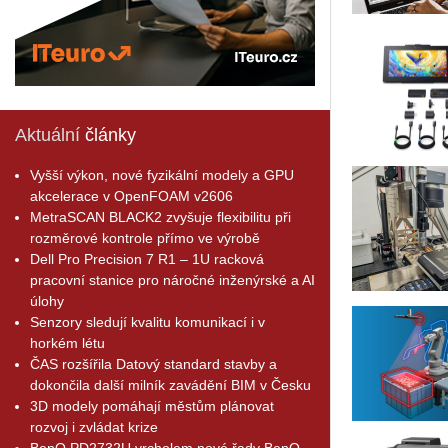
Aktuální
články
Vyšší výkon, nové fyzikální modely a GPU
akcelerace v OpenFOAM v2606
MetraSCAN BLACK2 zvyšuje flexibilitu při
rozměrové kontrole přímo ve výrobě
Dell Pro Precision 7 R1 – 1U racková
pracovní stanice pro náročné inženýrské a AI
úlohy
Senzory sledují kvalitu komunikací i v
horkém létu
ČAS rozšířila Datový standard stavby a
dokončila další milník zavádění BIM v Česku
3D modely pomáhají městům plánovat
rozvoj i zvládat krize
BenQ PD2732U vrcholem nové řady BenQ