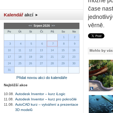
možné pou
čase nast
Kalendář
akcí
jednotliv
věrně.
<<
Srpen 2026
>>
Po
Út
St
Čt
Pá
So
Ne
1
2
3
4
5
6
7
8
9
Mohlo by vás 
10
11
12
13
14
15
16
17
18
19
20
21
22
23
24
25
26
27
28
29
30
31
Přidat novou akci do kalendáře
Nejbližší akce
10.08.
Autodesk Inventor – kurz iLogic
11.08.
Autodesk Inventor – kurz pro pokročilé
11.08.
AutoCAD kurz – vytváření a prezentace
3D modelů