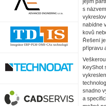
jejím par
s názve
vykreslov
nabídne v
kovů nebo
Řešení je
přípravu 
Veškerou 
KeyShot s
vykreslen
technologi
snadno vy
a specifi