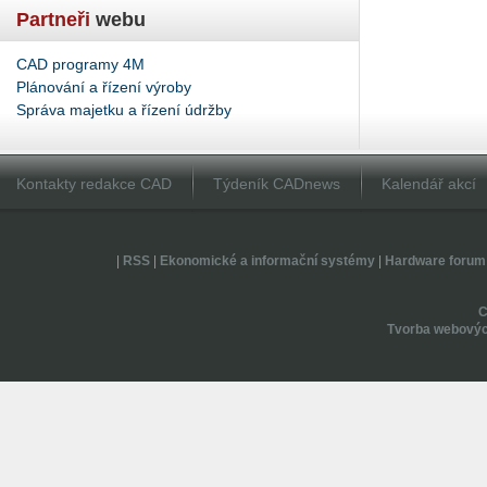
Partneři
webu
CAD programy 4M
Plánování a řízení výroby
Správa majetku a řízení údržby
Kontakty redakce CAD
Týdeník CADnews
Kalendář akcí
|
RSS
|
Ekonomické a informační systémy
|
Hardware forum
Tvorba webovýc