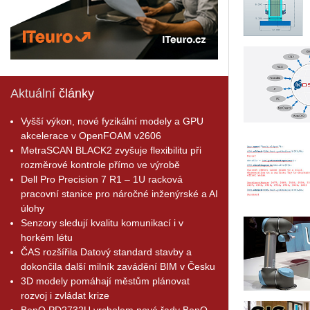
Aktuální
články
Vyšší výkon, nové fyzikální modely a GPU
akcelerace v OpenFOAM v2606
MetraSCAN BLACK2 zvyšuje flexibilitu při
rozměrové kontrole přímo ve výrobě
Dell Pro Precision 7 R1 – 1U racková
pracovní stanice pro náročné inženýrské a AI
úlohy
Senzory sledují kvalitu komunikací i v
horkém létu
ČAS rozšířila Datový standard stavby a
dokončila další milník zavádění BIM v Česku
3D modely pomáhají městům plánovat
rozvoj i zvládat krize
BenQ PD2732U vrcholem nové řady BenQ