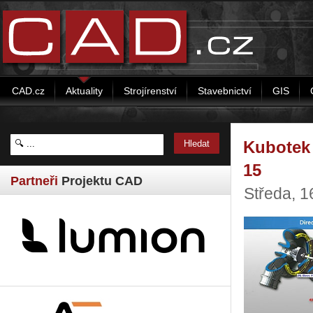
CAD.cz
Aktuality
Strojírenství
Stavebnictví
GIS
Kubotek 
15
Partneři
Projektu CAD
Středa, 1