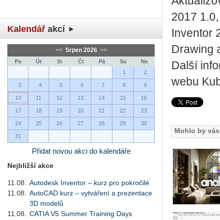
Aktualiz
2017 1.0,
Kalendář
akcí
Inventor 
Drawing 
<<
Srpen 2026
>>
Po
Út
St
Čt
Pá
So
Ne
Další inf
1
2
webu Ku
3
4
5
6
7
8
9
10
11
12
13
14
15
16
17
18
19
20
21
22
23
24
25
26
27
28
29
30
Mohlo by vás 
31
Přidat novou akci do kalendáře
Nejbližší akce
11.08.
Autodesk Inventor – kurz pro pokročilé
11.08.
AutoCAD kurz – vytváření a prezentace
3D modelů
11.08.
CATIA V5 Summer Training Days