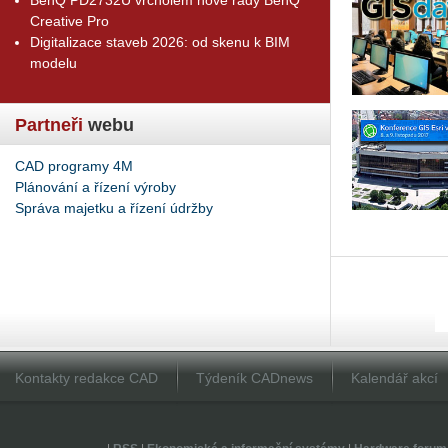
Creative Pro
Digitalizace staveb 2026: od skenu k BIM
modelu
Partneři
webu
CAD programy 4M
Plánování a řízení výroby
Správa majetku a řízení údržby
Kontakty redakce CAD
Týdeník CADnews
Kalendář akcí