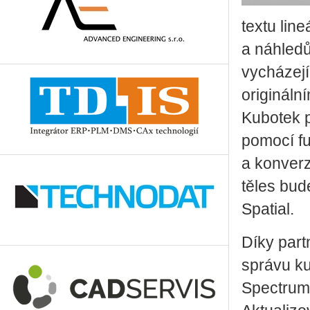
textu lin
a náhled
vycházejí
origináln
Kubotek p
pomocí fu
a konverz
těles bud
Spatial.
Díky part
správu ku
Spectrum