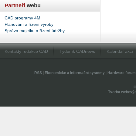
Partneři
webu
CAD programy 4M
Plánování a řízení výroby
Správa majetku a řízení údržby
Kontakty redakce CAD
Týdeník CADnews
Kalendář akcí
|
RSS
|
Ekonomické a informační systémy
|
Hardware forum
Tvorba webovýc