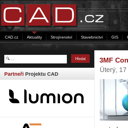
CAD.cz
Aktuality
Strojírenství
Stavebnictví
GIS
3MF Cons
Úterý, 1
Partneři
Projektu CAD