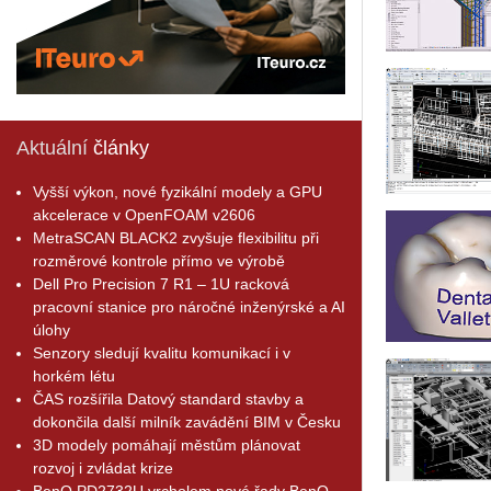
Aktuální
články
Vyšší výkon, nové fyzikální modely a GPU
akcelerace v OpenFOAM v2606
MetraSCAN BLACK2 zvyšuje flexibilitu při
rozměrové kontrole přímo ve výrobě
Dell Pro Precision 7 R1 – 1U racková
pracovní stanice pro náročné inženýrské a AI
úlohy
Senzory sledují kvalitu komunikací i v
horkém létu
ČAS rozšířila Datový standard stavby a
dokončila další milník zavádění BIM v Česku
3D modely pomáhají městům plánovat
rozvoj i zvládat krize
BenQ PD2732U vrcholem nové řady BenQ