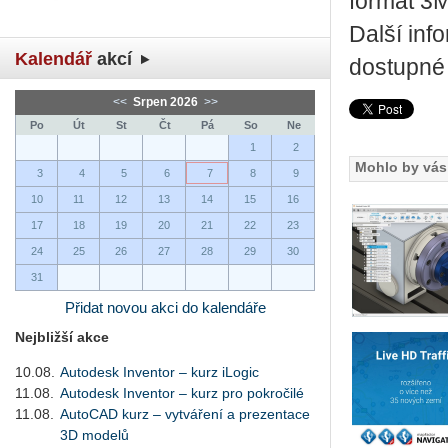
formát 3M
Další inf
Kalendář
akcí
dostupné
<<
Srpen 2026
>>
Po
Út
St
Čt
Pá
So
Ne
1
2
Mohlo by vás 
3
4
5
6
7
8
9
10
11
12
13
14
15
16
17
18
19
20
21
22
23
24
25
26
27
28
29
30
31
Přidat novou akci do kalendáře
Nejbližší akce
10.08.
Autodesk Inventor – kurz iLogic
11.08.
Autodesk Inventor – kurz pro pokročilé
11.08.
AutoCAD kurz – vytváření a prezentace
3D modelů