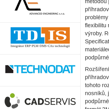
metodou p
příhrado
problémy 
fle­xi­bi­
výroby. R
Specifica
materiále
podpůrné
Rozšířen
příhradov
tohoto ro
nosníků, 
podpůrné s