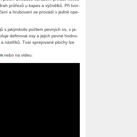
 drah prů­ře­zů u kapes a výčněl­ků. Při tvor­
­ní a hru­bo­va­ní se pro­vá­dí v jedné ope­
tro­jů s ja­kým­ko­liv po­čtem pev­ných os, v ja­
vo­lu­je de­fi­no­vat osy a je­jich pevné hod­no­
ů a ná­stři­ků. Tvar sprejo­va­né plo­chy lze
om
nebo na videu: