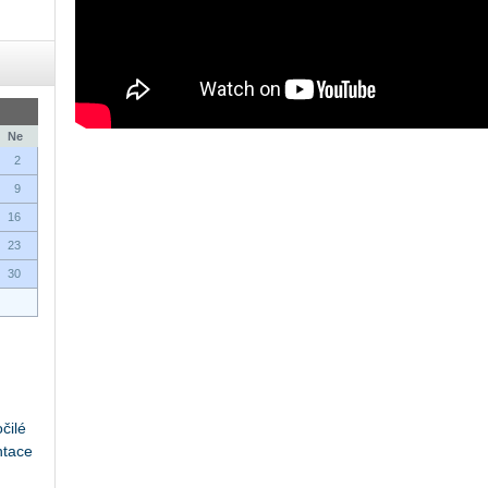
Ne
2
9
16
23
30
čilé
ntace