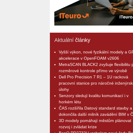
Aktuální
články
Vyšší výkon, nové fyzikální modely a 
akcelerace v OpenFOAM v2606
MetraSCAN BLACK2 zvyšuje flexibilitu p
rozměrové kontrole přímo ve výrobě
Dell Pro Precision 7 R1 – 1U racková
pracovní stanice pro náročné inženýrsk
úlohy
Senzory sledují kvalitu komunikací i v
horkém létu
ČAS rozšířila Datový standard stavby a
dokončila další milník zavádění BIM v 
3D modely pomáhají městům plánovat
rozvoj i zvládat krize
BenQ PD2732U vrcholem nové řady B