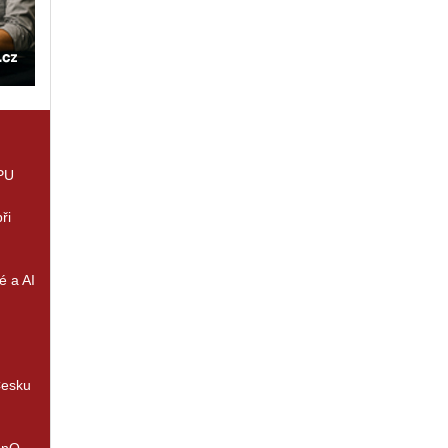
GPU
ři
é a AI
Česku
enQ