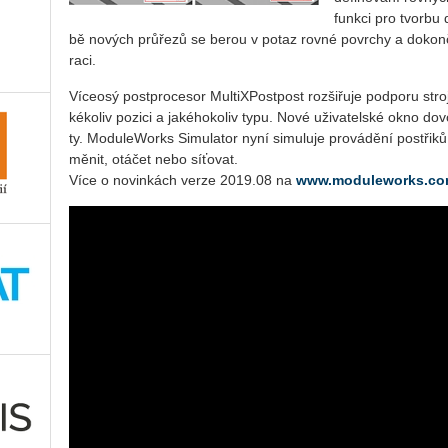
funk­ci pro tvor­bu
bě no­vých prů­ře­zů se berou v potaz rovné po­vrchy a do­kon­če
ra­ci.
Ví­ce­o­sý po­st­pro­ce­sor Mul­ti­X­Po­st­post roz­ši­řu­je pod­po­ru s
ké­ko­liv po­zi­ci a ja­ké­ho­ko­liv typu. Nové uži­va­tel­ské okno do­
ty. Mo­du­leWorks Si­mu­la­tor nyní si­mu­lu­je pro­vá­dě­ní po­stři­k
měnit, otá­čet nebo sí­ťo­vat.
Více o novinkách verze 2019.08 na
www.moduleworks.c