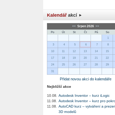
Kalendář
akcí
<<
Srpen 2026
>>
Po
Út
St
Čt
Pá
So
1
3
4
5
6
7
8
10
11
12
13
14
15
17
18
19
20
21
22
24
25
26
27
28
29
31
Přidat novou akci do kalendáře
Nejbližší akce
10.08.
Autodesk Inventor – kurz iLogic
11.08.
Autodesk Inventor – kurz pro pokro
11.08.
AutoCAD kurz – vytváření a preze
3D modelů