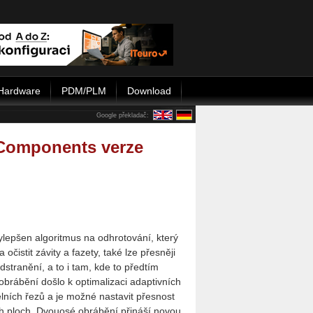
Hardware
PDM/PLM
Download
Google překladač:
Com­po­nents verze
­lep­šen al­go­rit­mus na od­hrotování, který
očis­tit zá­vi­ty a fa­ze­ty, také lze přes­ně­ji
 od­stra­ně­ní, a to i tam, kde to před­tím
b­rá­bě­ní došlo k op­ti­ma­li­za­ci adap­tiv­ních
el­ních řezů a je možné na­sta­vit přes­nost
ých ploch. Dvou­o­sé ob­rá­bě­ní při­ná­ší novou