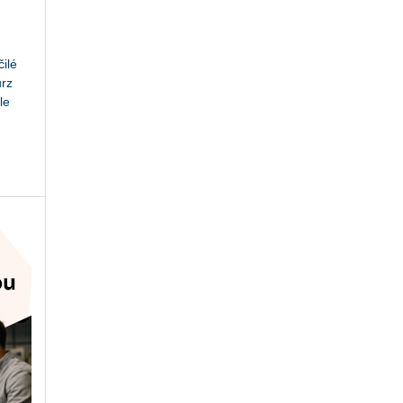
ilé
urz
le