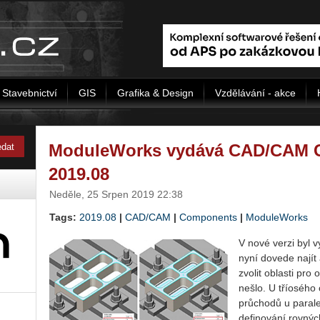
Stavebnictví
GIS
Grafika & Design
Vzdělávání - akce
Mo­du­leWorks vy­dá­vá CAD/CAM 
2019.08
Neděle, 25 Srpen 2019 22:38
Tags:
2019.08
|
CAD/CAM
|
Components
|
ModuleWorks
V nové verzi byl vy
nyní do­ve­de najít a 
zvo­lit ob­las­ti pro
nešlo. U třío­sé­ho o
prů­cho­dů u pa­ra­l
de­fi­no­vá­ní rov­n