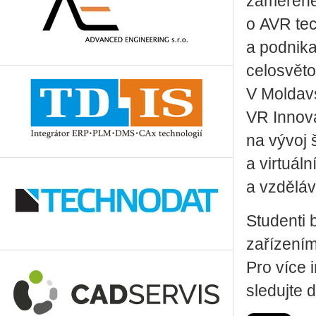
zaměřené 
o AVR tec
a podnika
celosvěto
V Moldav
VR Innova
na vývoj š
a virtuál
a vzděláv
Studenti
zařízením
Pro více 
sledujte 