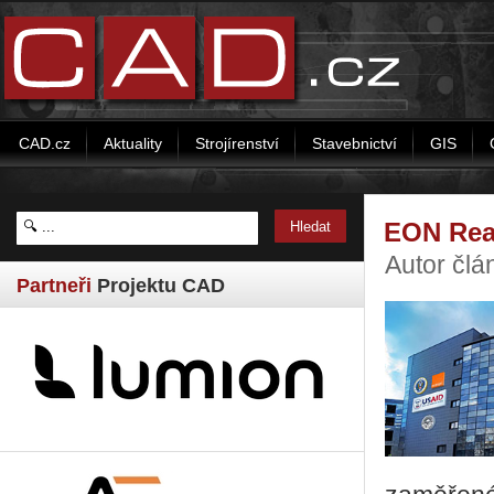
CAD.cz
Aktuality
Strojírenství
Stavebnictví
GIS
EON Real
Autor člá
Partneři
Projektu CAD