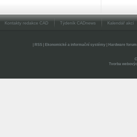
Kontakty redakce CAD
Týdeník CADnews
Kalendář akcí
|
RSS
|
Ekonomické a informační systémy
|
Hardware forum
Tvorba webovýc