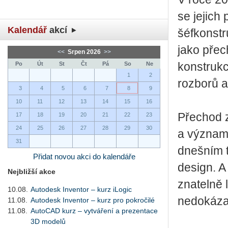
se jejich
Kalendář
akcí
šéfkonstr
jako pře
<<
Srpen 2026
>>
Po
Út
St
Čt
Pá
So
Ne
konstrukc
1
2
rozborů a
3
4
5
6
7
8
9
10
11
12
13
14
15
16
Přechod z
17
18
19
20
21
22
23
24
25
26
27
28
29
30
a význam,
31
dnešním t
Přidat novou akci do kalendáře
design. A
Nejbližší akce
znatelně 
10.08.
Autodesk Inventor – kurz iLogic
nedokázal
11.08.
Autodesk Inventor – kurz pro pokročilé
11.08.
AutoCAD kurz – vytváření a prezentace
3D modelů