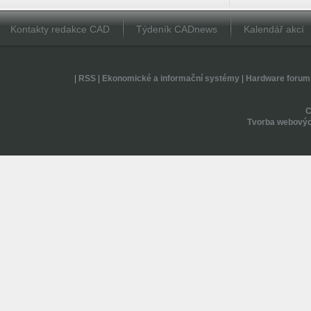
Kontakty redakce CAD
Týdeník CADnews
Kalendář akcí
|
RSS
|
Ekonomické a informační systémy
|
Hardware forum
Tvorba webovýc