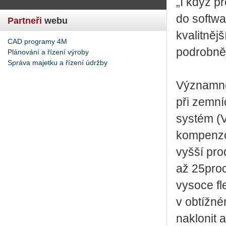
„I když p
do softwa
Partneři
webu
kvalitně
CAD programy 4M
podrobněj
Plánování a řízení výroby
Správa majetku a řízení údržby
Významně
při zemní
systém (V
kompenzo
vyšší pro
až 25proc
vysoce fle
v obtížné
naklonit