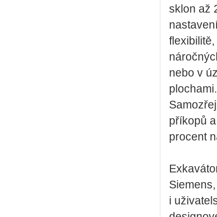
sklon až 
nastavení
flexibilit
náročných
nebo v ú
plochami.
Samozřejm
příkopů a
procent n
Exkavátor
Siemens, 
i uživate
designov