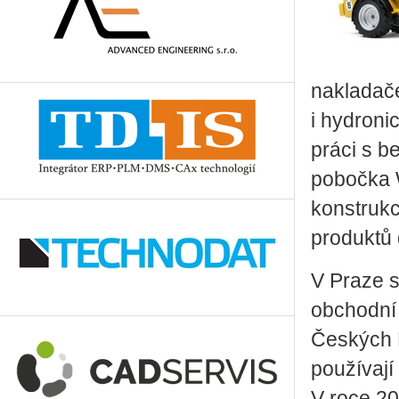
nakladače
i hydroni
práci s b
pobočka 
konstrukc
produktů
V Praze s
obchodní
Českých B
používají
V roce 20