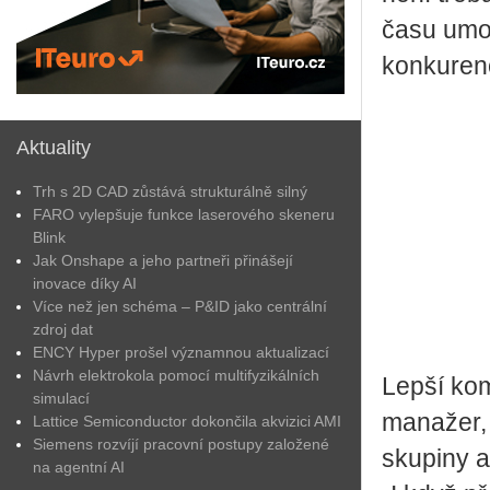
času umož
konkuren
Aktuality
Trh s 2D CAD zůstává strukturálně silný
FARO vylepšuje funkce laserového skeneru
Blink
Jak Onshape a jeho partneři přinášejí
inovace díky AI
Více než jen schéma – P&ID jako centrální
zdroj dat
ENCY Hyper prošel významnou aktualizací
Návrh elektrokola pomocí multifyzikálních
Lepší kom
simulací
manažer, 
Lattice Semiconductor dokončila akvizici AMI
Siemens rozvíjí pracovní postupy založené
skupiny a
na agentní AI