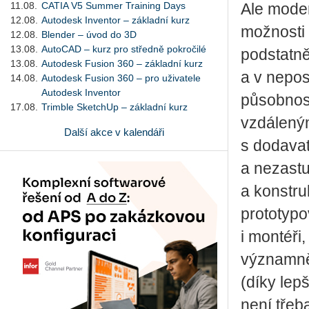
11.08.
CATIA V5 Summer Training Days
Ale moder
12.08.
Autodesk Inventor – základní kurz
možnosti 
12.08.
Blender – úvod do 3D
13.08.
AutoCAD – kurz pro středně pokročilé
podstatně
13.08.
Autodesk Fusion 360 – základní kurz
a v nepos
14.08.
Autodesk Fusion 360 – pro uživatele
Autodesk Inventor
působnost
17.08.
Trimble SketchUp – základní kurz
vzdáleným
Další akce v kalendáři
s dodavat
a nezastu
a konstr
prototypo
i montéři
významně 
(díky lep
není třeb