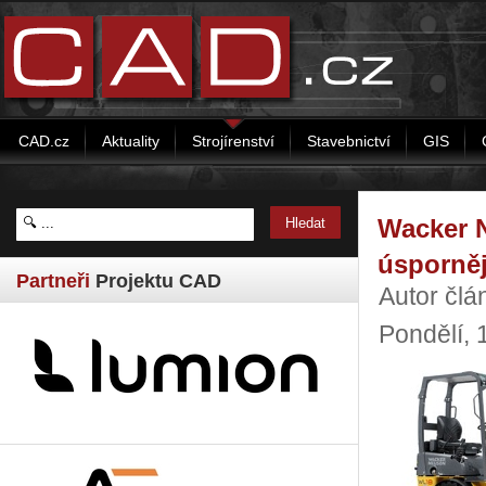
CAD.cz
Aktuality
Strojírenství
Stavebnictví
GIS
Wacker N
úsporně
Partneři
Projektu CAD
Autor čl
Pondělí,