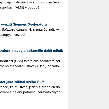
o­věj­ší vy­lep­še­ní svého port­fo­lia ře­še­ní
u apli­ka­cí (ALM) v po­do­bě ...
 využití Siemens Xceleratoru
ies Soft­ware ozná­mil 4. srpna, že in­dic­ký
os­to­pých vo­zi­del
andard stavby a dokončila další milník
r­di­za­ci (ČAS) zve­řej­ni­la za­čát­kem čer­
­to­vé­ho stan­dar­du stav­by (DSS) po­ža­do­
.
ter jako základ svého PLM
en­ce, že Mul­ti­vac, jeden z před­ních do­
o­vá­ní a ba­le­ní po­tra­vin, zdra­vot­nic­kých