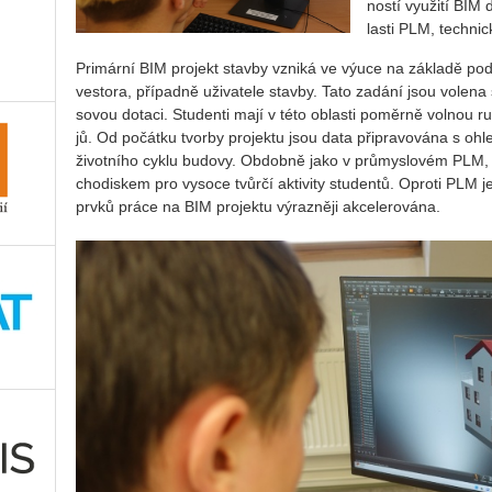
nos­tí vy­u­ži­tí BIM
las­ti PLM, tech­nic­ké 
Pri­már­ní BIM pro­jekt stav­by vzni­ká ve výuce na zá­kla­dě pod­kl
ves­to­ra, pří­pad­ně uži­va­te­le stav­by. Tato za­dá­ní jsou vo­le
so­vou do­ta­ci. Stu­den­ti mají v této ob­las­ti po­měr­ně vol­nou 
jů. Od po­čát­ku tvor­by pro­jek­tu jsou data při­pra­vo­vá­na s ohl
ži­vot­ní­ho cyklu bu­do­vy. Ob­dob­ně jako v prů­mys­lo­vém PLM,
cho­dis­kem pro vy­so­ce tvůr­čí ak­ti­vi­ty stu­den­tů. Opro­ti PLM je
prvků práce na BIM pro­jek­tu vý­raz­ně­ji ak­ce­le­ro­vá­na.