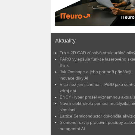
Aktuality
Trh s 2D CAD zůstává strukturálně siln
FARO vylepšuje funkce laserového ske
Blink
Jak Onshape a jeho partneři přinášejí
inovace díky AI
Více než jen schéma – P&ID jako centrá
zdroj dat
ENCY Hyper prošel významnou aktuali
Návrh elektrokola pomocí multifyzikální
simulací
Lattice Semiconductor dokončila akvizic
Siemens rozvíjí pracovní postupy zalo
na agentní AI