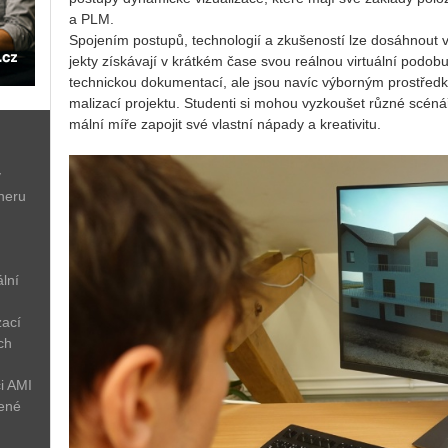
a PLM.
Spo­je­ním po­stu­pů, tech­no­lo­gií a zku­še­nos­tí lze do­sáh­nou
jek­ty zís­ká­va­jí v krát­kém čase svou re­ál­nou vir­tu­ál­ní po­do­
tech­nic­kou do­ku­men­ta­cí, ale jsou navíc vý­bor­ným pro­střed­
ma­li­za­cí pro­jek­tu. Stu­den­ti si mohou vy­zkou­šet různé scé­ná­ře
mál­ní míře za­po­jit své vlast­ní ná­pa­dy a kre­a­ti­vi­tu.
ý
neru
lní
zací
ch
i AMI
žené