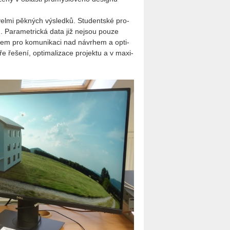
t velmi pěk­ných vý­sled­ků. Stu­dent­ské pro­
bu. Pa­ra­me­t­ric­ká data již nejsou pouze
kem pro ko­mu­ni­ka­ci nad ná­vrhem a op­ti­
 ře­še­ní, op­ti­ma­li­za­ce pro­jek­tu a v ma­xi­