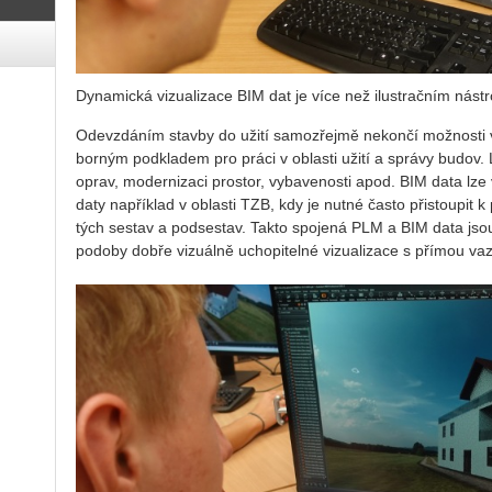
Dynamická vizualizace BIM dat je více než ilustračním nást
Ode­vzdá­ním stav­by do užití sa­mo­zřej­mě ne­kon­čí mož­nos­ti vy­u
bor­ným pod­kla­dem pro práci v ob­las­ti užití a sprá­vy budov. Lze
oprav, mo­der­ni­za­ci pro­stor, vy­ba­ve­nos­ti apod. BIM data lze 
daty na­pří­klad v ob­las­ti TZB, kdy je nutné často při­stou­pit k prů
tých se­stav a pod­se­stav. Takto spo­je­ná PLM a BIM data jsou 
po­do­by dobře vi­zu­ál­ně ucho­pi­tel­né vi­zu­a­li­za­ce s pří­mou vaz­bo