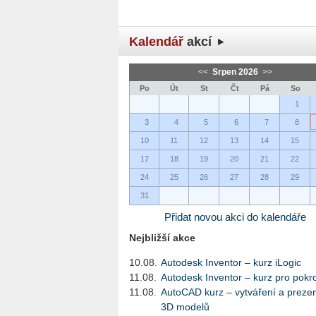
Kalendář
akcí
<<
Srpen 2026
>>
Po
Út
St
Čt
Pá
So
1
3
4
5
6
7
8
10
11
12
13
14
15
17
18
19
20
21
22
24
25
26
27
28
29
31
Přidat novou akci do kalendáře
Nejbližší akce
10.08.
Autodesk Inventor – kurz iLogic
11.08.
Autodesk Inventor – kurz pro pokro
11.08.
AutoCAD kurz – vytváření a preze
3D modelů