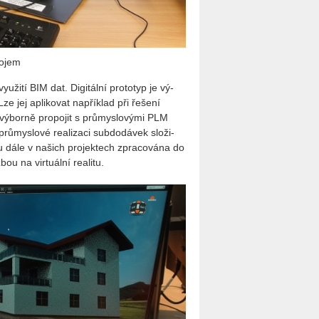
rojem
­ži­tí BIM dat. Di­gi­tál­ní pro­to­typ je vý­
 jej apli­ko­vat na­pří­klad při ře­še­ní
vý­bor­ně pro­po­jit s prů­mys­lo­vý­mi PLM
­mys­lo­vé re­a­li­za­ci sub­do­dá­vek slo­ži­
dále v na­šich pro­jek­tech zpra­co­vá­na do
u na vir­tu­ál­ní re­a­li­tu.