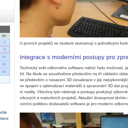
Ne
2
U prv­ních pro­jek­tů se stu­den­ti se­zna­mu­jí s jed­not­li­vý­mi funk­
9
Integrace s moderními postupy pro zpr
16
23
Tech­nic­ký svět od­bor­né­ho soft­ware na­bí­zí řadu mož­nos­tí, ja
30
žít. Na škole se sou­stře­dí­me pře­de­vším na tři zá­klad­ní ob­l
se pře­de­vším o na­sa­ze­ní 3D vi­zu­a­li­za­ce v její nej­vý­kon­něj­
ve spo­je­ní s op­ti­ma­li­za­cí ma­te­ri­á­lů a zpra­co­vá­ní 3D dat pro­j
ní re­a­li­ty. Všech­ny tyto ná­stro­je a po­stu­py po­sky­tu­jí vý­bor­
ní­ko­vých a ma­tu­rit­ních pro­jek­tů. Ak­tu­ál­ní do­stup­nost těch­to 
cenč­ní po­li­ti­kou do­da­va­te­lů soft­ware je pro mo­der­ní od­b
čilé
ntace