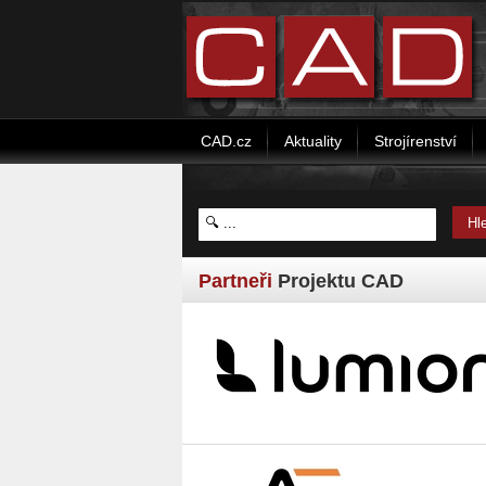
CAD.cz
Aktuality
Strojírenství
Partneři
Projektu CAD