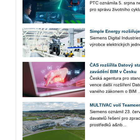
PTC ozná­mi­la 5. srpna nej­n
pro sprá­vu ži­vot­ní­ho cykl
Simple Energy rozšiřuje
Sie­mens Di­gi­tal In­du­st­r
vý­rob­ce elek­tric­kých jed­n
ČAS rozšířila Datový st
zavádění BIM v Česku
Česká agen­tu­ra pro stan­da
ven­ce další roz­ší­ře­ní Da
va­né­ho zá­ko­nem o BIM ..
MULTIVAC volí Teamcen
Sie­mens ozná­mil 23. čer­v
da­va­te­lů ře­še­ní pro zpra­c
pro­střed­ků a&nb...