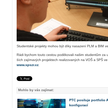
Stu­dent­ské pro­jek­ty mohou být díky na­sa­ze­ní PLM a BIM ve
Rádi bychom touto ces­tou po­dě­ko­va­li našim stu­den­tům za uká
ších za­jí­ma­vých pro­jek­tech re­a­li­zo­va­ných na VOŠ a SPŠ 
www.spszr.cz
.
Mohlo by vás zajímat:
PTC posiluje portfolio
konfigurací