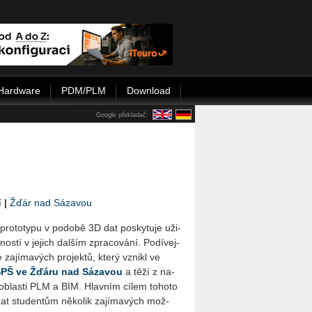
Hardware
PDM/PLM
Download
Google překladač:
í
|
Žďár nad Sázavou
í­ho pro­to­ty­pu v po­do­bě 3D dat po­sky­tu­je uži­
s­tí v je­jich dal­ším zpra­co­vá­ní. Po­dí­vej­
a­jí­ma­vých pro­jek­tů, který vzni­kl ve
PŠ ve Žďáru nad Sá­za­vou
a těží z na­
 ob­las­ti PLM a BIM. Hlav­ním cílem to­ho­to
zat stu­den­tům ně­ko­lik za­jí­ma­vých mož­