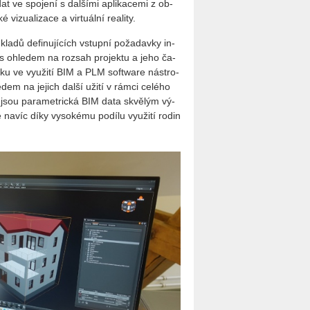
 dat ve spo­je­ní s dal­ší­mi apli­ka­ce­mi z ob­
vi­zu­a­li­za­ce a vir­tu­ál­ní re­a­li­ty.
a­dů de­fi­nu­jí­cích vstup­ní po­ža­dav­ky in­
­na s ohle­dem na roz­sah pro­jek­tu a jeho ča­
ruku ve vy­u­ži­tí BIM a PLM soft­ware ná­stro­
e­dem na je­jich další užití v rámci ce­lé­ho
 jsou pa­ra­me­t­ric­ká BIM data skvě­lým vý­
 navíc díky vy­so­ké­mu po­dí­lu vy­u­ži­tí rodin