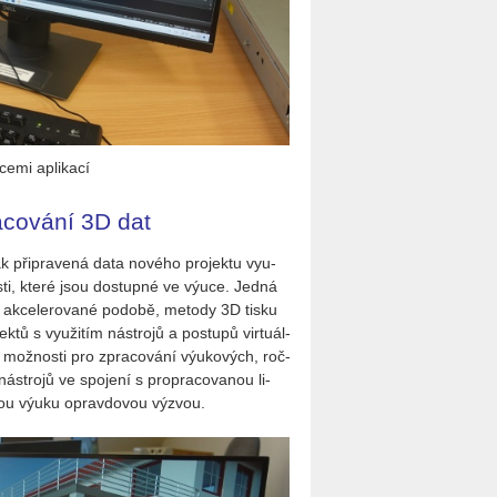
ce­mi apli­ka­cí
acování 3D dat
k při­pra­ve­ná data no­vé­ho pro­jek­tu vy­u­
as­ti, které jsou do­stup­né ve výuce. Jedná
ší ak­ce­le­ro­va­né po­do­bě, me­to­dy 3D tisku
ek­tů s vy­u­ži­tím ná­stro­jů a po­stu­pů vir­tu­ál­
né mož­nos­ti pro zpra­co­vá­ní vý­u­ko­vých, roč­
ná­stro­jů ve spo­je­ní s pro­pra­co­va­nou li­
or­nou výuku oprav­do­vou vý­zvou.