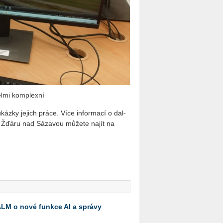
lmi kom­plex­ní
z­ky je­jich práce. Více in­for­ma­cí o dal­
ve Žďáru nad Sá­za­vou mů­že­te najít na
 ALM o nové funkce AI a správy