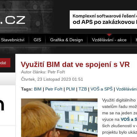
Stavebnictví
GIS
Grafika & Design
Vzdělávání - akce
Využití BIM dat ve spojení s VR
Autor článku: Petr Fořt
Čtvrtek, 23 Listopad 2023 01:51
Tags:
BIM
|
Petr Fořt
|
PLM
|
TZB
|
VOŠ a SPŠ
|
Vzděláván
Vy­u­ži­tí di­gi­tál­n
va­te­lům řadu mož­no
me se na jeden ze z
výuce na
VOŠ a S
šich zku­še­nos­tí v
pro­jek­tu bylo uká­