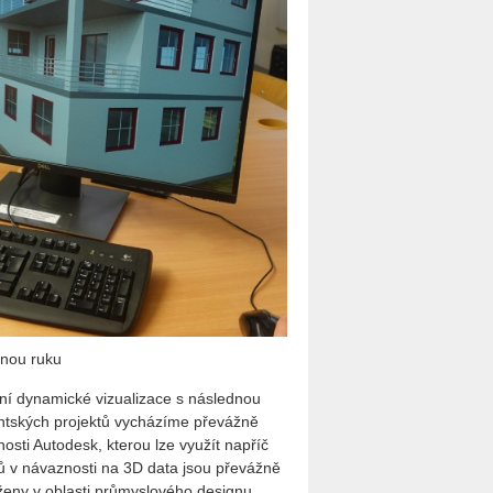
l­nou ruku
í dy­na­mic­ké vi­zu­a­li­za­ce s ná­sled­nou
­dent­ských pro­jek­tů vy­chá­zí­me pře­váž­ně
os­ti Au­to­de­sk, kte­rou lze vy­u­žít na­příč
­tů v ná­vaz­nos­ti na 3D data jsou pře­váž­ně
že­ny v ob­las­ti prů­mys­lo­vé­ho de­sig­nu