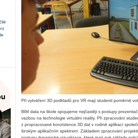
ilé
urz
le
Při vy­tvá­ře­ní 3D pod­kla­dů pro VR mají stu­den­ti po­měr­ně vo
BIM data na škole spo­ju­je­me nej­čas­tě­ji s po­stu­py pre­zen­tač­n
vaz­bou na tech­no­lo­gie vir­tu­ál­ní re­a­li­ty. Při zpra­co­vá­ní stu
z pro­pra­co­va­né kon­zis­ten­ce 3D dat v ro­di­ně apli­ka­cí spo­leč­n
ši­ro­kým apli­kač­ním spek­trem. Zá­kla­dem zpra­co­vá­ní pro­jek
po­stu­py dy­na­mic­ké vi­zu­a­li­za­ce, které mají své zá­kla­dy po­lo­