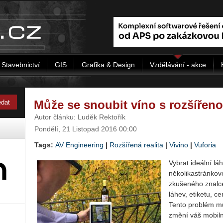
Stavebnictví
GIS
Grafika & Design
Vzdělávání - akce
Může se snoubit víno s rozšířeno
Autor článku: Luděk Rektořík
Pondělí, 21 Listopad 2016 00:00
Tags:
AV Engineering
|
Rozšířená realita
|
Vivino
|
Vuforia
Vybrat ideální lá
několikastránkové
zkušeného znalce
láhev, etiketu, c
Tento problém mů
změní váš mobiln