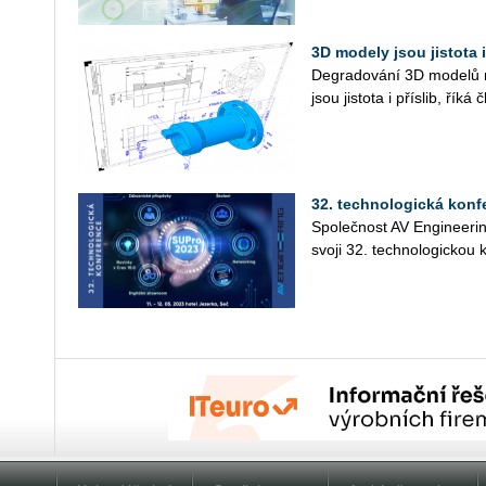
3D modely jsou jistota i
De­gra­do­vá­ní 3D mo­de­lů 
jsou jis­to­ta i pří­slib, řík
32. technologická konf
Spo­leč­nost AV En­gi­nee­
svoji 32. tech­no­lo­gic­kou