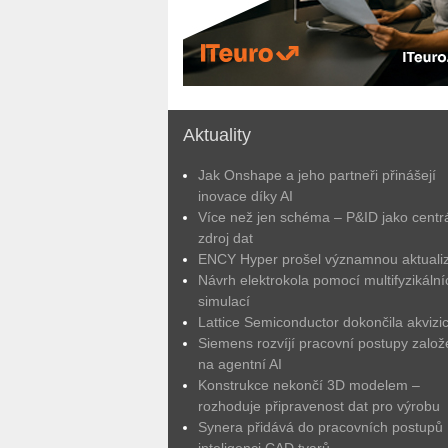
Aktuality
Jak Onshape a jeho partneři přinášejí
inovace díky AI
Více než jen schéma – P&ID jako centrá
zdroj dat
ENCY Hyper prošel významnou aktuali
Návrh elektrokola pomocí multifyzikální
simulací
Lattice Semiconductor dokončila akvizic
Siemens rozvíjí pracovní postupy zalo
na agentní AI
Konstrukce nekončí 3D modelem –
rozhoduje připravenost dat pro výrobu
Synera přidává do pracovních postupů
inteligenci CAD tvarů