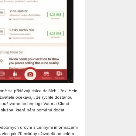
 se přidávají tisíce dalších,“ řekl Heini
živatelé očekávají, že rychle dostanou
 používáme technologii Vuforia Cloud
ná služba, která nám pomáhá dodat
 odborných úrovní s cennými informacemi
 více jak 20 milióny uživatelů po celém