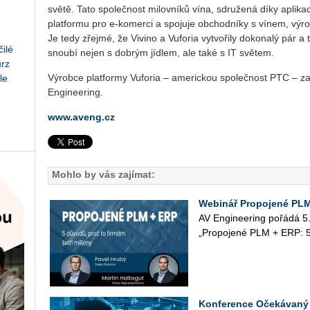
světě. Tato společnost milovníků vína, sdružená díky aplikaci
platformu pro e-komerci a spojuje obchodníky s vínem, výro
Je tedy zřejmé, že Vivino a Vuforia vytvořily dokonalý pár a 
ilé
snoubí nejen s dobrým jídlem, ale také s IT světem.
urz
Výrobce platformy Vuforia – americkou společnost PTC – za
le
Engineering.
www.aveng.cz
Mohlo by vás zajímat:
Webinář Propojené PL
AV Engineering po­řá­dá 5.
„Pro­po­je­né PLM + ERP: 5 du­̊
Konference Očekávaný 