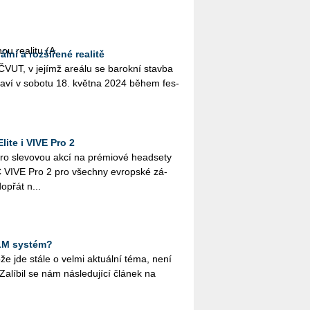
u re­a­li­tu (A...
ální a rozšířené realitě
á ČVUT, v je­jímž are­á­lu se ba­rok­ní stav­ba
­sta­ví v so­bo­tu 18. květ­na 2024 během fes­
lite i VIVE Pro 2
ro sle­vo­vou akcí na pré­mi­o­vé he­ad­se­ty
VIVE Pro 2 pro všech­ny ev­rop­ské zá­
o­přát n...
PLM systém?
že jde stále o velmi ak­tu­ál­ní téma, není
a­lí­bil se nám ná­sle­du­jí­cí člá­nek na