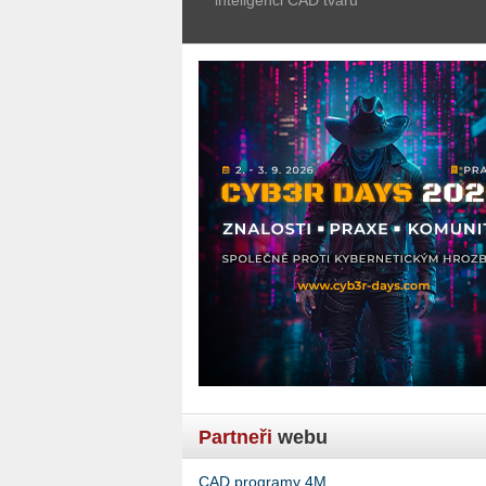
Partneři
webu
CAD programy 4M