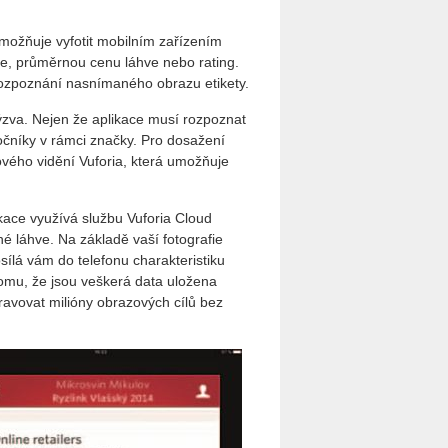
umožňuje vyfotit mobilním zařízením
enze, průměrnou cenu láhve nebo rating.
 rozpoznání nasnímaného obrazu etikety.
ýzva. Nejen že aplikace musí rozpoznat
očníky v rámci značky. Pro dosažení
čového vidění Vuforia, která umožňuje
ikace využívá službu Vuforia Cloud
né láhve. Na základě vaší fotografie
sílá vám do telefonu charakteristiku
tomu, že jsou veškerá data uložena
ravovat milióny obrazových cílů bez