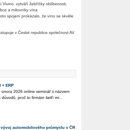
 Vivino, vytváří žebříčky oblíbenosti,
bce a milovníky vína.
toto spojení prokázalo, že víno se skvěle
stupuje v České republice společnost AV
M + ERP
 února 2026 on­li­ne se­mi­nář s ná­z­vem
v­odů, proč to fir­mám š­e­tří mi­...
vývoj automobilového průmyslu v ČR