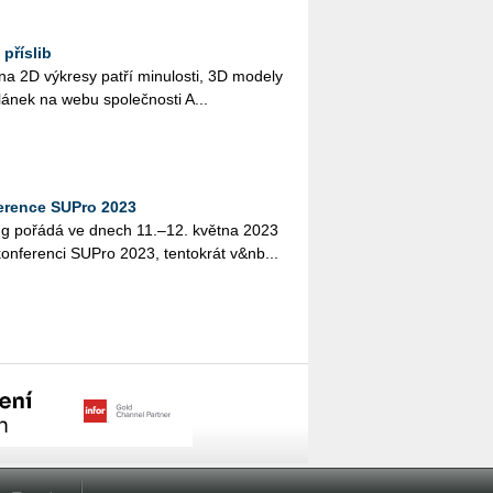
 příslib
na 2D vý­kre­sy patří mi­nu­los­ti, 3D mo­de­ly
á člá­nek na webu spo­leč­nos­ti A...
erence SUPro 2023
ring po­řá­dá ve dnech 11.–12. květ­na 2023
 kon­fe­ren­ci SUPro 2023, ten­to­krát v&nb...