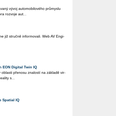
va­ný vývoj au­to­mo­bi­lo­vé­ho prů­mys­lu
a roz­vo­je au­t...
 již struč­ně in­for­mo­va­li. Web AV En­gi­
h EON Digital Twin IQ
 v ob­las­ti pře­no­su zna­los­tí na zá­kla­dě vir­
e­a­li­ty s...
 Spatial IQ