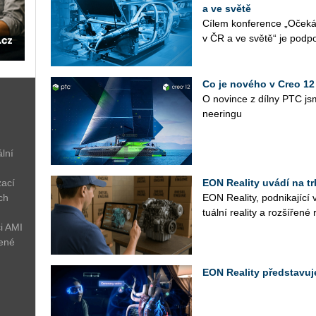
a ve světě
Cílem kon­fe­ren­ce „Oče­ká­
v ČR a ve světě“ je pod­po­r
Co je nového v Creo 12
O no­vin­ce z dílny PTC jsme
nee­rin­gu
lní
zací
EON Reality uvádí na tr
ch
EON Re­a­li­ty, pod­ni­ka­jí­cí
tu­ál­ní re­a­li­ty a roz­ší­ře­né r
i AMI
žené
EON Reality představuje