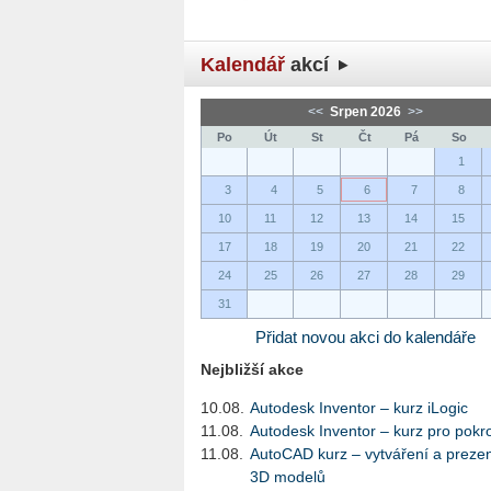
Kalendář
akcí
<<
Srpen 2026
>>
Po
Út
St
Čt
Pá
So
1
3
4
5
6
7
8
10
11
12
13
14
15
17
18
19
20
21
22
24
25
26
27
28
29
31
Přidat novou akci do kalendáře
Nejbližší akce
10.08.
Autodesk Inventor – kurz iLogic
11.08.
Autodesk Inventor – kurz pro pokro
11.08.
AutoCAD kurz – vytváření a preze
3D modelů