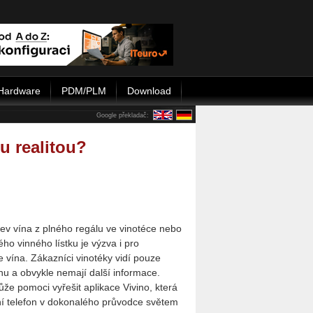
Hardware
PDM/PLM
Download
Google překladač:
u realitou?
hev vína z plného regálu ve vinotéce nebo
ho vinného lístku je výzva i pro
 vína. Zákazníci vinotéky vidí pouze
enu a obvykle nemají další informace.
že pomoci vyřešit aplikace Vivino, která
í telefon v dokonalého průvodce světem