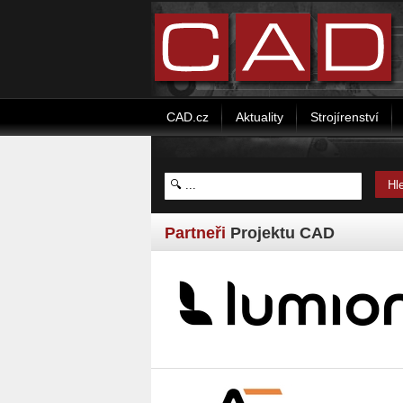
CAD.cz
Aktuality
Strojírenství
Partneři
Projektu CAD