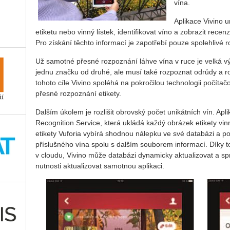
vína.
Aplikace Vivino 
etiketu nebo vinný lístek, identifikovat víno a zobrazit rec
Pro získání těchto informací je zapotřebí pouze spolehlivé
Už samotné přesné rozpoznání láhve vína v ruce je velká v
jednu značku od druhé, ale musí také rozpoznat odrůdy a r
tohoto cíle Vivino spoléhá na pokročilou technologii počíta
přesné rozpoznání etikety.
Dalším úkolem je rozlišit obrovský počet unikátních vín. Apl
Recognition Service, která ukládá každý obrázek etikety vin
etikety Vuforia vybírá shodnou nálepku ve své databázi a po
příslušného vína spolu s dalším souborem informací. Díky 
v cloudu, Vivino může databázi dynamicky aktualizovat a sp
nutnosti aktualizovat samotnou aplikaci.