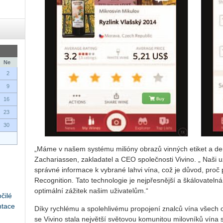
Ne
2
9
16
23
30
„Máme v našem systému milióny obrazů vinných etiket a denně
Zachariassen, zakladatel a CEO společnosti Vivino. „ Naši u
správné informace k vybrané lahvi vína, což je důvod, proč
Recognition. Tato technologie je nejpřesnější a škálovatel
optimální zážitek našim uživatelům.“
čilé
ntace
Díky rychlému a spolehlivému propojení znalců vína všech
se Vivino stala největší světovou komunitou milovníků vína s