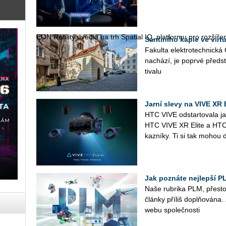
EON Re­a­li­ty uved­la na trh Spa­tial IQ, plat­for­mu pro roz­ší­ře­no
Santiniho kaple ve virtu
Fa­kul­ta elek­tro­tech­nic­k
na­chá­zí, je po­pr­vé před
ti­va­lu
Jarní slevy na VIVE XR E
HTC VIVE od­star­to­va­la ja
HTC VIVE XR Elite a HTC 
kaz­ní­ky. Ti si tak mohou d
Jak poznáte nejlepší 
Naše rubri­ka PLM, přes­to­
člán­ky pří­liš doplňována. Z
webu spo­leč­nos­ti