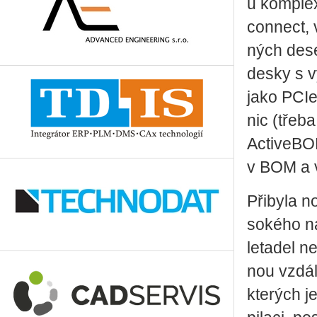
u kom­plex
con­nect, v
ných desek
desky s vy
jako PCIe 
nic (třeba
Acti­ve­BOM
v BOM a vý
Při­by­la n
so­ké­ho na
le­ta­del n
nou vzdá­l
kte­rých j