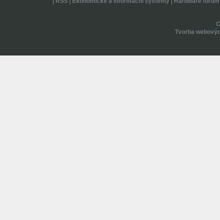
|
RSS
|
Ekonomické a informační systémy
|
Hardware forum
Tvorba webovýc