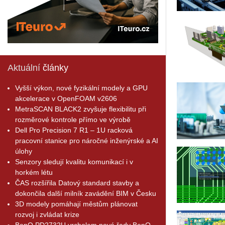
Aktuální
články
Vyšší výkon, nové fyzikální modely a GPU
akcelerace v OpenFOAM v2606
MetraSCAN BLACK2 zvyšuje flexibilitu při
rozměrové kontrole přímo ve výrobě
Dell Pro Precision 7 R1 – 1U racková
pracovní stanice pro náročné inženýrské a AI
úlohy
Senzory sledují kvalitu komunikací i v
horkém létu
ČAS rozšířila Datový standard stavby a
dokončila další milník zavádění BIM v Česku
3D modely pomáhají městům plánovat
rozvoj i zvládat krize
BenQ PD2732U vrcholem nové řady BenQ