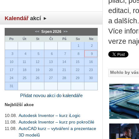
pi­la­ci, p
edi­ta­ci, 
Kalendář
akcí
a dal­ších.
Více info
<<
Srpen 2026
>>
Po
Út
St
Čt
Pá
So
Ne
verze na
1
2
3
4
5
6
7
8
9
10
11
12
13
14
15
16
17
18
19
20
21
22
23
Mohlo by vás 
24
25
26
27
28
29
30
31
Přidat novou akci do kalendáře
Nejbližší akce
10.08.
Autodesk Inventor – kurz iLogic
11.08.
Autodesk Inventor – kurz pro pokročilé
11.08.
AutoCAD kurz – vytváření a prezentace
3D modelů