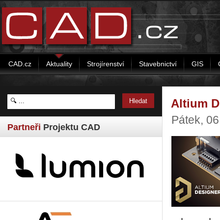
CAD.cz
Aktuality
Strojírenství
Stavebnictví
GIS
Altium D
Pátek, 06
Partneři
Projektu CAD