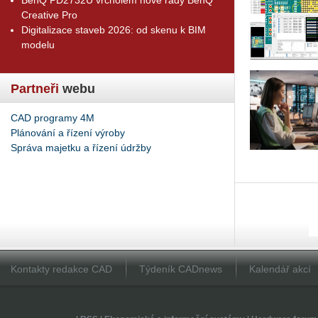
Creative Pro
Digitalizace staveb 2026: od skenu k BIM
modelu
Partneři
webu
CAD programy 4M
Plánování a řízení výroby
Správa majetku a řízení údržby
Kontakty redakce CAD
Týdeník CADnews
Kalendář akcí