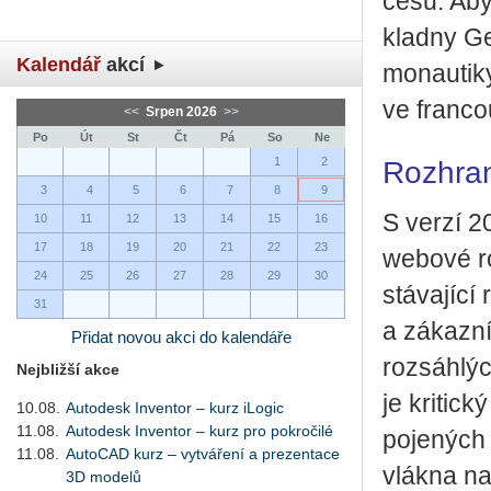
ce­su. Aby 
klad­ny Ge­
Kalendář
akcí
mo­nau­ti­k
ve fran­cou
<<
Srpen 2026
>>
Po
Út
St
Čt
Pá
So
Ne
1
2
Rozhra
3
4
5
6
7
8
9
S verzí 20
10
11
12
13
14
15
16
17
18
19
20
21
22
23
webo­vé ro
24
25
26
27
28
29
30
stá­va­jí­c
31
a zá­kaz­n
Přidat novou akci do kalendáře
roz­sáh­lýc
Nejbližší akce
je kri­tic­k
10.08.
Autodesk Inventor – kurz iLogic
11.08.
Autodesk Inventor – kurz pro pokročilé
po­je­ných 
11.08.
AutoCAD kurz – vytváření a prezentace
vlák­na na­
3D modelů