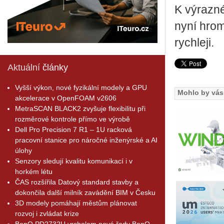
K vý­raz­n
nyní hro­m
rych­le­ji.
Aktuální
články
Vyšší výkon, nové fyzikální modely a GPU
Mohlo by vás 
akcelerace v OpenFOAM v2606
MetraSCAN BLACK2 zvyšuje flexibilitu při
rozměrové kontrole přímo ve výrobě
Dell Pro Precision 7 R1 – 1U racková
pracovní stanice pro náročné inženýrské a AI
úlohy
Senzory sledují kvalitu komunikací i v
horkém létu
ČAS rozšířila Datový standard stavby a
dokončila další milník zavádění BIM v Česku
3D modely pomáhají městům plánovat
rozvoj i zvládat krize
BenQ PD2732U vrcholem nové řady BenQ