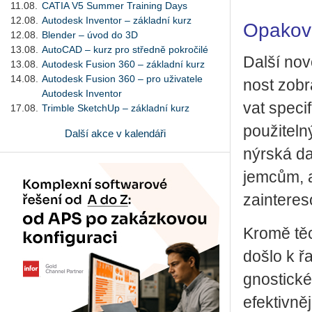
11.08.
CATIA V5 Summer Training Days
12.08.
Autodesk Inventor – základní kurz
Opakova
12.08.
Blender – úvod do 3D
13.08.
AutoCAD – kurz pro středně pokročilé
Další novo
13.08.
Autodesk Fusion 360 – základní kurz
14.08.
Autodesk Fusion 360 – pro uživatele
nost zob­ra
Autodesk Inventor
vat spe­ci
17.08.
Trimble SketchUp – základní kurz
po­u­ži­tel
Další akce v kalendáři
nýr­ská da
jem­cům, a
za­in­te­re
Kromě těch­
došlo k řad
gnos­tic­ké 
efek­tiv­ně­