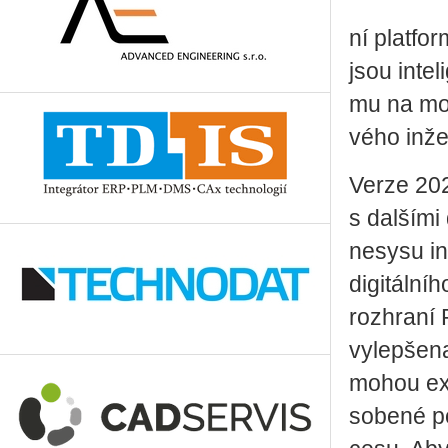
ní plat­for
jsou in­te­
mu na mo­d
vé­ho in­že
Verze 2021 
s dal­ší­mi
ne­sy­su in
di­gi­tál­n
roz­hra­ní
vy­lep­še­n
mohou ex­t
so­be­né po