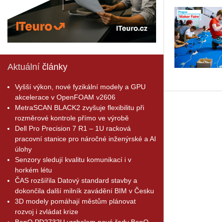
Aktuální
články
Vyšší výkon, nové fyzikální modely a GPU
akcelerace v OpenFOAM v2606
MetraSCAN BLACK2 zvyšuje flexibilitu při
rozměrové kontrole přímo ve výrobě
Dell Pro Precision 7 R1 – 1U racková
pracovní stanice pro náročné inženýrské a AI
úlohy
Senzory sledují kvalitu komunikací i v
horkém létu
ČAS rozšířila Datový standard stavby a
dokončila další milník zavádění BIM v Česku
3D modely pomáhají městům plánovat
rozvoj i zvládat krize
BenQ PD2732U vrcholem nové řady BenQ