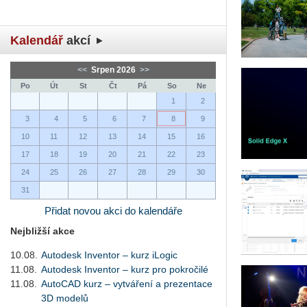
Kalendář
akcí
<<
Srpen 2026
>>
Po
Út
St
Čt
Pá
So
Ne
1
2
3
4
5
6
7
8
9
10
11
12
13
14
15
16
17
18
19
20
21
22
23
24
25
26
27
28
29
30
31
Přidat novou akci do kalendáře
Nejbližší akce
10.08.
Autodesk Inventor – kurz iLogic
11.08.
Autodesk Inventor – kurz pro pokročilé
11.08.
AutoCAD kurz – vytváření a prezentace
3D modelů