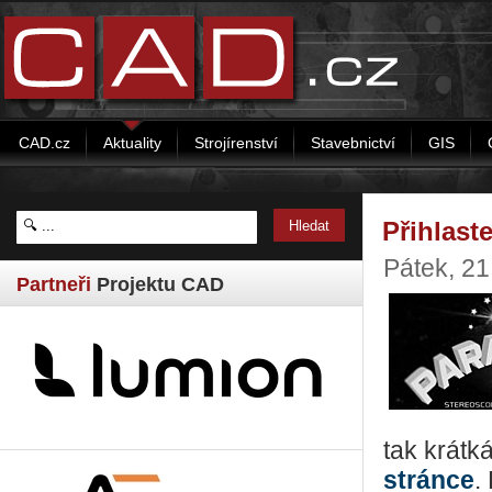
CAD.cz
Aktuality
Strojírenství
Stavebnictví
GIS
Přihlast
Pátek, 21
Partneři
Projektu CAD
tak krátká
stránce
.