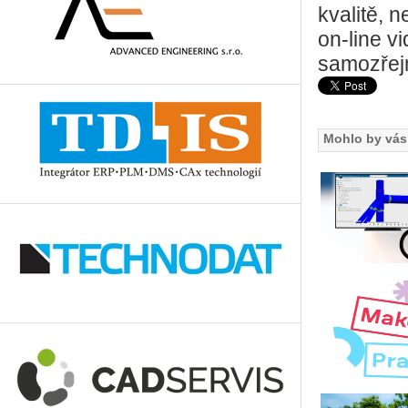
kvalitě, n
on-line v
samozřejm
Mohlo by vás 