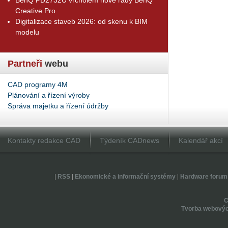
Creative Pro
Digitalizace staveb 2026: od skenu k BIM
modelu
Partneři
webu
CAD programy 4M
Plánování a řízení výroby
Správa majetku a řízení údržby
Kontakty redakce CAD
Týdeník CADnews
Kalendář akcí
|
RSS
|
Ekonomické a informační systémy
|
Hardware forum
Tvorba webovýc