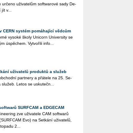
ur­če­no uži­va­te­lům soft­wa­ro­vé sady De­
jít v...
li v CERN systém pomáhající vědcům
o­mé vy­so­ké školy Uni­corn Uni­ver­si­ty se
 úspě­chem. Vy­tvo­ři­li in­fo...
kání uživatelů produktů a služeb
b­chod­ní part­ne­ry a přá­te­le na 25. Se­
 a slu­žeb. Letos se usku­teč­n...
M softwarů SURFCAM a EDGECAM
­nee­ring zve uži­va­te­le CAM soft­wa­rů
F­CA­M Evo) na Se­tká­ní uži­va­te­lů,
to­pa­du 2...