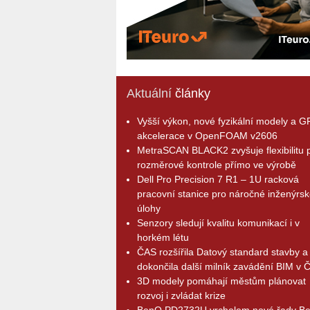
Aktuální
články
Vyšší výkon, nové fyzikální modely a 
akcelerace v OpenFOAM v2606
MetraSCAN BLACK2 zvyšuje flexibilitu p
rozměrové kontrole přímo ve výrobě
Dell Pro Precision 7 R1 – 1U racková
pracovní stanice pro náročné inženýrsk
úlohy
Senzory sledují kvalitu komunikací i v
horkém létu
ČAS rozšířila Datový standard stavby a
dokončila další milník zavádění BIM v 
3D modely pomáhají městům plánovat
rozvoj i zvládat krize
BenQ PD2732U vrcholem nové řady B