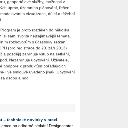
u, geoportálové služby, možnosti v
ých úprav, územního plánování, řešení
 modelování a vizualizace, důlní a těžební
í.
 Program je proto rozdělen do několika
 si sami zvolíte nejzajímavější témata.
lním rozhovorům s účastníky setkání.
DPH (pro registrace do 20. září 2013)
3 a později) zahrnuje vstup na setkání,
apod. Nezahrnuje ubytování. Uživatelé,
cké podpoře k produktům pořádajících
ní-li ve smlouvě uvedeno jinak. Ubytování
č za osobu a noc.
t – technické novinky v praxi
­ce na od­bor­né se­tká­ní De­sign­cen­ter