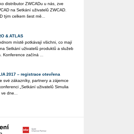
ko distributor ZWCADu u nás, zve
WCAD na Setkání uživatelů ZWCAD.
D tým celkem šest mě...
PRO & ATLAS
ednom místě potkávají všichni, co mají
 na Setkání uživatelů produktů a služeb
. Konference začíná ...
IA 2017 – registrace otevřena
e své zákazníky, partnery a zájemce
onferenci „Setkání uživatelů Simulia
 ve dne...