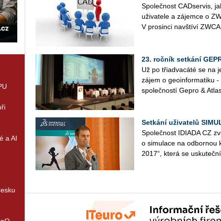
Společnost CADservis, ja
uživatele a zájemce o Z
V prosinci navštíví ZWCA
23. ročník setkání GE
Už po třiadvacáté se na j
zájem o geoinformatiku -
GPU
společností Gepro & Atlas
ři
Setkání uživatelů SIMUL
Společnost IDIADA CZ zv
é a AI
o simulace na odbornou k
2017“, která se uskuteční
Česku
enQ