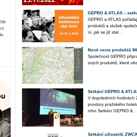
GEPRO & ATLAS – setkán
GEPRO a ATLAS po­řá­da­jí 28
ilé
pro­duk­tů a slu­žeb spo­l
urz
ní, jak se již stal...
le
Nové verze produktů 
Spo­leč­nost GEPRO při­pra
svých pro­duk­tů, které ob­sa
Setkání GEPRO & ATLA
V do­po­led­ních ho­di­nách 
pro­sto­ry praž­ské­ho ho­te­
ní­ho Se­tká­ní GEPRO &...
Setkání uživatelů ZWC