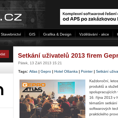
Stavebnictví
GIS
Grafika & Design
Vzdělávání - akce
Setkání uživatelů 2013 firem Gepr
Pátek, 13 Září 2013 15:21
Tags:
Atlas
|
Gepro
|
Hotel Olšanka
|
Pointer
|
Setkání uživa
Každoroční, letos
produktů a služe
spolupracujících 
16. října 2013 v
tématům setkání 
softwarových tec
praktického prov