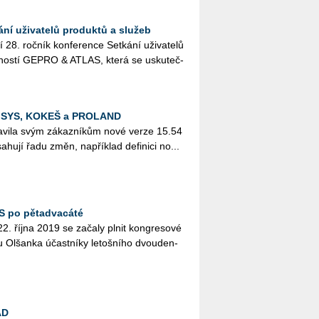
í uživatelů produktů a služeb
. roč­ník kon­fe­ren­ce Se­tká­ní uži­va­te­lů
eč­nos­tí GEPRO & ATLAS, která se usku­teč­
MISYS, KOKEŠ a PROLAND
­vi­la svým zá­kaz­ní­kům nové verze 15.54
­hu­jí řadu změn, na­pří­klad de­fi­ni­ci no...
S po pětadvacáté
22. října 2019 se za­ča­ly plnit kon­gre­so­vé
lu Ol­šan­ka účast­ní­ky le­toš­ní­ho dvou­den­
AD