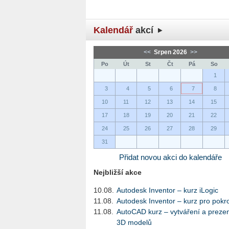
Kalendář
akcí
<<
Srpen 2026
>>
Po
Út
St
Čt
Pá
So
1
3
4
5
6
7
8
10
11
12
13
14
15
17
18
19
20
21
22
24
25
26
27
28
29
31
Přidat novou akci do kalendáře
Nejbližší akce
10.08.
Autodesk Inventor – kurz iLogic
11.08.
Autodesk Inventor – kurz pro pokro
11.08.
AutoCAD kurz – vytváření a preze
3D modelů