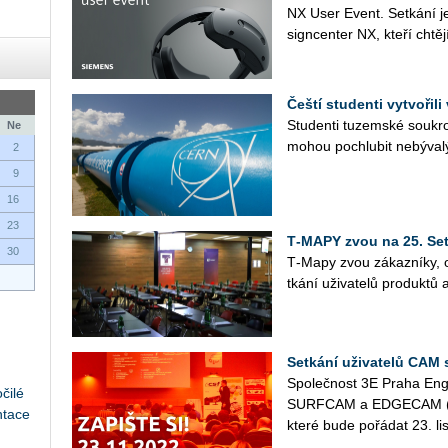
NX User Event. Se­tká­ní je 
sign­cen­ter NX, kteří chtě­jí 
Čeští studenti vytvoři
Stu­den­ti tu­zem­ské sou­kr
Ne
mohou pochlu­bit ne­bý­va­lým
2
9
16
23
T‑MAPY zvou na 25. Set
30
T‑Mapy zvou zá­kaz­ní­ky, o
tká­ní uži­va­te­lů pro­duk­tů
Setkání uživatelů CA
Spo­leč­nost 3E Praha En­gi
čilé
SURF­CAM a ED­GE­CAM (SUR
ntace
které bude po­řá­dat 23. lis­