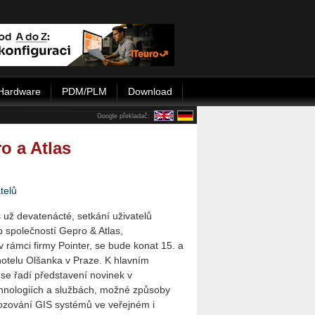
Hardware
PDM/PLM
Download
Google překladač:
o a Atlas
telů
 už devatenácté, setkání uživatelů
b společností Gepro & Atlas,
v rámci firmy Pointer, se bude konat 15. a
 hotelu Olšanka v Praze. K hlavním
se řadí představení novinek v
hnologiích a službách, možné způsoby
ozování GIS systémů ve veřejném i