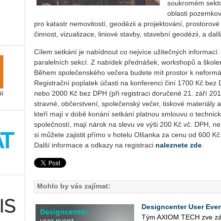
soukromém sektor
oblasti pozemkov
pro katastr nemovitostí, geodézii a projektování, prostorové
činnost, vizualizace, liniové stavby, stavební geodézii, a dalš
Cílem setkání je nabídnout co nejvíce užitečných informací.
paralelních sekcí. Z nabídek přednášek, workshopů a školení
Během společenského večera budete mít prostor k neformá
Registrační poplatek účasti na konferenci činí 1700 Kč bez 
nebo 2000 Kč bez DPH (při registraci doručené 21. září 201
stravné, občerstvení, společenský večer, tiskové materiály 
kteří mají v době konání setkání platnou smlouvu o techni
společností, mají nárok na slevu ve výši 200 Kč vč. DPH, ne
si můžete zajistit přímo v hotelu Olšanka za cenu od 600 K
Další informace a odkazy na registraci
naleznete zde
.
Mohlo by vás zajímat:
Designcenter User Even
Tým AXIOM TECH zve zá­jem