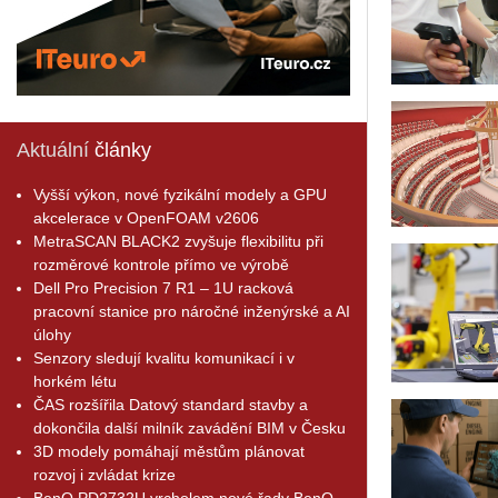
Aktuální
články
Vyšší výkon, nové fyzikální modely a GPU
akcelerace v OpenFOAM v2606
MetraSCAN BLACK2 zvyšuje flexibilitu při
rozměrové kontrole přímo ve výrobě
Dell Pro Precision 7 R1 – 1U racková
pracovní stanice pro náročné inženýrské a AI
úlohy
Senzory sledují kvalitu komunikací i v
horkém létu
ČAS rozšířila Datový standard stavby a
dokončila další milník zavádění BIM v Česku
3D modely pomáhají městům plánovat
rozvoj i zvládat krize
BenQ PD2732U vrcholem nové řady BenQ