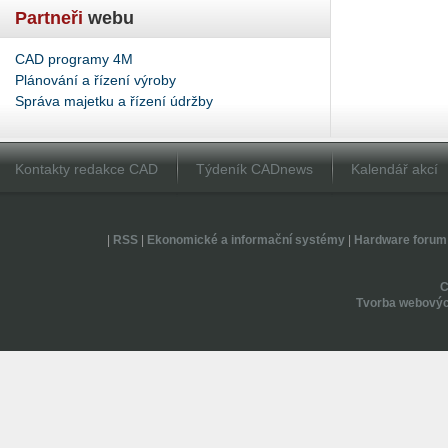
Partneři
webu
CAD programy 4M
Plánování a řízení výroby
Správa majetku a řízení údržby
Kontakty redakce CAD
Týdeník CADnews
Kalendář akcí
|
RSS
|
Ekonomické a informační systémy
|
Hardware forum
Tvorba webovýc