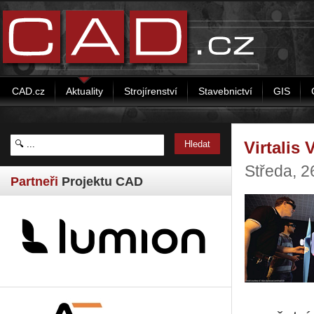
CAD.cz
Aktuality
Strojírenství
Stavebnictví
GIS
Virtalis 
Středa, 2
Partneři
Projektu CAD