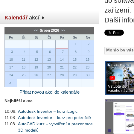
do softwa
zařízení.
Kalendář
akcí
Další in
<<
Srpen 2026
>>
Po
Út
St
Čt
Pá
So
Ne
1
2
Mohlo by vás 
3
4
5
6
7
8
9
10
11
12
13
14
15
16
17
18
19
20
21
22
23
24
25
26
27
28
29
30
31
Přidat novou akci do kalendáře
Nejbližší akce
10.08.
Autodesk Inventor – kurz iLogic
11.08.
Autodesk Inventor – kurz pro pokročilé
11.08.
AutoCAD kurz – vytváření a prezentace
3D modelů