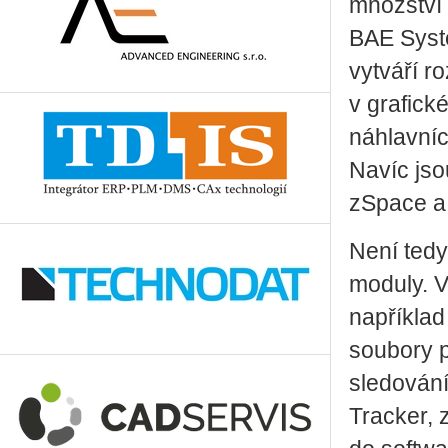
množství 
BAE Syst
vytváří ro
v grafick
náhlavníc
Navíc jso
zSpace a 
Není tedy
moduly. V
například
soubory p
sledován
Tracker, 