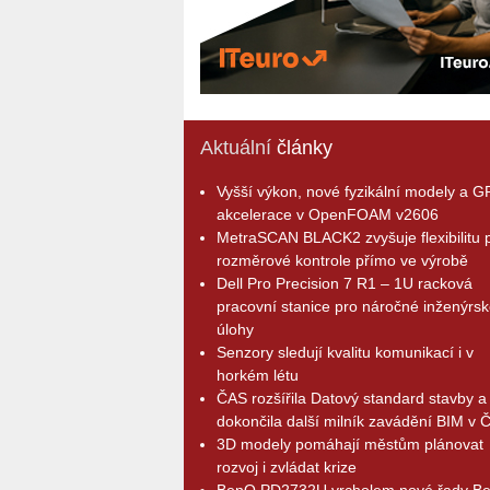
Aktuální
články
Vyšší výkon, nové fyzikální modely a 
akcelerace v OpenFOAM v2606
MetraSCAN BLACK2 zvyšuje flexibilitu p
rozměrové kontrole přímo ve výrobě
Dell Pro Precision 7 R1 – 1U racková
pracovní stanice pro náročné inženýrsk
úlohy
Senzory sledují kvalitu komunikací i v
horkém létu
ČAS rozšířila Datový standard stavby a
dokončila další milník zavádění BIM v 
3D modely pomáhají městům plánovat
rozvoj i zvládat krize
BenQ PD2732U vrcholem nové řady B