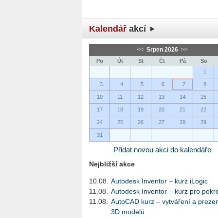
Kalendář
akcí
<<
Srpen 2026
>>
Po
Út
St
Čt
Pá
So
1
3
4
5
6
7
8
10
11
12
13
14
15
17
18
19
20
21
22
24
25
26
27
28
29
31
Přidat novou akci do kalendáře
Nejbližší akce
10.08.
Autodesk Inventor – kurz iLogic
11.08.
Autodesk Inventor – kurz pro pokro
11.08.
AutoCAD kurz – vytváření a preze
3D modelů