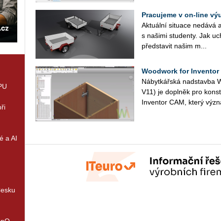
Pracujeme v on-line vý
Ak­tu­ál­ní si­tu­a­ce ne­dá­v
s na­ši­mi stu­den­ty. Jak uc
před­sta­vit našim m...
Woodwork for Inventor
Ná­byt­kář­ská nad­stav­ba W
GPU
V11) je do­pl­něk pro kon­str
In­ven­tor CAM, který vý­zn
ři
é a AI
Česku
enQ