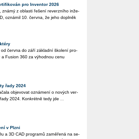
ifikován pro Inventor 2026
 známý z ob­las­ti ře­še­ní re­verz­ní­ho in­že­
AD, ozná­mil 10. červ­na, že jeho do­pl­něk
ktéry
 od červ­na do září zá­klad­ní ško­le­ní pro­
or a Fusi­on 360 za vý­hod­nou cenu
ty řady 2024
a­la ob­je­vo­vat ozná­me­ní o no­vých ver­
u řady 2024. Kon­krét­ně tedy jde ...
ní v Plzni
CA­Du a 3D CAD pro­gra­mů za­mě­ře­ná na se­