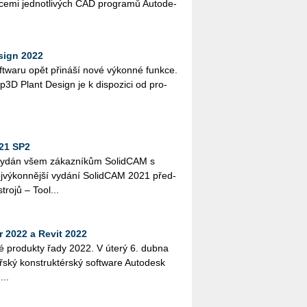
­ce­mi jed­not­li­vých CAD pro­gra­mů Au­to­de­
sign 2022
 soft­wa­ru opět při­ná­ší nové vý­kon­né funk­ce.
3D Plant De­sign je k dis­po­zi­ci od pro­
21 SP2
ydán všem zá­kaz­ní­kům So­lid­CAM s
­vý­kon­něj­ší vy­dá­ní So­lid­CAM 2021 před­
stro­jů – Tool...
 2022 a Revit 2022
vé pro­duk­ty řady 2022. V úterý 6. dubna
­ský kon­struk­tér­ský soft­ware Au­to­de­sk
...