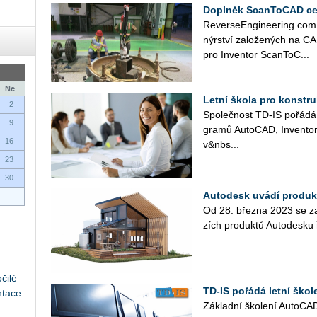
Doplněk ScanToCAD cert
Re­ver­se­En­gi­nee­ring.com,
nýr­ství za­lo­že­ných na C
pro In­ven­tor Scan­To­C...
Ne
Letní škola pro konstru
2
Spo­leč­nost TD­‑IS po­řá­dá
9
gra­mů Au­to­CAD, In­ven­t
16
v&nbs...
23
30
Autodesk uvádí produk
Od 28. břez­na 2023 se za­č
zích pro­duk­tů Au­to­de­s­k
čilé
TD-IS pořádá letní škole
ntace
Zá­klad­ní ško­le­ní Au­to­