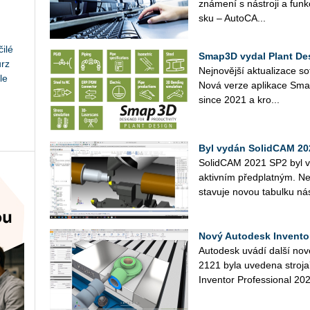
zná­me­ní s ná­stro­ji a funk
s­ku – Au­to­CA...
ilé
Smap3D vydal Plant De
urz
Nej­no­věj­ší ak­tu­a­li­za­ce
le
Nová verze apli­ka­ce Sma­p
sin­ce 2021 a kro...
Byl vydán SolidCAM 20
So­lid­CAM 2021 SP2 byl v
aktivním před­plat­ným. Nej
sta­vu­je novou ta­bul­ku ná­
Nový Autodesk Inventor
Au­to­de­sk uvádí další no
2121 byla uve­de­na stro­jař
In­ven­tor Pro­fes­si­o­nal 202