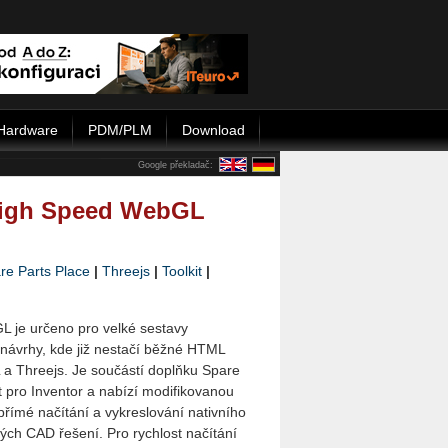
Hardware
PDM/PLM
Download
Google překladač:
 High Speed WebGL
re Parts Place
|
Threejs
|
Toolkit
|
 je určeno pro velké sestavy
á­vr­hy, kde již nestačí běžné HTML
a Threejs. Je sou­čá­stí doplňku Spare
 pro Inventor a nabízí mo­di­fi­ko­va­nou
přímé načítání a vykreslování nativního
ých CAD řešení. Pro rychlost načítání