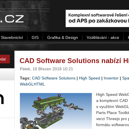
Stavebnictví
GIS
Grafika & Design
Vzdělávání - akce
CAD Software Solutions nabízí
Pátek, 16 Březen 2018 10:21
Tags:
CAD Software Solutions
|
High Speed
|
Inventor
|
Spa
WebGLHTML
High Speed WebGL
a komplexní CAD n
s využitím WebGL 
Parts Place Toolkit
verzi Threejs pro 
formátu softwarov