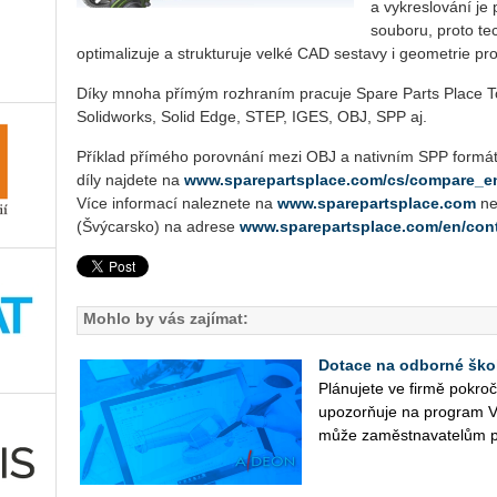
a vykreslování je
souboru, proto te
optimalizuje a strukturuje velké CAD sestavy i geometrie pr
Díky mnoha přímým rozhraním pracuje Spare Parts Place To
Solidworks, Solid Edge, STEP, IGES, OBJ, SPP aj.
Příklad přímého porovnání mezi OBJ a nativním SPP formát
díly najdete na
www.sparepartsplace.com/cs/compare_e
Více informací naleznete na
www.sparepartsplace.com
ne
(Švýcarsko) na adrese
www.sparepartsplace.com/en/con
Mohlo by vás zajímat:
Dotace na odborné ško
Plá­nu­je­te ve firmě po­kr
upo­zorňuje na pro­gram V
může za­měst­na­va­te­lům p