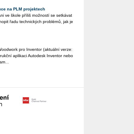
uce na PLM projektech
á ani ve škole pří­liš mož­nos­tí se se­tká­vat
ho­pit řadu tech­nic­kých pro­blé­mů, jak je
o­odwork pro In­ven­tor (ak­tu­ál­ní verze:
ukč­ní apli­ka­ci Au­to­de­sk In­ven­tor nebo
am­...