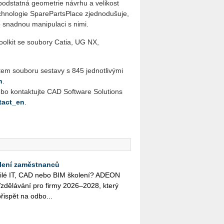
 podstatná geometrie návrhu a velikost
chnologie SparePartsPlace zjednodušuje,
o snadnou manipulaci s nimi.
olkit se soubory Catia, UG NX,
em souboru sestavy s 845 jednotlivými
n
.
bo kontaktujte CAD Software Solutions
tact_en
.
lení zaměstnanců
o­či­lé IT, CAD nebo BIM ško­le­ní? ADEON
zdě­lá­vá­ní pro firmy 2026–2028, který
ři­spět na od­bo...