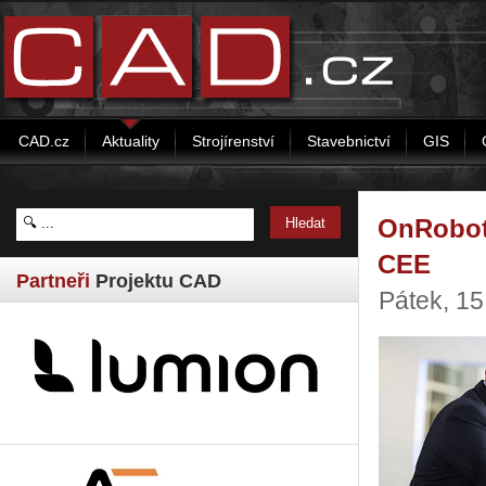
CAD.cz
Aktuality
Strojírenství
Stavebnictví
GIS
OnRobot
CEE
Partneři
Projektu CAD
Pátek, 1