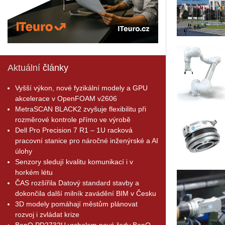
Aktuální
články
Vyšší výkon, nové fyzikální modely a GPU
akcelerace v OpenFOAM v2606
MetraSCAN BLACK2 zvyšuje flexibilitu při
rozměrové kontrole přímo ve výrobě
Dell Pro Precision 7 R1 – 1U racková
pracovní stanice pro náročné inženýrské a AI
úlohy
Senzory sledují kvalitu komunikací i v
horkém létu
ČAS rozšířila Datový standard stavby a
dokončila další milník zavádění BIM v Česku
3D modely pomáhají městům plánovat
rozvoj i zvládat krize
BenQ PD2732U vrcholem nové řady BenQ