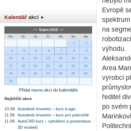
nebylo mo
Evropě se
Kalendář
akcí
spektrum 
na segmen
<<
Srpen 2026
>>
Po
Út
St
Čt
Pá
So
Ne
robotiza
1
2
výhodu.
3
4
5
6
7
8
9
Aleksande
10
11
12
13
14
15
16
17
18
19
20
21
22
23
Area Mana
24
25
26
27
28
29
30
výrobci p
31
průmyslov
Přidat novou akci do kalendáře
ředitel d
Nejbližší akce
po svém p
10.08.
Autodesk Inventor – kurz iLogic
11.08.
Autodesk Inventor – kurz pro pokročilé
Marinkovi
11.08.
AutoCAD kurz – vytváření a prezentace
Politech
3D modelů