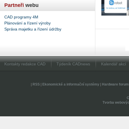
Partneři
webu
CAD programy 4M
Plánování a řízení výroby
Správa majetku a řízení údržby
Kontakty redakce CAD
Týdeník CADnews
Kalendář akcí
|
RSS
|
Ekonomické a informační systémy
|
Hardware forum
Tvorba webovýc