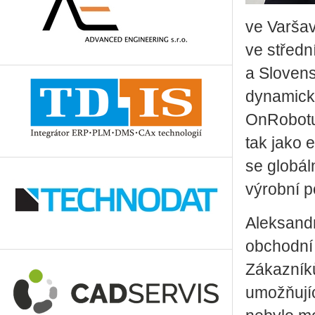
ve Varšav
ve středn
a Slovens
dynamicky
OnRobotu 
tak jako 
se globál
výrobní p
Aleksandr
obchodní 
Zákazníků
umožňujíc