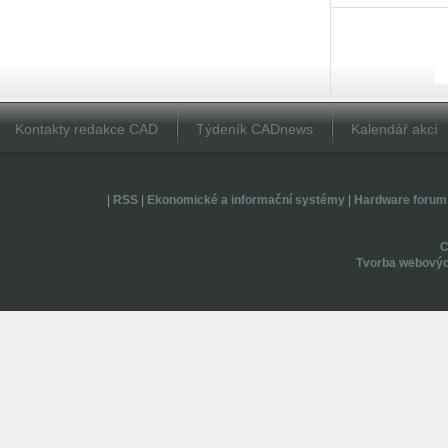
Kontakty redakce CAD
Týdeník CADnews
Kalendář akcí
|
RSS
|
Ekonomické a informační systémy
|
Hardware forum
Tvorba webovýc