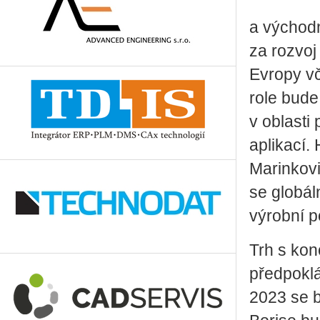
a východ
za rozvoj 
Evropy vč
role bude
v oblasti
aplikací.
Marinkovi
se globál
výrobní p
Trh s kon
předpoklá
2023 se b