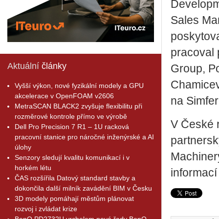
Developm
Sales Ma
poskytova
pracoval 
Aktuální
články
Group, Po
Chamicev
Vyšší výkon, nové fyzikální modely a GPU
akcelerace v OpenFOAM v2606
na Simfe
MetraSCAN BLACK2 zvyšuje flexibilitu při
rozměrové kontrole přímo ve výrobě
V České 
Dell Pro Precision 7 R1 – 1U racková
pracovní stanice pro náročné inženýrské a AI
partners
úlohy
Machinery
Senzory sledují kvalitu komunikací i v
horkém létu
informací
ČAS rozšířila Datový standard stavby a
dokončila další milník zavádění BIM v Česku
3D modely pomáhají městům plánovat
rozvoj i zvládat krize
BenQ PD2732U vrcholem nové řady BenQ