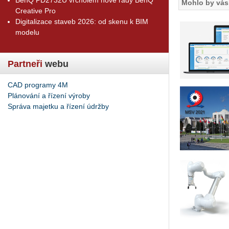
Mohlo by vás 
Creative Pro
Digitalizace staveb 2026: od skenu k BIM
modelu
Partneři
webu
CAD programy 4M
Plánování a řízení výroby
Správa majetku a řízení údržby