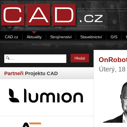
CAD.cz
Aktuality
Strojírenství
Stavebnictví
GIS
OnRobot
Úterý, 1
Partneři
Projektu CAD