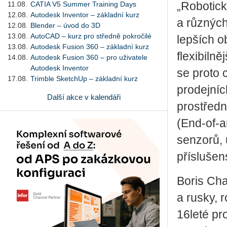
11.08.
CATIA V5 Summer Training Days
„Robotick
12.08.
Autodesk Inventor – základní kurz
a různých
12.08.
Blender – úvod do 3D
13.08.
AutoCAD – kurz pro středně pokročilé
lepších o
13.08.
Autodesk Fusion 360 – základní kurz
flexibilně
14.08.
Autodesk Fusion 360 – pro uživatele
Autodesk Inventor
se proto 
17.08.
Trimble SketchUp – základní kurz
prodejníc
Další akce v kalendáři
prostředn
(End-of-a
senzorů,
příslušen
Boris Cha
a rusky, 
16leté pr