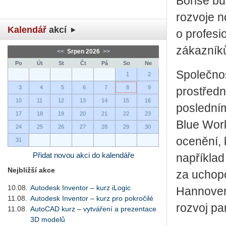
Borise bu
rozvoje n
Kalendář
akcí
o profesi
zákazník
<<
Srpen 2026
>>
Po
Út
St
Čt
Pá
So
Ne
Společnos
1
2
3
4
5
6
7
8
9
prostředn
10
11
12
13
14
15
16
posledním
17
18
19
20
21
22
23
Blue Work
24
25
26
27
28
29
30
ocenění, 
31
Přidat novou akci do kalendáře
například
Nejbližší akce
za uchopo
10.08.
Autodesk Inventor – kurz iLogic
Hannover 
11.08.
Autodesk Inventor – kurz pro pokročilé
rozvoj pa
11.08.
AutoCAD kurz – vytváření a prezentace
3D modelů