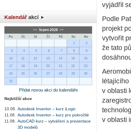
vyjádřil s
Kalendář
akcí
Podle Pat
projekt p
<<
Srpen 2026
>>
vytvořit 
Po
Út
St
Čt
Pá
So
Ne
1
2
že tato p
3
4
5
6
7
8
9
dosáhnout
10
11
12
13
14
15
16
17
18
19
20
21
22
23
Aeromobi
24
25
26
27
28
29
30
létajícíh
31
v oblasti 
Přidat novou akci do kalendáře
Nejbližší akce
zaregistr
10.08.
Autodesk Inventor – kurz iLogic
technologi
11.08.
Autodesk Inventor – kurz pro pokročilé
v oblasti
11.08.
AutoCAD kurz – vytváření a prezentace
3D modelů