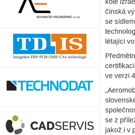
kole izra
čínská vý
se sídlem
technolog
létající 
Předmětná
certifikac
ve verzi 
„Aeromobi
slovenské
společnos
se z příle
jakož i v