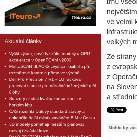
trhu všeo
největším
ve velmi 
infrastru
Aktuální
články
velkých m
Vyšší výkon, nové fyzikální modely a GPU
Ze strany
akcelerace v OpenFOAM v2606
z evropsk
MetraSCAN BLACK2 zvyšuje flexibilitu při
rozměrové kontrole přímo ve výrobě
z Operač
Dell Pro Precision 7 R1 – 1U racková
pracovní stanice pro náročné inženýrské a AI
na Sloven
úlohy
a střední
Senzory sledují kvalitu komunikací i v
horkém létu
ČAS rozšířila Datový standard stavby a
dokončila další milník zavádění BIM v Česku
3D modely pomáhají městům plánovat
Mohlo by vás 
rozvoj i zvládat krize
BenQ PD2732U vrcholem nové řady BenQ