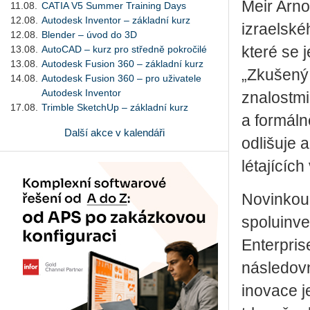
Meir Arno
11.08.
CATIA V5 Summer Training Days
12.08.
Autodesk Inventor – základní kurz
izraelské
12.08.
Blender – úvod do 3D
13.08.
AutoCAD – kurz pro středně pokročilé
které se 
13.08.
Autodesk Fusion 360 – základní kurz
„Zkušený 
14.08.
Autodesk Fusion 360 – pro uživatele
Autodesk Inventor
znalostmi
17.08.
Trimble SketchUp – základní kurz
a formáln
Další akce v kalendáři
odlišuje 
létajících
Novinkou 
spoluinve
Enterpris
následovn
inovace j