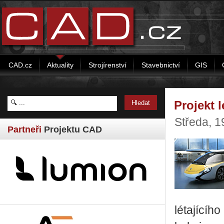
CAD.cz
Aktuality
Strojírenství
Stavebnictví
GIS
Projekt l
Středa, 
Partneři
Projektu CAD
létajícíh