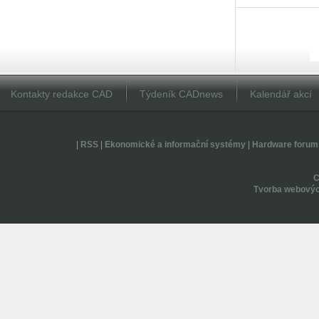
Kontakty redakce CAD
Týdeník CADnews
Kalendář akcí
|
RSS
|
Ekonomické a informační systémy
|
Hardware forum
Tvorba webovýc