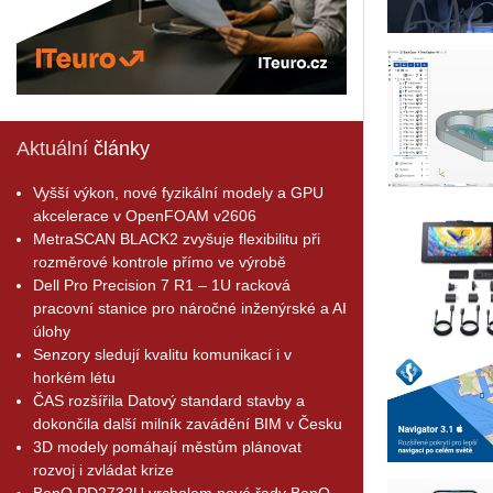
Aktuální
články
Vyšší výkon, nové fyzikální modely a GPU
akcelerace v OpenFOAM v2606
MetraSCAN BLACK2 zvyšuje flexibilitu při
rozměrové kontrole přímo ve výrobě
Dell Pro Precision 7 R1 – 1U racková
pracovní stanice pro náročné inženýrské a AI
úlohy
Senzory sledují kvalitu komunikací i v
horkém létu
ČAS rozšířila Datový standard stavby a
dokončila další milník zavádění BIM v Česku
3D modely pomáhají městům plánovat
rozvoj i zvládat krize
BenQ PD2732U vrcholem nové řady BenQ