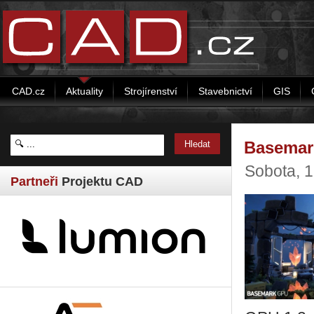
CAD.cz
Aktuality
Strojírenství
Stavebnictví
GIS
Basemark
Sobota, 1
Partneři
Projektu CAD