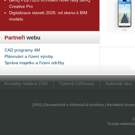
Creative Pro
Digitalizace staveb 2026: od skenu k BIM
modelu
Partneři
webu
CAD programy 4M
Plánování a řízení výroby
Správa majetku a řízení údržby
Kontakty redakce CAD
Týdeník CADnews
Kalendář akcí
|
RSS
|
Ekonomické a informační systémy
|
Hardware forum
Tvorba webovýc