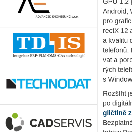
GPU 1.2 p
An­dro­id,
pro gra­fi
rectX 12 a
a kva­li­tu
te­le­fo­n
vat a po­ro
rých te­le­
s Win­dow
Roz­ší­řit
po di­gi­t
g­lič­ti­ně
Bez­plat­ná