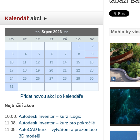
ta­bá­zi 
Kalendář
akcí
Mohlo by vás 
<<
Srpen 2026
>>
Po
Út
St
Čt
Pá
So
Ne
1
2
3
4
5
6
7
8
9
10
11
12
13
14
15
16
17
18
19
20
21
22
23
24
25
26
27
28
29
30
31
Přidat novou akci do kalendáře
Nejbližší akce
10.08.
Autodesk Inventor – kurz iLogic
11.08.
Autodesk Inventor – kurz pro pokročilé
11.08.
AutoCAD kurz – vytváření a prezentace
3D modelů