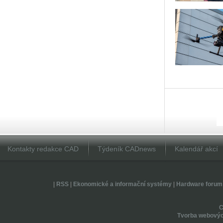
Kontakty redakce CAD
Týdeník CADnews
Kalendář akcí
|
RSS
|
Ekonomické a informační systémy
|
Hardware forum
Tvorba webovýc