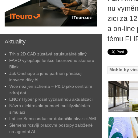
nu vy­mě­n
zi­ci za 12
a on-line 
té­mu FLI
Aktuality
Trh s 2D CAD zůstává strukturálně silný
FARO vylepšuje funkce laserového skeneru
Blink
Mohlo by vás 
Jak Onshape a jeho partneři přinášejí
inovace díky AI
Více než jen schéma – P&ID jako centrální
zdroj dat
ENCY Hyper prošel významnou aktualizací
Návrh elektrokola pomocí multifyzikálních
simulací
Lattice Semiconductor dokončila akvizici AMI
Siemens rozvíjí pracovní postupy založené
na agentní AI