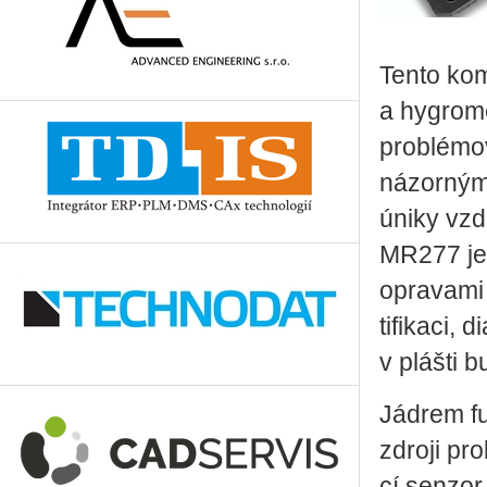
Tento kom­p
a hygro­me
pro­blé­mo­
ná­zor­ný­
úniky vzdu­
MR277 je na
opra­va­mi
ti­fi­ka­ci,
v pláš­ti b
Já­drem fu
zdro­ji pro
cí sen­zor