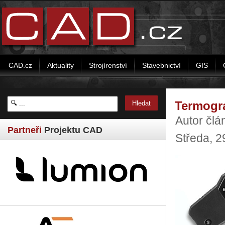
CAD.cz
Aktuality
Strojírenství
Stavebnictví
GIS
Termogr
Autor čl
Partneři
Projektu CAD
Středa, 