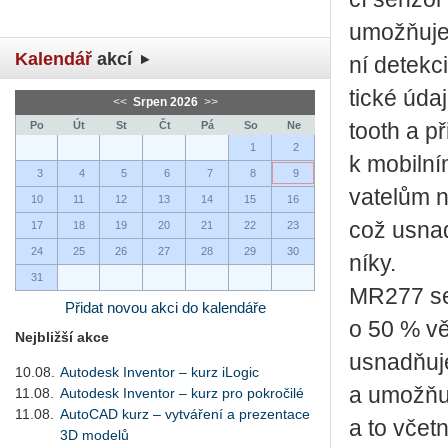
umožňuje v
Kalendář
akcí
ní de­tek­c
tic­ké údaj
<<
Srpen 2026
>>
Po
Út
St
Čt
Pá
So
Ne
to­o­th a p
1
2
k mo­bil­n
3
4
5
6
7
8
9
va­te­lům 
10
11
12
13
14
15
16
což usnadň
17
18
19
20
21
22
23
24
25
26
27
28
29
30
ní­ky.
31
MR277 se v
Přidat novou akci do kalendáře
o 50 % vět
Nejbližší akce
usnadňuje v
10.08.
Autodesk Inventor – kurz iLogic
a umožňuje
11.08.
Autodesk Inventor – kurz pro pokročilé
11.08.
AutoCAD kurz – vytváření a prezentace
a to včet­
3D modelů