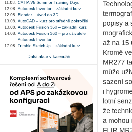
11.08.
CATIA V5 Summer Training Days
Tech­no­l
12.08.
Autodesk Inventor – základní kurz
ter­mo­gra­
12.08.
Blender – úvod do 3D
13.08.
AutoCAD – kurz pro středně pokročilé
po­pi­sy a
13.08.
Autodesk Fusion 360 – základní kurz
mo­gra­fic­
14.08.
Autodesk Fusion 360 – pro uživatele
Autodesk Inventor
až na 15 
17.08.
Trimble SketchUp – základní kurz
Kromě ve­s
Další akce v kalendáři
MR277 tak
může uži­va
sa­ze­ní so
i hygro­me­
lot­ní sen­z
že tech­ni­
a mohou ry
FLIR MR27