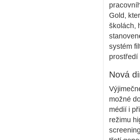
pracovní
Gold, kte
školách, 
stanovené
systém fi
prostředí
Nová d
Výjimečné
možné do
médií i p
režimu h
screening