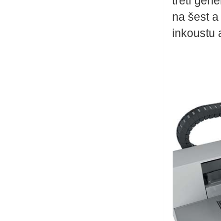
třetí gene
na šest a
inkoustu 