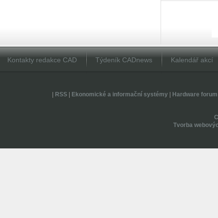
Kontakty redakce CAD
Týdeník CADnews
Kalendář akcí
|
RSS
|
Ekonomické a informační systémy
|
Hardware forum
Tvorba webovýc