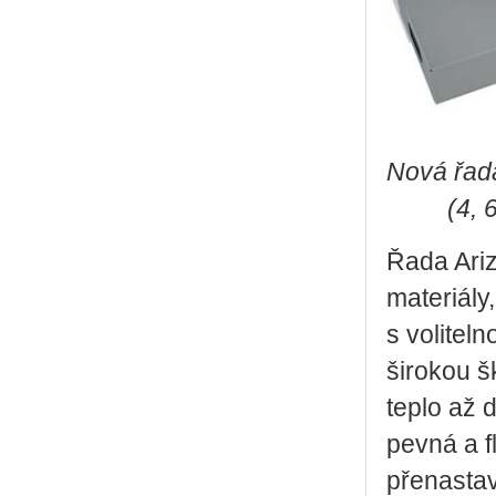
Nová řada
(4, 
Řada Ariz
materiály,
s volitel
širokou š
teplo až 
pevná a f
přenasta