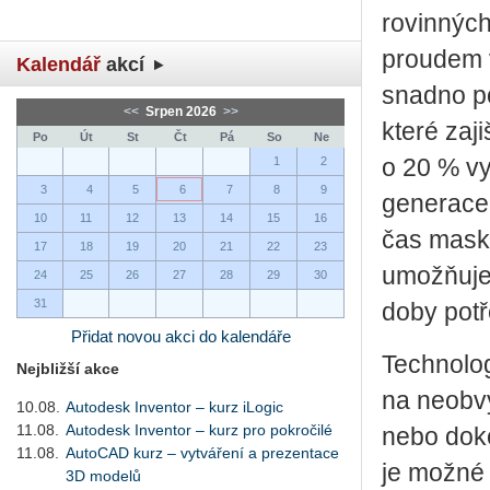
rovinných
proudem 
Kalendář
akcí
snadno po
<<
Srpen 2026
>>
které zaj
Po
Út
St
Čt
Pá
So
Ne
1
2
o 20 % vy
3
4
5
6
7
8
9
generacem
10
11
12
13
14
15
16
čas mask
17
18
19
20
21
22
23
umožňuje 
24
25
26
27
28
29
30
31
doby potř
Přidat novou akci do kalendáře
Technolog
Nejbližší akce
na neobvy
10.08.
Autodesk Inventor – kurz iLogic
11.08.
Autodesk Inventor – kurz pro pokročilé
nebo doko
11.08.
AutoCAD kurz – vytváření a prezentace
je možné 
3D modelů