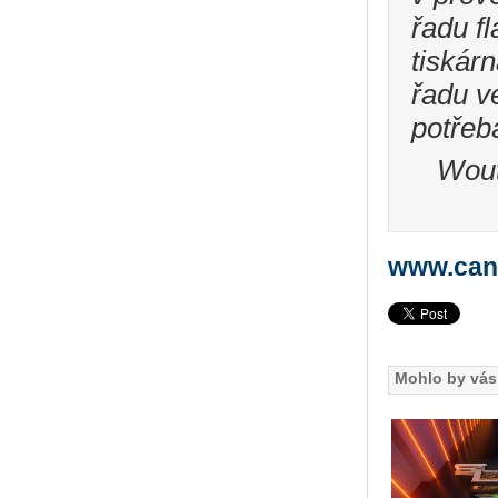
řadu f
tiskár
řadu v
potřeb
Wout
www.can
Mohlo by vás 