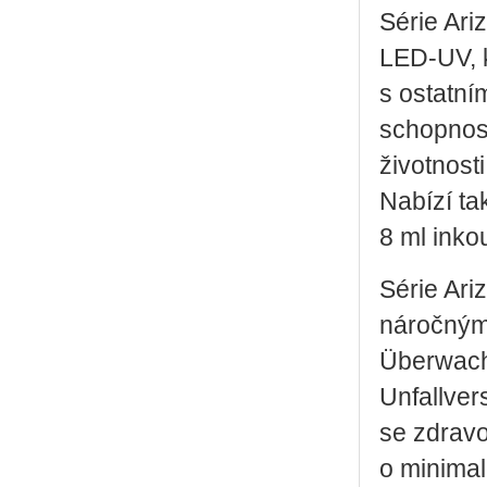
Série Ari
LED-UV, k
s ostatní
schopnost
životnosti
Nabízí ta
8 ml inko
Série Ari
náročným
Überwach
Unfallver
se zdravo
o minimal