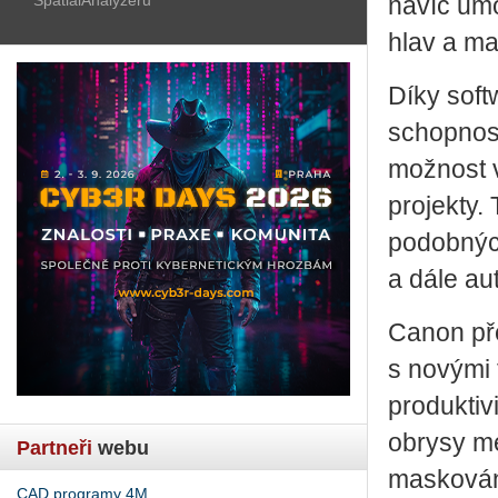
navíc umo
hlav a ma
Díky soft
schopnos
možnost v
projekty. 
podobných
a dále au
Canon pře
s novými 
produktivi
obrysy mé
Partneři
webu
maskování
CAD programy 4M