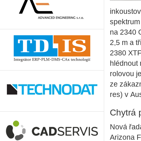
in­kous­to­
spek­trum a
na 2340 G
2,5 m a tř
2380 XTF) 
hléd­nout m
ro­lo­vou 
ze zá­kaz
res) v Aus­
Chytrá 
Nová řada
Arizona F