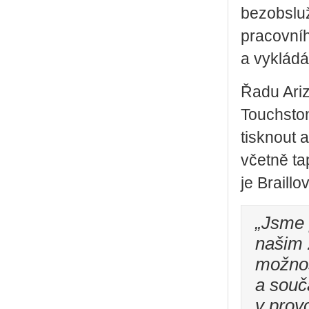
bezobslu
pracovní
a vykládá
Řadu Ari
Touchston
tisknout a
včetně ta
je Braillo
„Jsme 
našim 
možnost
a souč
v prov