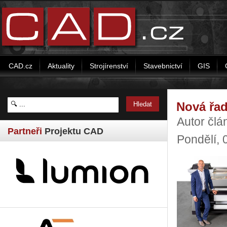
CAD.cz
Aktuality
Strojírenství
Stavebnictví
GIS
Nová řad
Autor čl
Partneři
Projektu CAD
Pondělí, 