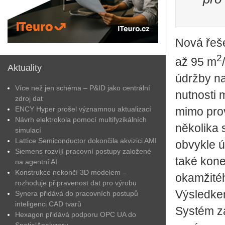
Nová řeše
2
až 95 m
Aktuality
údržby na
Více než jen schéma – P&ID jako centrální
nutnosti 
zdroj dat
ENCY Hyper prošel významnou aktualizací
mimo prov
Návrh elektrokola pomocí multifyzikálních
několika 
simulací
Lattice Semiconductor dokončila akvizici AMI
obvykle ú
Siemens rozvíjí pracovní postupy založené
také kone
na agentní AI
Konstrukce nekončí 3D modelem –
okamžité
rozhoduje připravenost dat pro výrobu
Výsledkem
Synera přidává do pracovních postupů
inteligenci CAD tvarů
Systém z
Hexagon přidává podporu OPC UA do
SpatialAnalyzeru