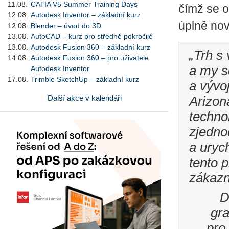
11.08.
CATIA V5 Summer Training Days
čímž se o
12.08.
Autodesk Inventor – základní kurz
úplně nov
12.08.
Blender – úvod do 3D
13.08.
AutoCAD – kurz pro středně pokročilé
13.08.
Autodesk Fusion 360 – základní kurz
„Trh s
14.08.
Autodesk Fusion 360 – pro uživatele
a my s
Autodesk Inventor
17.08.
Trimble SketchUp – základní kurz
a vývo
Další akce v kalendáři
Arizon
techno
zjedno
a uryc
tento 
zákazní
D
gra
pro