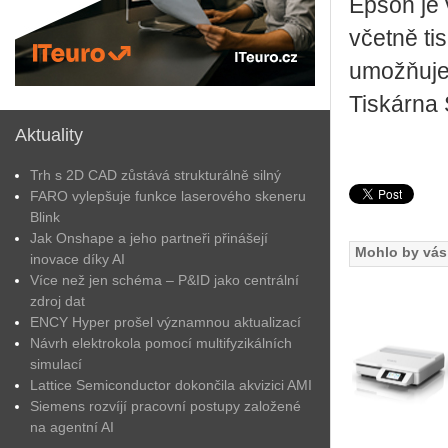
Epson je 
včet­ně tis
umožňuje za
Tis­kár­na
Aktuality
Trh s 2D CAD zůstává strukturálně silný
FARO vylepšuje funkce laserového skeneru
Blink
Jak Onshape a jeho partneři přinášejí
Mohlo by vás 
inovace díky AI
Více než jen schéma – P&ID jako centrální
zdroj dat
ENCY Hyper prošel významnou aktualizací
Návrh elektrokola pomocí multifyzikálních
simulací
Lattice Semiconductor dokončila akvizici AMI
Siemens rozvíjí pracovní postupy založené
na agentní AI