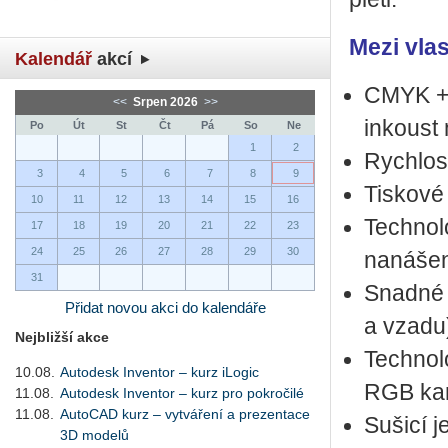
Mezi vlas
Kalendář
akcí
CMYK + or
<<
Srpen 2026
>>
in­kous
Po
Út
St
Čt
Pá
So
Ne
1
2
Rych­los
3
4
5
6
7
8
9
Tis­ko­vé
10
11
12
13
14
15
16
Tech­no­l
17
18
19
20
21
22
23
24
25
26
27
28
29
30
na­ná­še
31
Snad­né z
Přidat novou akci do kalendáře
a vzadu
Nejbližší akce
Tech­no­l
10.08.
Autodesk Inventor – kurz iLogic
RGB ka­
11.08.
Autodesk Inventor – kurz pro pokročilé
11.08.
AutoCAD kurz – vytváření a prezentace
Su­ši­cí 
3D modelů