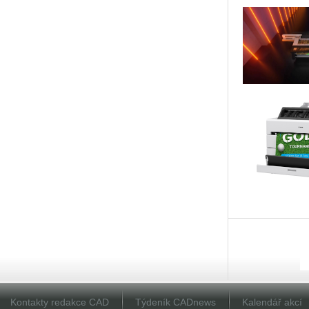
Kontakty redakce CAD
Týdeník CADnews
Kalendář akcí