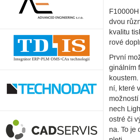
F10000H zvy
dvou růz­n
kva­li­tu t
ro­vé dopl
První mož­
gi­nál­ním
kous­tem. T
ní, které 
mož­nos­tí
nech Light
ostré či vý
na. To je o
pleti.