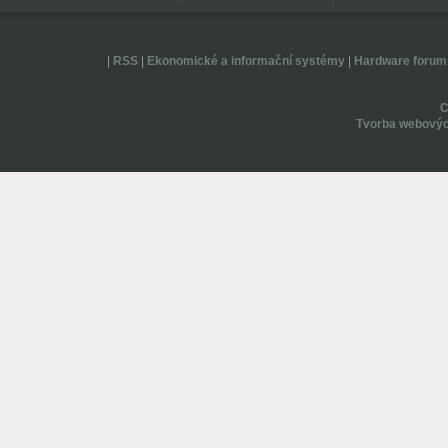
|
RSS
|
Ekonomické a informační systémy
|
Hardware forum
Tvorba webovýc