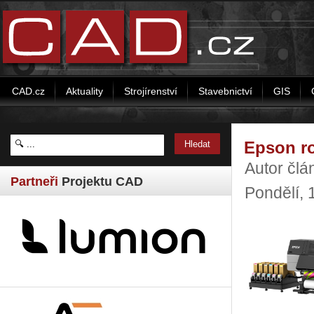
CAD.cz
Aktuality
Strojírenství
Stavebnictví
GIS
Epson ro
Autor čl
Partneři
Projektu CAD
Pondělí, 