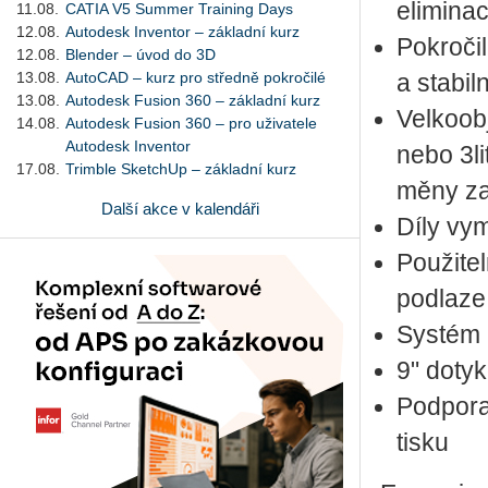
eli­mi­na
11.08.
CATIA V5 Summer Training Days
12.08.
Autodesk Inventor – základní kurz
Po­kro­či
12.08.
Blender – úvod do 3D
13.08.
AutoCAD – kurz pro středně pokročilé
a sta­bil
13.08.
Autodesk Fusion 360 – základní kurz
Vel­ko­ob­
14.08.
Autodesk Fusion 360 – pro uživatele
Autodesk Inventor
nebo 3li­
17.08.
Trimble SketchUp – základní kurz
mě­ny za
Další akce v kalendáři
Díly vy­m
Po­u­ži­t
pod­la­ze
Sys­tém p
9" do­ty­
Pod­po­ra
tisku