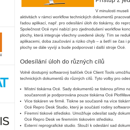
V minulosti museli
aktivitách v rámci workflow technických dokumentů pracova
řadou aplikací, např. pro odesílání úloh do tiskárny, do repr
Společnost Océ nyní nabízí pro zjednodušení workflow konco
plochy, která integruje všechny uvedené úkoly. Tím se reduku
aplikacemi, doba zaučování a riziko chyb – a šetří se čas i 
plochy se dále vyvíjí a bude podporovat i další stroje Océ.
Odesílání úloh do různých cílů
Volně dostupný softwarový balíček Océ Client Tools umožňuj
technických dokumentů do různých cílů. Tyto volby pro odesí
Místní tiskárna Océ. Sady dokumentů se tisknou přímo na
současnosti je podporována pouze tiskárna Océ PlotWav
Více tiskáren ve firmě. Tiskne se současně na více tiská
Océ Repro Desk Studio, který je součástí rodiny softwaro
Firemní tiskové středisko. Umožňuje odesílat sady dokume
Océ Repro Desk ve firemním tiskovém středisku.
Externí reprografické studio. Slouží k odeslání sad dokum