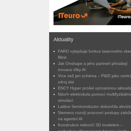
Aktuality
FARO vylepšuje funkce laserového ske
Blink
Jak Onshape a jeho partneři přinášejí
inovace díky AI
Více než jen schéma – P&ID jako centrá
zdroj dat
ENCY Hyper prošel významnou aktuali
Návrh elektrokola pomocí multifyzikální
simulací
Lattice Semiconductor dokončila akvizic
Siemens rozvíjí pracovní postupy zalo
na agentní AI
Konstrukce nekončí 3D modelem –
rozhoduje připravenost dat pro výrobu