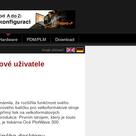
Hardware
PDM/PLM
Download
Google překladač:
ové uživatele
ámila, že rozšířila funkčnost svého
arového balíčku pro velkoformátové stroje
 přímý tisk na velkoformátových
produkce. Prvním strojem, který je touto
 je tiskárna Océ PlotWave 300.
diného desktopu