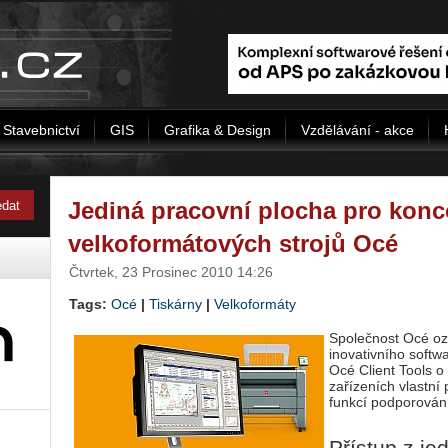
Stavebnictví
GIS
Grafika & Design
Vzdělávání - akce
Jediná pracovní plocha pro konc
velkoformátových strojů Océ
Čtvrtek, 23 Prosinec 2010 14:26
Tags:
Océ
|
Tiskárny
|
Velkoformáty
Společnost Océ ozn
inovativního softw
Océ Client Tools o
zařízeních vlastní 
funkcí podporován,
Přístup z je