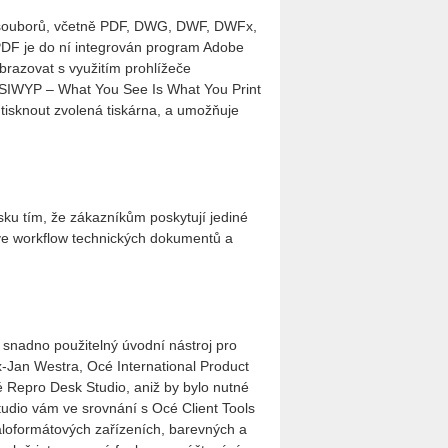
 souborů, včetně PDF, DWG, DWF, DWFx,
 PDF je do ní integrován program Adobe
brazovat s využitím prohlížeče
YSIWYP – What You See Is What You Print
e tisknout zvolená tiskárna, a umožňuje
isku tím, že zákazníkům poskytují jediné
y ve workflow technických dokumentů a
snadno použitelný úvodní nástroj pro
x-Jan Westra, Océ International Product
é Repro Desk Studio, aniž by bylo nutné
udio vám ve srovnání s Océ Client Tools
loformátových zařízeních, barevných a