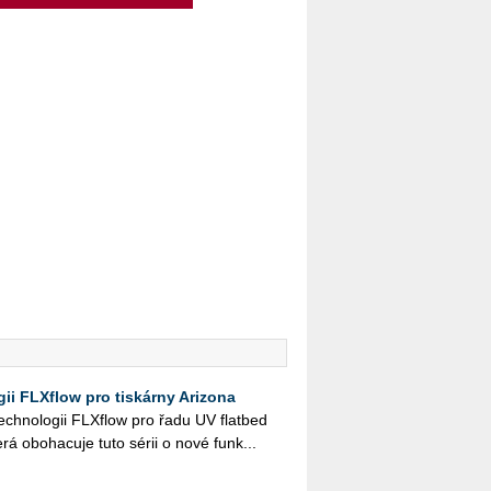
ii FLXflow pro tiskárny Arizona
ch­no­lo­gii FLX­flow pro řadu UV flat­bed
terá obo­ha­cu­je tuto sérii o nové funk...