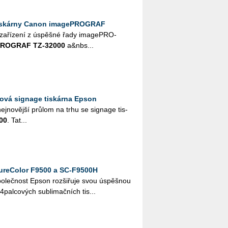
tiskárny Canon imagePROGRAF
a­ří­ze­ní z úspěš­né řady image­PRO­
PRO­GRAF TZ-32000
a&nbs...
ová signage tiskárna Epson
nej­no­věj­ší prů­lom na trhu se sig­nage tis­
00
. Tat...
ureColor F9500 a SC­‑F9500H
 spo­leč­nost Epson roz­ši­řu­je svou úspěš­nou
4­pal­co­vých sub­li­mač­ních tis...