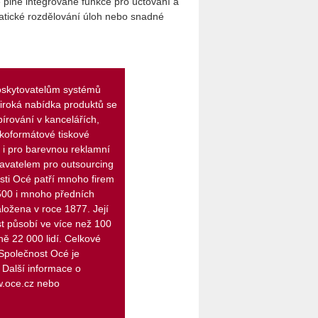
 plně integrované funkce pro účtování a
matické rozdělování úloh nebo snadné
oskytovatelům systémů
Široká nabídka produktů se
írování v kancelářích,
elkoformátové tiskové
 i pro barevnou reklamní
davatelem pro outsourcing
ti Océ patří mnoho firem
00 i mnoho předních
ložena v roce 1877. Její
st působí ve více než 100
ě 22 000 lidí. Celkové
 Společnost Océ je
Další informace o
w.oce.cz nebo