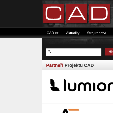
CAD.cz
Aktuality
Strojírenství
Partneři
Projektu CAD