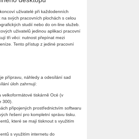
 koncoví uživatelé při každodenních
t na svých pracovních plochách s celou
ografických studií nebo do on-line služeb.
vých uživatelů jedinou aplikaci pracovní
jí tři věci: nutnost přepínat mezi
peníze. Tento přístup z jediné pracovní
e přípravu, náhledy a odesílání sad
lání úloh zahrnují:
 velkoformátové tiskárně Océ (v
e 300).
rnách připojených prostřednictvím softwaru
vých řešení pro kompletní správu tisku.
ntů, které se mají tisknout s využitím
entů s využitím internetu do