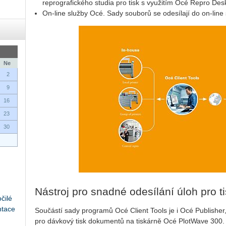
reprografického studia pro tisk s využitím Océ Repro Des
On-line služby Océ. Sady souborů se odesílají do on-line
Ne
2
9
16
23
30
Nástroj pro snadné odesílání úloh pro 
čilé
ntace
Součástí sady programů Océ Client Tools je i Océ Publisher
pro dávkový tisk dokumentů na tiskárně Océ PlotWave 300.