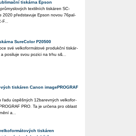
ublimační tiskárna Epson
rů­mys­lo­vých tex­til­ních tis­ká­ren SC-
2020 před­sta­vu­je Epson novou 76­pal­
C-F...
skárna SureColor P20500
e své vel­ko­for­má­to­vé pro­dukč­ní tis­kár­
po­si­lu­je svou po­zi­ci na trhu s&...
tových tiskáren Canon imagePROGRAF
řadu úspěš­ných 12ba­rev­ných vel­ko­for­
e­PRO­GRAF PRO. Ta je ur­če­na pro ob­last
umění a...
velkoformátových tiskáren