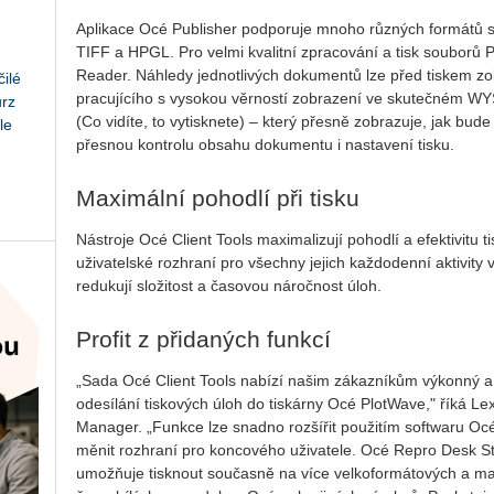
Aplikace Océ Publisher podporuje mnoho různých formátů
TIFF a HPGL. Pro velmi kvalitní zpracování a tisk souborů
Reader. Náhledy jednotlivých dokumentů lze před tiskem zo
ilé
pracujícího s vysokou věrností zobrazení ve skutečném W
urz
(Co vidíte, to vytisknete) – který přesně zobrazuje, jak bud
le
přesnou kontrolu obsahu dokumentu i nastavení tisku.
Maximální pohodlí při tisku
Nástroje Océ Client Tools maximalizují pohodlí a efektivitu t
uživatelské rozhraní pro všechny jejich každodenní aktivit
redukují složitost a časovou náročnost úloh.
Profit z přidaných funkcí
„Sada Océ Client Tools nabízí našim zákazníkům výkonný a 
odesílání tiskových úloh do tiskárny Océ PlotWave," říká Le
Manager. „Funkce lze snadno rozšířit použitím softwaru Oc
měnit rozhraní pro koncového uživatele. Océ Repro Desk St
umožňuje tisknout současně na více velkoformátových a ma