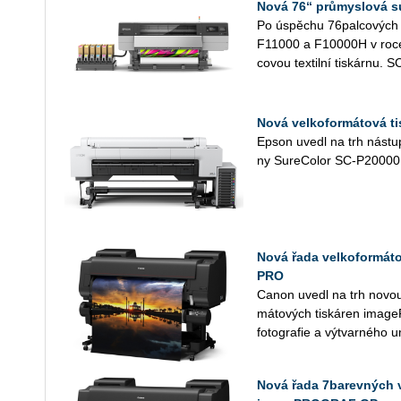
Nová 76“ průmyslová s
Po úspě­chu 76­pal­co­vých p
F11000 a F10000H v roce 
co­vou tex­til­ní tis­kár­nu. S
Nová velkoformátová ti
Epson uvedl na trh ná­stup­c
ny Su­re­Co­lor SC-P20000 a 
Nová řada velkoformá
PRO
Canon uvedl na trh novou 
má­to­vých tis­ká­ren imag
fo­to­gra­fie a vý­tvar­né­ho 
Nová řada 7barevných 