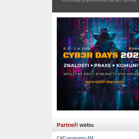
Partneři
webu
CAD programy 4M