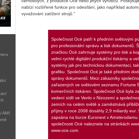
černobílých, z produkce Océ nebo jiných výrobců. Poskytuje
nabízí rozšířené funkce pro odesílání, jako například auto
vyvažování zatížení strojů."
Společnost Océ patří k předním světovým p
pro profesionální správu a tisk dokumentů. 
značkou Océ zahrnuje systémy pro tisk a kop
neru
velmi rychlé digitální produkční tiskárny a v
systémy jak pro technickou dokumentaci, tak
grafiku. Společnost Océ je také předním do
správy dokumentů. Mezi zákazníky společnos
lní
zařazených ve světovém seznamu Fortune 5
komerčních tiskáren. Společnost Océ byla za
zací
vedení sídlí ve Venlo v Nizozemí a společno
ch
zemích na celém světě a zaměstnává přibližn
příjmy v roce 2008 dosáhly 2,9 miliardy eur.
i AMI
zapsána na burze Euronext v Amsterodamu. 
žené
společnosti Océ naleznete na stránkách ww
www.oce.com.