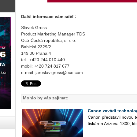
Další informace vám sdělí:
Slávek Gross
Product Marketing Manager TDS
Océ-Česká republika, s. r. o.
Babická 2329/2
149 00 Praha 4
tel.: +420 244 010 440
mobil: +420 724 817 677
e-mail: jaroslav.gross@oce.com
Mohlo by vás zajímat:
Canon zavádí technolog
Canon před­sta­vil novou te
tis­ká­ren Ari­zo­na 1300, k