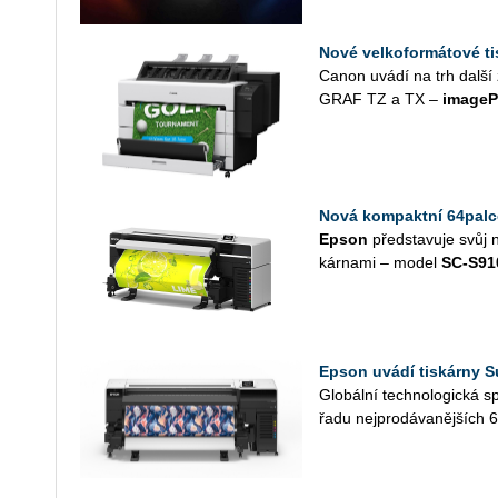
Nové velkoformátové 
Canon uvádí na trh další z
GRAF TZ a TX –
image­
Nová kompaktní 64palc
Epson
před­sta­vu­je svůj 
kár­na­mi – model
SC­‑S91
Epson uvádí tiskárny S
Glo­bál­ní tech­no­lo­gic­ká
řadu nej­pro­dá­va­něj­ších 6