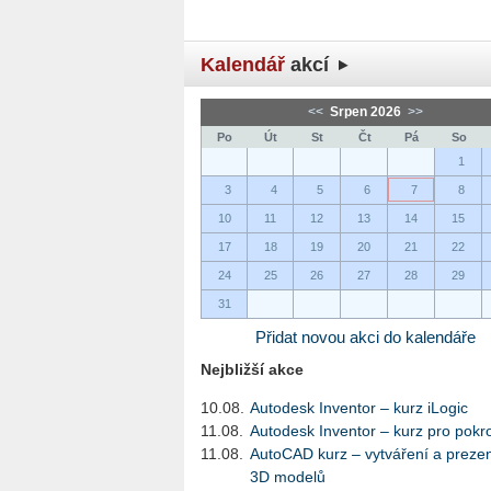
Kalendář
akcí
<<
Srpen 2026
>>
Po
Út
St
Čt
Pá
So
1
3
4
5
6
7
8
10
11
12
13
14
15
17
18
19
20
21
22
24
25
26
27
28
29
31
Přidat novou akci do kalendáře
Nejbližší akce
10.08.
Autodesk Inventor – kurz iLogic
11.08.
Autodesk Inventor – kurz pro pokro
11.08.
AutoCAD kurz – vytváření a preze
3D modelů