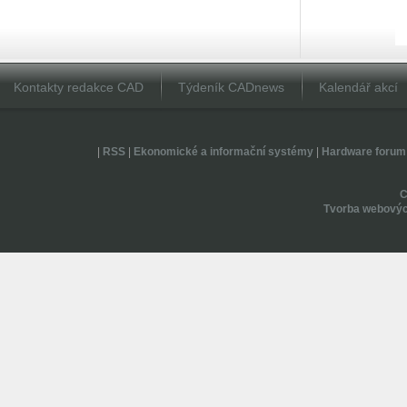
Kontakty redakce CAD
Týdeník CADnews
Kalendář akcí
|
RSS
|
Ekonomické a informační systémy
|
Hardware forum
Tvorba webovýc