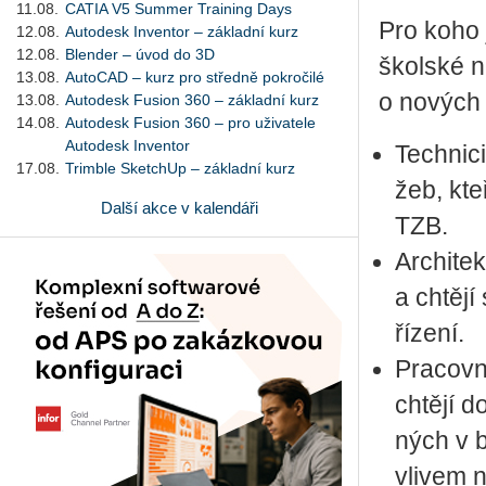
11.08.
CATIA V5 Summer Training Days
Pro koho 
12.08.
Autodesk Inventor – základní kurz
12.08.
Blender – úvod do 3D
škol­ské ne
13.08.
AutoCAD – kurz pro středně pokročilé
o no­vých 
13.08.
Autodesk Fusion 360 – základní kurz
14.08.
Autodesk Fusion 360 – pro uživatele
Autodesk Inventor
Tech­ni­ci
17.08.
Trimble SketchUp – základní kurz
žeb, kteří
Další akce v kalendáři
TZB.
Ar­chi­te
a chtě­jí 
ří­ze­ní.
Pra­cov­ní
chtě­jí d
ných v b
vli­vem na