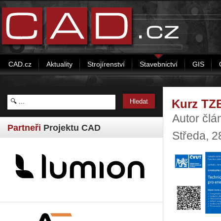
CAD.cz
Aktuality
Strojírenství
Stavebnictví
GIS
Kurz TZB
Autor čl
Partneři
Projektu CAD
Středa, 