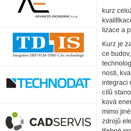
kurz ce­lo­
kva­li­fi­k
li­za­ce a 
Kurz je za­
ce budov, z
tech­no­lo­
nos­ti, kv
in­te­gra­c
cílů sta­n
ko­vá ener
mimo jiné p
zdro­jů ele
třeb­né pro