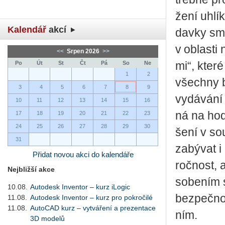
že­ní uh­lí
Kalendář
akcí
dav­ky smě
v ob­las­ti
<<
Srpen 2026
>>
Po
Út
St
Čt
Pá
So
Ne
mi“, které
1
2
všech­ny b
3
4
5
6
7
8
9
vy­dá­vá­ní
10
11
12
13
14
15
16
ná na hod­n
17
18
19
20
21
22
23
24
25
26
27
28
29
30
še­ní v so
31
za­bý­vat i
Přidat novou akci do kalendáře
roč­nost, a
Nejbližší akce
so­be­ním s
10.08.
Autodesk Inventor – kurz iLogic
bez­peč­nos
11.08.
Autodesk Inventor – kurz pro pokročilé
11.08.
AutoCAD kurz – vytváření a prezentace
ním.
3D modelů