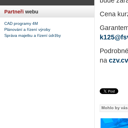
bude za­řa­
Partneři
webu
Cena kurz
CAD programy 4M
Ga­ran­tem
Plánování a řízení výroby
Správa majetku a řízení údržby
k125@​fsv
Po­drob­né 
na
czv.c
Mohlo by vás 