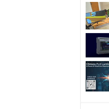
+ Bu­il­ding LOGO!