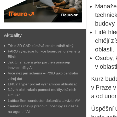
Ma­na­že­
tech­nic­
bu­do­vy 
Lidé hle­d
Aktuality
chtě­jí z
Trh s 2D CAD zůstává strukturálně silný
ob­las­ti.
FARO vylepšuje funkce laserového skeneru
Blink
Osoby, kte
Jak Onshape a jeho partneři přinášejí
v ob­las­
inovace díky AI
Více než jen schéma – P&ID jako centrální
Kurz bude 
zdroj dat
ENCY Hyper prošel významnou aktualizací
v Praze v
Návrh elektrokola pomocí multifyzikálních
simulací
a od únor
Lattice Semiconductor dokončila akvizici AMI
Siemens rozvíjí pracovní postupy založené
Úspěš­ní úč
na agentní AI