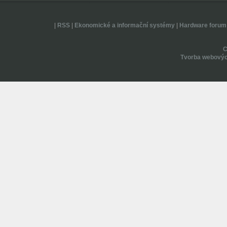
|
RSS
|
Ekonomické a informační systémy
|
Hardware forum
Tvorba webovýc