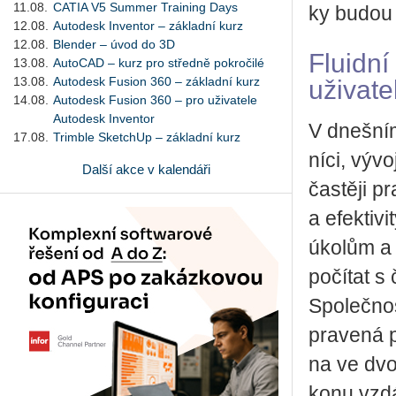
11.08.
CATIA V5 Summer Training Days
ky budou k
12.08.
Autodesk Inventor – základní kurz
12.08.
Blender – úvod do 3D
Fluid­ní
13.08.
AutoCAD – kurz pro středně pokročilé
13.08.
Autodesk Fusion 360 – základní kurz
uži­va­te
14.08.
Autodesk Fusion 360 – pro uživatele
Autodesk Inventor
V dneš­ním 
17.08.
Trimble SketchUp – základní kurz
ní­ci, vý­vo
Další akce v kalendáři
čas­tě­ji pr
a efek­ti­v
úko­lům a 
po­čí­tat s
Spo­leč­nos
pra­ve­ná
na ve dvou 
ko­nu vzdá