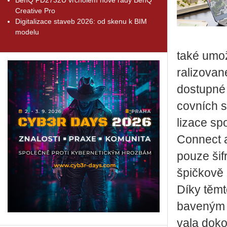
Creative Pro
Digitalizace staveb 2026: od skenu k BIM
modelu
také umožňu
ra­li­zo­va
do­stup­né 
cov­ních st
li­za­ce sp
Con­nect a
pouze šif­r
špič­ko­vě
Díky těmto
ba­ve­ným p
va­la do­k