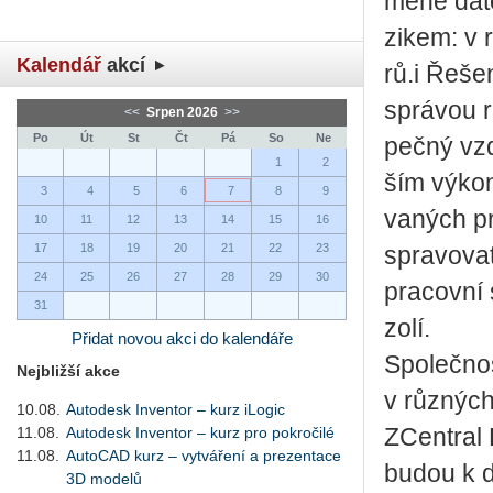
me­né da­t
zi­kem: v 
Kalendář
akcí
rů.i Ře­še­
sprá­vou r
<<
Srpen 2026
>>
Po
Út
St
Čt
Pá
So
Ne
peč­ný vzd
1
2
ším vý­ko­
3
4
5
6
7
8
9
va­ných pr
10
11
12
13
14
15
16
17
18
19
20
21
22
23
spra­vo­vat
24
25
26
27
28
29
30
pra­cov­ní
31
zo­lí.
Přidat novou akci do kalendáře
Spo­leč­no
Nejbližší akce
v růz­ných
10.08.
Autodesk Inventor – kurz iLogic
11.08.
Autodesk Inventor – kurz pro pokročilé
ZCen­t­ral
11.08.
AutoCAD kurz – vytváření a prezentace
budou k dis
3D modelů