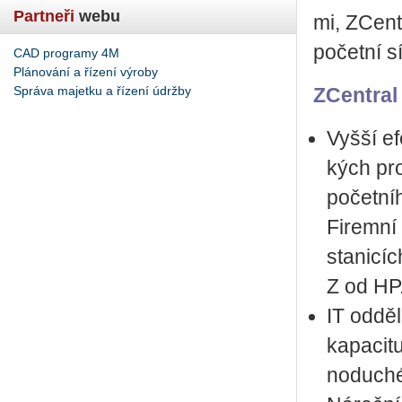
Partneři
webu
mi, ZCen­t­
po­čet­ní sí
CAD programy 4M
Plánování a řízení výroby
Správa majetku a řízení údržby
ZCen­t­ral 
Vyšší efek
kých pro­
po­čet­ní
Fi­rem­ní
sta­ni­cí
Z od HP
IT od­dě­
ka­pa­ci­t
no­du­ché