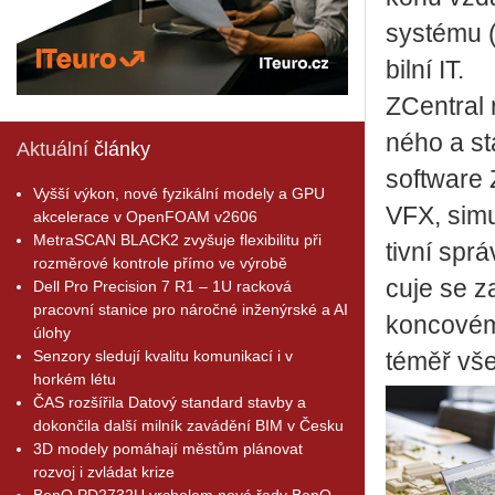
sys­té­mu 
bil­ní IT.
ZCen­t­ral 
né­ho a sta
Aktuální
články
soft­ware 
Vyšší výkon, nové fyzikální modely a GPU
VFX, si­mu
akcelerace v OpenFOAM v2606
MetraSCAN BLACK2 zvyšuje flexibilitu při
tiv­ní sprá
rozměrové kontrole přímo ve výrobě
cu­je se z
Dell Pro Precision 7 R1 – 1U racková
pracovní stanice pro náročné inženýrské a AI
kon­co­vé­mu
úlohy
Senzory sledují kvalitu komunikací i v
téměř všec
horkém létu
ČAS rozšířila Datový standard stavby a
dokončila další milník zavádění BIM v Česku
3D modely pomáhají městům plánovat
rozvoj i zvládat krize
BenQ PD2732U vrcholem nové řady BenQ