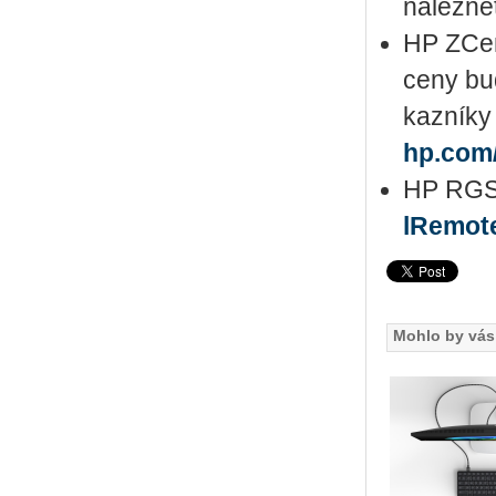
na­lez­ne
HP ZCen­
ceny bud
kaz­ní­ky
hp.​com
HP RGS je
lRem​ot
Mohlo by vás 