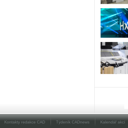
Kontakty redakce CAD
Týdeník CADnews
Kalendář akcí