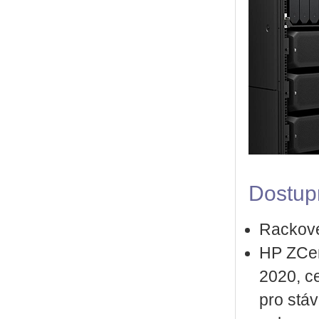
Do­stup­
Rac­ko­vé
HP ZCen­
2020, ce
pro stá­va