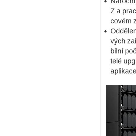
Ná­roč­ní
Z a pra­c
co­vém za
Od­dě­le­
vých za­ř
bil­ní po
te­lé up­
apli­ka­ce