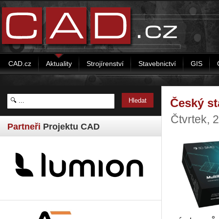
CAD.cz
Aktuality
Strojírenství
Stavebnictví
GIS
Český st
Čtvrtek, 
Partneři
Projektu CAD