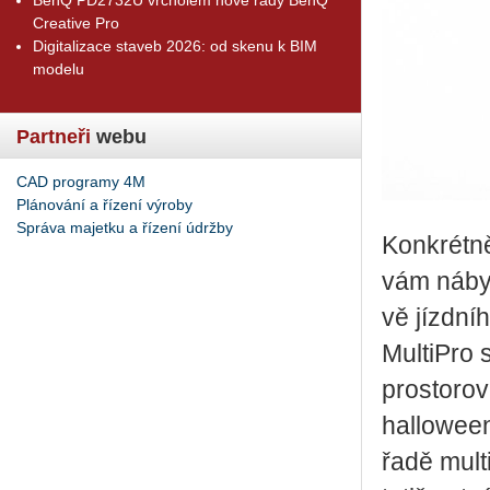
Creative Pro
Digitalizace staveb 2026: od skenu k BIM
modelu
Partneři
webu
CAD programy 4M
Plánování a řízení výroby
Správa majetku a řízení údržby
Kon­krét­n
vám ná­byt­
vě jízd­ní­
Mul­ti­Pro 
pro­sto­ro­
halloween­
řadě mul­ti