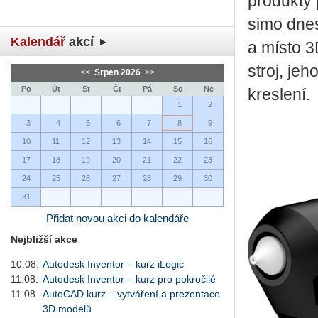
pro­duk­ty
si­mo dnes 
Kalendář
akcí
a místo 3D
stroj, jeho
<<
Srpen 2026
>>
Po
Út
St
Čt
Pá
So
Ne
kres­le­ní.
1
2
3
4
5
6
7
8
9
10
11
12
13
14
15
16
17
18
19
20
21
22
23
24
25
26
27
28
29
30
31
Přidat novou akci do kalendáře
Nejbližší akce
10.08.
Autodesk Inventor – kurz iLogic
11.08.
Autodesk Inventor – kurz pro pokročilé
11.08.
AutoCAD kurz – vytváření a prezentace
3D modelů