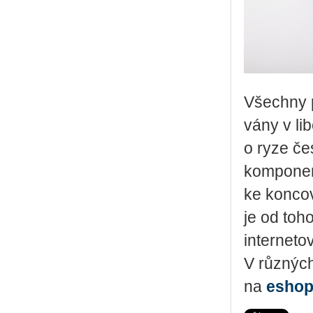
Všech­ny p
vá­ny v li
o ryze čes
kom­po­nen
ke kon­co­
je od to­h
in­ter­ne­t
V růz­ných 
na
eshop