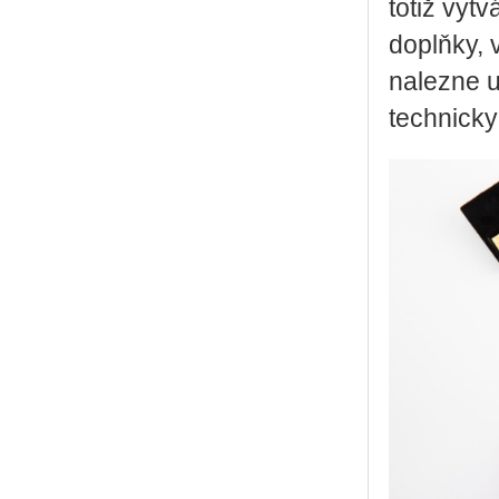
totiž vy­tvá
doplňky, v
na­lez­ne u
tech­nic­ky