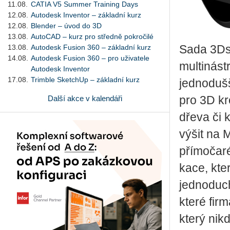
11.08.
CATIA V5 Summer Training Days
12.08.
Autodesk Inventor – základní kurz
12.08.
Blender – úvod do 3D
13.08.
AutoCAD – kurz pro středně pokročilé
13.08.
Autodesk Fusion 360 – základní kurz
Sada 3D­si
14.08.
Autodesk Fusion 360 – pro uživatele
mul­ti­ná­
Autodesk Inventor
17.08.
Trimble SketchUp – základní kurz
jed­no­duš­
Další akce v kalendáři
pro 3D kre
dřeva či ků
vý­šit na M
pří­mo­ča­r
ka­ce, která
jed­no­du­
které firm
který nikd