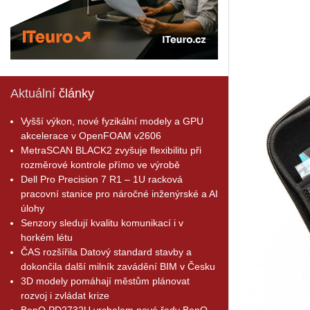
Aktuální
články
Vyšší výkon, nové fyzikální modely a GPU
akcelerace v OpenFOAM v2606
MetraSCAN BLACK2 zvyšuje flexibilitu při
rozměrové kontrole přímo ve výrobě
Dell Pro Precision 7 R1 – 1U racková
pracovní stanice pro náročné inženýrské a AI
úlohy
Senzory sledují kvalitu komunikací i v
horkém létu
ČAS rozšířila Datový standard stavby a
dokončila další milník zavádění BIM v Česku
3D modely pomáhají městům plánovat
rozvoj i zvládat krize
BenQ PD2732U vrcholem nové řady BenQ