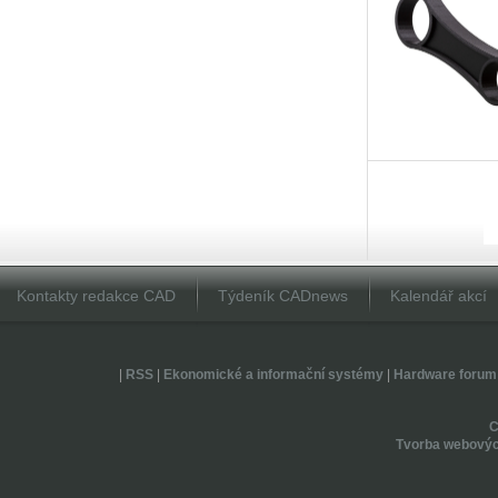
Kontakty redakce CAD
Týdeník CADnews
Kalendář akcí
|
RSS
|
Ekonomické a informační systémy
|
Hardware forum
Tvorba webovýc