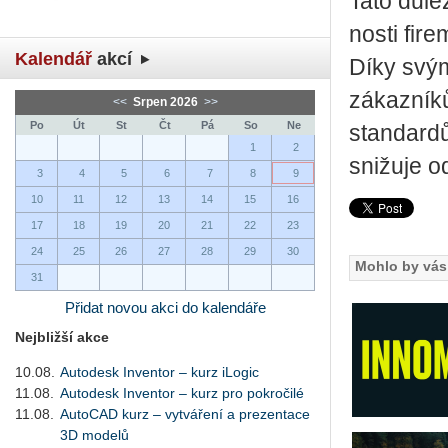
Tato dů­le
nos­ti fir
Kalendář
akcí
Díky svým 
zá­kaz­ní­k
<<
Srpen 2026
>>
Po
Út
St
Čt
Pá
So
Ne
stan­dar­d
1
2
sni­žu­je 
3
4
5
6
7
8
9
10
11
12
13
14
15
16
17
18
19
20
21
22
23
24
25
26
27
28
29
30
Mohlo by vás 
31
Přidat novou akci do kalendáře
Nejbližší akce
10.08.
Autodesk Inventor – kurz iLogic
11.08.
Autodesk Inventor – kurz pro pokročilé
11.08.
AutoCAD kurz – vytváření a prezentace
3D modelů