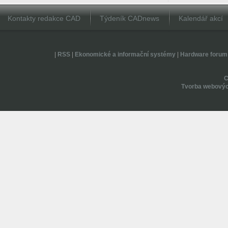
Kontakty redakce CAD
Týdeník CADnews
Kalendář akcí
|
RSS
|
Ekonomické a informační systémy
|
Hardware forum
Tvorba webovýc