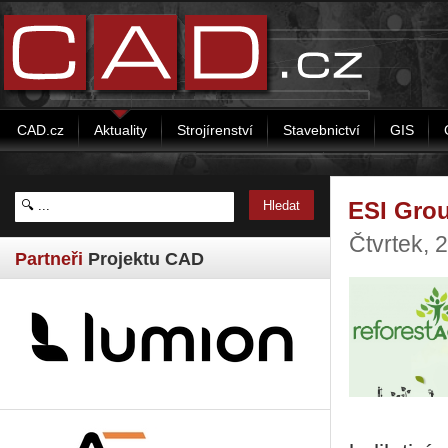
CAD.cz
Aktuality
Strojírenství
Stavebnictví
GIS
ESI Grou
Čtvrtek, 
Partneři
Projektu CAD