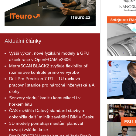
Aktuální
články
Vyšší výkon, nové fyzikální modely a GPU
akcelerace v OpenFOAM v2606
MetraSCAN BLACK2 zvyšuje flexibilitu při
rozměrové kontrole přímo ve výrobě
Dell Pro Precision 7 R1 – 1U racková
pracovní stanice pro náročné inženýrské a AI
úlohy
Senzory sledují kvalitu komunikací i v
horkém létu
ČAS rozšířila Datový standard stavby a
dokončila další milník zavádění BIM v Česku
3D modely pomáhají městům plánovat
rozvoj i zvládat krize
BenQ PD2732U vrcholem nové řady BenQ