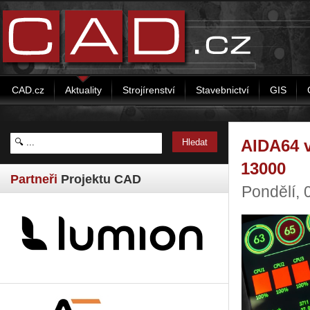
CAD.cz
Aktuality
Strojírenství
Stavebnictví
GIS
AIDA64 v
13000
Partneři
Projektu CAD
Pondělí, 