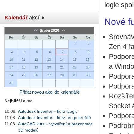
lo­gie spo­
Kalendář
akcí
Nové fun
<<
Srpen 2026
>>
Srov­ná­v
Po
Út
St
Čt
Pá
So
Ne
1
2
Zen 4 ř
3
4
5
6
7
8
9
Pod­po­ra
10
11
12
13
14
15
16
a Win­d
17
18
19
20
21
22
23
Pod­po­r
24
25
26
27
28
29
30
31
Pod­po­r
Přidat novou akci do kalendáře
Roz­ší­ř
Nejbližší akce
Socket 
10.08.
Autodesk Inventor – kurz iLogic
Pod­po­r
11.08.
Autodesk Inventor – kurz pro pokročilé
11.08.
AutoCAD kurz – vytváření a prezentace
Po­drob­
3D modelů