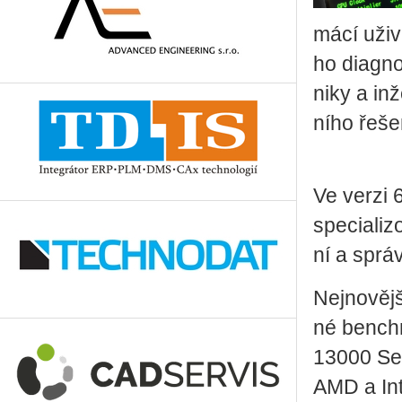
má­cí uži­v
ho di­a­gno
ni­ky a in
ní­ho ře­š
Ve verzi 6
spe­ci­a­li
ní a sprá­v
Nej­no­věj­š
né ben­ch
13000 Se­ri
AMD a Inte