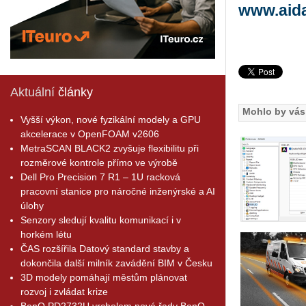
www.aid
Aktuální
články
Mohlo by vás 
Vyšší výkon, nové fyzikální modely a GPU
akcelerace v OpenFOAM v2606
MetraSCAN BLACK2 zvyšuje flexibilitu při
rozměrové kontrole přímo ve výrobě
Dell Pro Precision 7 R1 – 1U racková
pracovní stanice pro náročné inženýrské a AI
úlohy
Senzory sledují kvalitu komunikací i v
horkém létu
ČAS rozšířila Datový standard stavby a
dokončila další milník zavádění BIM v Česku
3D modely pomáhají městům plánovat
rozvoj i zvládat krize
BenQ PD2732U vrcholem nové řady BenQ