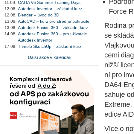
Po­drob­
11.08.
CATIA V5 Summer Training Days
12.08.
Autodesk Inventor – základní kurz
For­ce 
12.08.
Blender – úvod do 3D
13.08.
AutoCAD – kurz pro středně pokročilé
Ro­di­na p
13.08.
Autodesk Fusion 360 – základní kurz
14.08.
Autodesk Fusion 360 – pro uživatele
se sklá­dá
Autodesk Inventor
Vlaj­ko­vou
17.08.
Trimble SketchUp – základní kurz
ce­mi di­a­
Další akce v kalendáři
nižší li­cen
ní pro in­v
DA­64 En­gi
sa­hu­je od
Ex­tre­me,
edice AI­DA
Více o no­