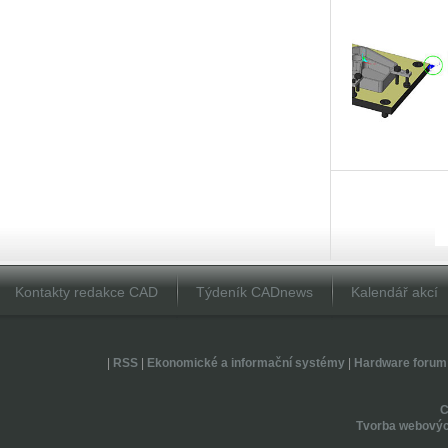
Kontakty redakce CAD
Týdeník CADnews
Kalendář akcí
|
RSS
|
Ekonomické a informační systémy
|
Hardware forum
Tvorba webovýc