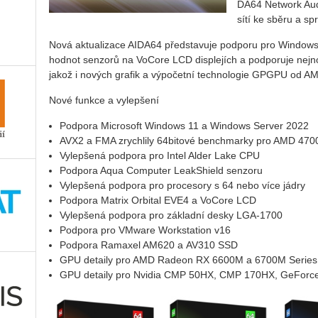
DA­64 Ne­twork Aud
sítí ke sběru a sprá­
Nová ak­tu­a­li­za­ce AI­DA­64 před­sta­vu­je pod­po­ru pro Win­do
hod­not sen­zo­rů na Vo­Co­re LCD dis­ple­jích a pod­po­ru­je nej­no
jakož i no­vých gra­fik a vý­po­čet­ní tech­no­lo­gie GPGPU od A
Nové funkce a vylepšení
Podpora Microsoft Windows 11 a Windows Server 2022
AVX2 a FMA zrychlily 64bitové benchmarky pro AMD 470
Vylepšená podpora pro Intel Alder Lake CPU
Podpora Aqua Computer LeakShield senzoru
Vylepšená podpora pro procesory s 64 nebo více jádry
Podpora Matrix Orbital EVE4 a VoCore LCD
Vylepšená podpora pro základní desky LGA-1700
Podpora pro VMware Workstation v16
Podpora Ramaxel AM620 a AV310 SSD
GPU detaily pro AMD Radeon RX 6600M a 6700M Series
GPU detaily pro Nvidia CMP 50HX, CMP 170HX, GeForc