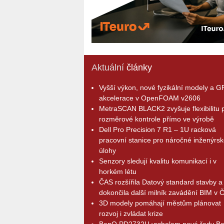
Aktuální
články
Vyšší výkon, nové fyzikální modely a 
akcelerace v OpenFOAM v2606
MetraSCAN BLACK2 zvyšuje flexibilitu p
rozměrové kontrole přímo ve výrobě
Dell Pro Precision 7 R1 – 1U racková
pracovní stanice pro náročné inženýrsk
úlohy
Senzory sledují kvalitu komunikací i v
horkém létu
ČAS rozšířila Datový standard stavby a
dokončila další milník zavádění BIM v 
3D modely pomáhají městům plánovat
rozvoj i zvládat krize
BenQ PD2732U vrcholem nové řady B