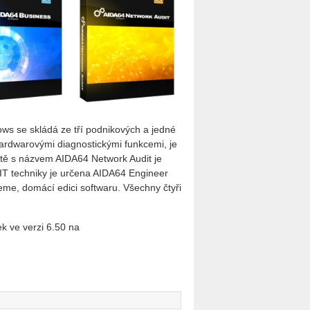
dows se sklá­dá ze tří pod­ni­ko­vých a jedné
d­wa­ro­vý­mi di­a­gnos­tic­ký­mi funk­ce­mi, je
i sítě s ná­zvem AI­DA­64 Ne­twork Audit je
a IT tech­ni­ky je ur­če­na AI­DA­64 En­gi­neer
tre­me, do­má­cí edici soft­wa­ru. Všech­ny čtyři
ek ve verzi 6.50 na