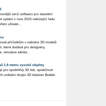
1
novější verzí softwaru pro stavební
hé vydání v roce 2016 nabízející řadu
řání uživate...
gnu
ovali přírůstkům v nabídce 3D modelů
fií, které dodává pro designéry,
ce, simulace a&nbs...
až 1,9 metru vysoké objekty
í pro spolehlivý 3D tisk, společnost
h unikátní dvojici 3D tiskáren Builder