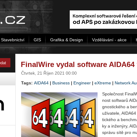
Stavebnictví
GIS
Grafika & Design
Vzdělávání - akce
FinalWire vydal software AIDA64 
Čtvrtek, 21 Říjen 2021 00:00
Tags:
AIDA64
|
Business
|
Engineer
|
eXtreme
|
Network Au
Spo­leč­nost Fi­na­l
nost soft­wa­rů AI­D
gnos­tic­ké­ho a ben
uži­va­te­le, AI­DA­64
tic­ké­ho a ben­chmar
ky a in­že­ný­ry, AI
sprá­vu sítě pro ma