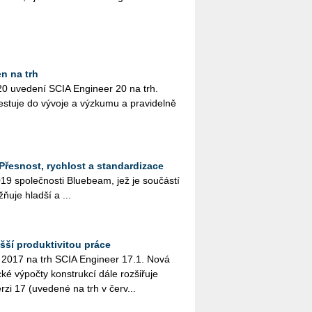
en na trh
20 uve­de­ní SCIA En­gi­neer 20 na trh.
­tu­je do vý­vo­je a vý­zku­mu a pra­vi­del­ně
řesnost, rychlost a standardizace
9 spo­leč­nos­ti Blu­e­be­am, jež je sou­čás­tí
u­je hlad­ší a ...
šší produktivitou práce
 2017 na trh SCIA Engineer 17.1. Nová
ké výpočty konstrukcí dále rozšiřuje
zi 17 (uvedené na trh v červ...