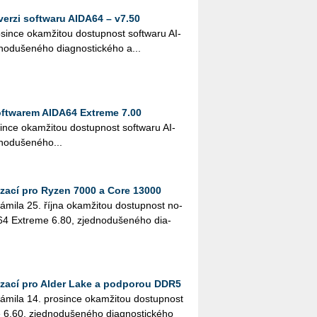
 verzi softwaru AIDA64 – v7.50
­sin­ce oka­mži­tou do­stup­nost soft­wa­ru AI­
­du­še­né­ho di­a­gnos­tic­ké­ho a...
softwarem AIDA64 Extreme 7.00
sin­ce oka­mži­tou do­stup­nost soft­wa­ru AI­
o­du­še­né­ho...
izací pro Ryzen 7000 a Core 13000
ná­mi­la 25. října oka­mži­tou do­stup­nost no­
64 Ex­tre­me 6.80, zjed­no­du­še­né­ho di­a­
izací pro Alder Lake a podporou DDR5
á­mi­la 14. pro­sin­ce oka­mži­tou do­stup­nost
 6.60, zjed­no­du­še­né­ho di­a­gnos­tic­ké­ho