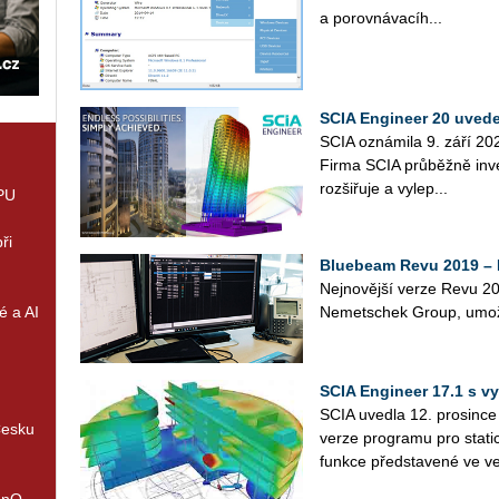
a po­rov­ná­va­cí­h...
SCIA En­gi­neer 20 uved
SCIA ozná­mi­la 9. září 20
Firma SCIA prů­běž­ně in­ves
roz­ši­řu­je a vy­lep...
GPU
ři
Bluebeam Revu 2019 – P
Nej­no­věj­ší verze Revu 201
é a AI
Ne­met­s­chek Group, umo­ž­ň
SCIA Engineer 17.1 s vy
SCIA uvedla 12. prosince
Česku
verze programu pro static
funkce představené ve ver
enQ