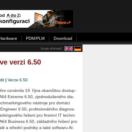
Hardware
PDM/PLM
Download
Google překladač:
ve verzi 6.50
dit
|
Verze 6.50
Wi­re ozná­mi­la 19. října oka­mži­tou do­stup­
A­64 Ex­tre­me 6.50, zjed­no­du­še­né­ho di­a­
­chmar­kin­go­vé­ho ná­stro­je pro do­má­cí
 En­gi­neer 6.50, pro­fe­si­o­nál­ní­ho di­a­gnos­
­kin­go­vé­ho ře­še­ní pro fi­rem­ní IT tech­ni­
­DA­64 Busi­ness 6.50, zá­klad­ní­ho ře­še­ní pro
lé a střed­ní pod­ni­ky a také soft­wa­ru AI­