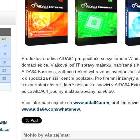
Ne
2
9
Pro­duk­to­vá ro­di­na AI­DA­64 pro po­čí­ta­če se sys­té­mem Win­
16
do­má­cí edice. Vlaj­ko­vá loď IT sprá­vy ma­jet­ku, na­bí­ze­ná s har
23
AI­DA­64 Busi­ness, za­tím­co ře­še­ní vy­hra­ze­né in­ven­ta­ri­za­c
k dis­po­zi­ci za nižší li­cenč­ní po­pla­tek. Pro fi­rem­ní in­že­ný­ry 
30
s ex­pert­ní­mi ná­stro­ji, které nejsou k dis­po­zi­ci v AI­DA­64 Ex­
edice AI­DA­64 jsou nyní ak­tu­a­li­zo­vá­ny na v6.50.
Více informací najdete na
www.aida64.com
, přehled novin
www.aida64.com/whatsnew
.
čilé
ntace
Mohlo by vás zajímat: