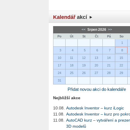
Kalendář
akcí
<<
Srpen 2026
>>
Po
Út
St
Čt
Pá
So
1
3
4
5
6
7
8
10
11
12
13
14
15
17
18
19
20
21
22
24
25
26
27
28
29
31
Přidat novou akci do kalendáře
Nejbližší akce
10.08.
Autodesk Inventor – kurz iLogic
11.08.
Autodesk Inventor – kurz pro pokro
11.08.
AutoCAD kurz – vytváření a preze
3D modelů