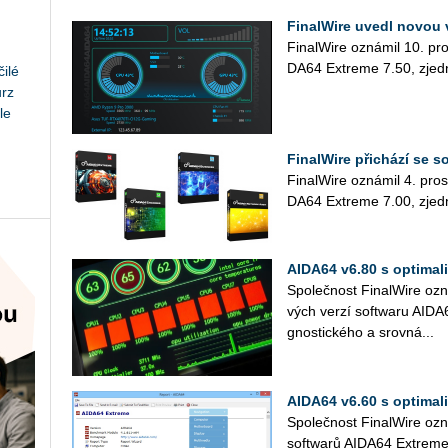
Fi­nal­Wi­re uvedl novou
Fi­nal­Wi­re ozná­mil 10. pro
DA­64 Ex­tre­me 7.50, zjed­no
ilé
urz
le
FinalWire přichází se 
Fi­na­lWi­re ozná­mil 4. pro­
DA­64 Ex­tre­me 7.00, zjed­n
AIDA64 v6.80 s optimal
Spo­leč­nost Fi­na­lWi­re oz
vých verzí soft­wa­ru AI­DA­
gnos­tic­ké­ho a srov­ná­...
AIDA64 v6.60 s optimal
Spo­leč­nost Fi­na­lWi­re ozn
soft­wa­rů AI­DA­64 Ex­tre­me