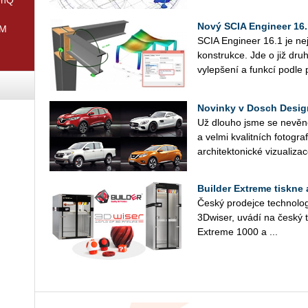
Nový SCIA Engineer 16.
IM
SCIA Engineer 16.1 je nej
konstrukce. Jde o již dru
vylepšení a funkcí podle p
Novinky v Dosch Desi
Už dlouho jsme se nevěn
a velmi kvalitních fotogra
architektonické vizualiza
Builder Extreme tiskne 
Český prodejce technologi
3Dwiser, uvádí na český tr
Extreme 1000 a ...