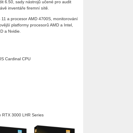
it 6.50, sady ná­stro­jů učené pro audit
vě in­ven­tá­ře fi­rem­ní sítě.
ws 11 a pro­ce­sor AMD 4700S, mo­ni­to­ro­vá­ní
­věj­ší plat­for­my pro­ce­so­rů AMD a Intel,
MD a Nvi­die.
0S Cardinal CPU
e RTX 3000 LHR Series