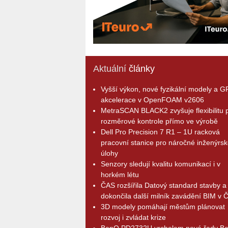
Aktuální
články
Vyšší výkon, nové fyzikální modely a 
akcelerace v OpenFOAM v2606
MetraSCAN BLACK2 zvyšuje flexibilitu p
rozměrové kontrole přímo ve výrobě
Dell Pro Precision 7 R1 – 1U racková
pracovní stanice pro náročné inženýrsk
úlohy
Senzory sledují kvalitu komunikací i v
horkém létu
ČAS rozšířila Datový standard stavby a
dokončila další milník zavádění BIM v 
3D modely pomáhají městům plánovat
rozvoj i zvládat krize
BenQ PD2732U vrcholem nové řady B