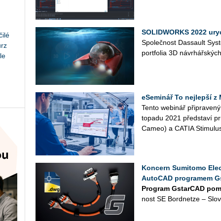
SOLIDWORKS 2022 uryc
ilé
Spo­leč­nost Dassault Systè
urz
port­fo­lia 3D ná­vr­hář­ských
le
eSeminář To nejlepší z
Tento webi­nář při­pra­ve­ný
to­pa­du 2021 před­sta­ví
Cameo) a CATIA Sti­mu­lus 
Koncern Sumitomo Elect
AutoCAD programem G
Program GstarCAD pom
nost SE Bord­ne­t­ze – Slo­va