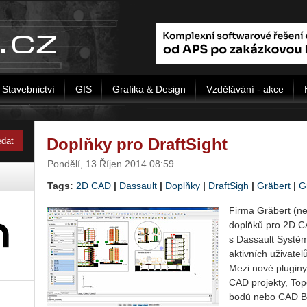
Stavebnictví
GIS
Grafika & Design
Vzdělávání - akce
Doplňky pro DraftSight
Pondělí, 13 Říjen 2014 08:59
Tags:
2D CAD
|
Dassault
|
Doplňky
|
DraftSigh
|
Gräbert
|
G
Firma Gräbert (ne
doplňků pro 2D CA
s Dassault Systèm
aktivních uživate
Mezi nové pluginy 
CAD projekty, Top
bodů nebo CAD Bl