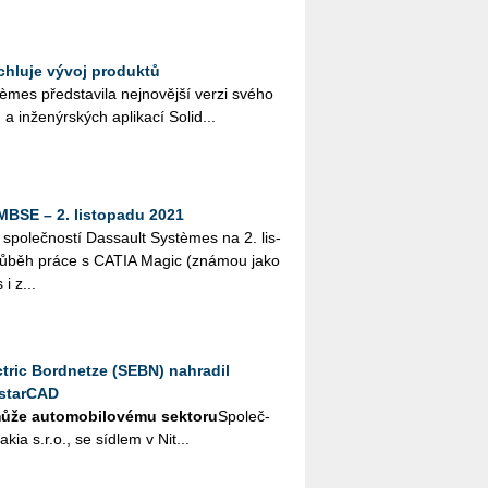
hluje vývoj produktů
mes před­sta­vi­la nej­no­věj­ší verzi svého
 a in­že­nýr­ských apli­ka­cí So­lid...
 MBSE – 2. listopadu 2021
 spo­leč­nos­tí Das­sault Sys­tè­mes na 2. lis­
 prů­běh práce s CATIA Magic (zná­mou jako
i z...
ric Bordnetze (SEBN) nahradil
starCAD
ůže automobilovému sektoru
Spo­leč­
­kia s.r.o., se síd­lem v Nit...