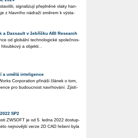
viš­ti, sig­na­li­zu­jí pře­pl­ně­né vlaky han­
je z hlav­ní­ho ná­dra­ží smě­rem k vý­sta­
 a Dassault v žebříčku ABI Research
ce od glo­bál­ní tech­no­lo­gic­ké spo­leč­nos­
hloub­ko­vý a ob­jek­ti...
 a umělá inteligence
Works Cor­po­rati­on při­ná­ší člá­nek o tom,
en­ce pro bu­douc­nost na­vr­ho­vá­ní. Zjis­tí­
2022 SP2
os­ti ZW­SOFT je od 5. ledna 2022 do­stup­
 nej­no­věj­ší verze 2D CAD ře­še­ní byla