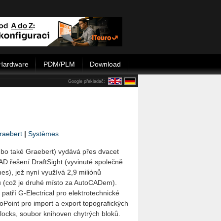
Hardware
PDM/PLM
Download
Google překladač:
raebert
|
Systèmes
bo také Graebert) vydává přes dvacet
D řešení DraftSight (vyvinuté společně
es), jež nyní využívá 2,9 miliónů
lů (což je druhé místo za AutoCADem).
patří G-Electrical pro elektrotechnické
oPoint pro import a export topografických
ocks, soubor knihoven chytrých bloků.