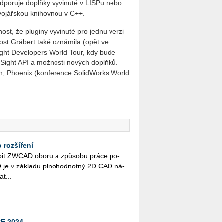
odporuje doplňky vyvinuté v LISPu nebo
ývojářskou knihovnou v C++.
st, že pluginy vyvinuté pro jednu verzi
ost Gräbert také oznámila (opět ve
ight Developers World Tour, kdy bude
Sight API a možnosti nových doplňků.
ton, Phoenix (konference SolidWorks World
 rozšíření
­bit ZWCAD oboru a způ­so­bu práce po­
e v zá­kla­du pl­no­hod­not­ný 2D CAD ná­
­t...
E 2024