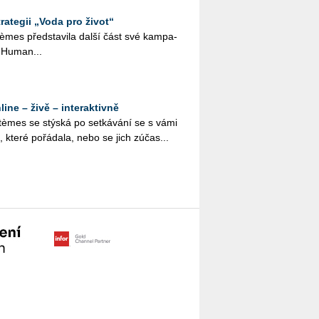
rategii „Voda pro život“
èmes před­sta­vi­la další část své kam­pa­
s Human...
ine – živě – interaktivně
stèmes se stýská po se­tká­vá­ní se s vámi
, které po­řá­da­la, nebo se jich zú­čas...