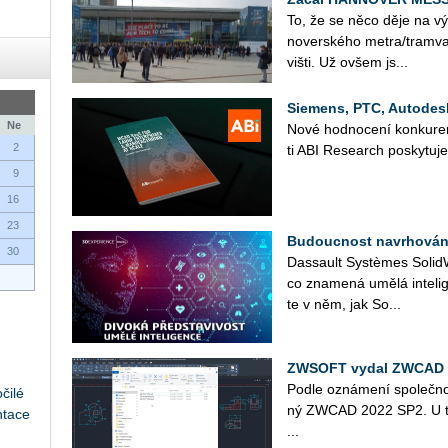
To, že se něco děje na vý­sta­
no­ver­ské­ho metra/tram­va­
viš­ti. Už ovšem js...
Siemens, PTC, Autodesk
Ne
Nové hod­no­ce­ní kon­ku­ren­
2
ti ABI Re­search po­sky­tu­je 
9
16
23
Budoucnost navrhování
30
Das­sault Sys­tè­mes So­lid­
co zna­me­ná umělá in­te­li­g
te v něm, jak So­...
ZWSOFT vydal ZWCAD 
Podle ozná­me­ní spo­leč­n
čilé
ný ZWCAD 2022 SP2. U této
ntace
...