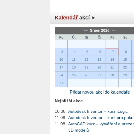
Kalendář
akcí
<<
Srpen 2026
>>
Po
Út
St
Čt
Pá
So
1
3
4
5
6
7
8
10
11
12
13
14
15
17
18
19
20
21
22
24
25
26
27
28
29
31
Přidat novou akci do kalendáře
Nejbližší akce
10.08.
Autodesk Inventor – kurz iLogic
11.08.
Autodesk Inventor – kurz pro pokro
11.08.
AutoCAD kurz – vytváření a preze
3D modelů