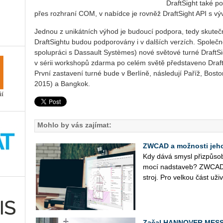
DraftSight také p
přes rozhraní COM, v nabídce je rovněž DraftSight API s v
Jednou z unikátních výhod je budoucí podpora, tedy skutečno
DraftSightu budou podporovány i v dalších verzích. Společn
spolupráci s Dassault Systèmes) nové světové turné DraftS
v sérii workshopů zdarma po celém světě představeno Draft
První zastavení turné bude v Berlíně, následují Paříž, Bos
2015) a Bangkok.
Mohlo by vás zajímat:
ZWCAD a možnosti jeho
Kdy dává smysl při­způ­so
mo­cí nad­sta­veb? ZWCAD j
stroj. Pro vel­kou část uži­va
Začal HANNOVER MESS