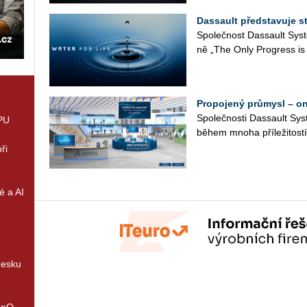
Dassault představuje st
Spo­leč­nost Dassault Syst
ně „The Only Pro­gress i
Propojený průmysl – onl
Spo­leč­nos­ti Dassault Sy
GPU
během mnoha pří­le­ži­tos­tí
ři
é a AI
Česku
enQ