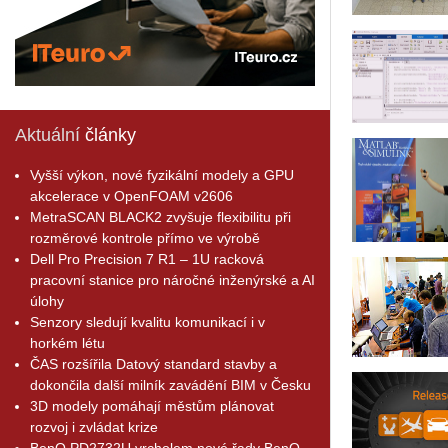
Aktuální
články
Vyšší výkon, nové fyzikální modely a GPU
akcelerace v OpenFOAM v2606
MetraSCAN BLACK2 zvyšuje flexibilitu při
rozměrové kontrole přímo ve výrobě
Dell Pro Precision 7 R1 – 1U racková
pracovní stanice pro náročné inženýrské a AI
úlohy
Senzory sledují kvalitu komunikací i v
horkém létu
ČAS rozšířila Datový standard stavby a
dokončila další milník zavádění BIM v Česku
3D modely pomáhají městům plánovat
rozvoj i zvládat krize
BenQ PD2732U vrcholem nové řady BenQ