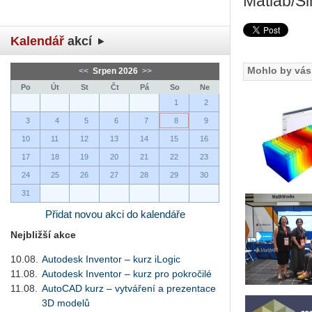
Matlab/Si
Kalendář
akcí
Mohlo by vás 
<<
Srpen 2026
>>
Po
Út
St
Čt
Pá
So
Ne
1
2
3
4
5
6
7
8
9
10
11
12
13
14
15
16
17
18
19
20
21
22
23
24
25
26
27
28
29
30
31
Přidat novou akci do kalendáře
Nejbližší akce
10.08.
Autodesk Inventor – kurz iLogic
11.08.
Autodesk Inventor – kurz pro pokročilé
11.08.
AutoCAD kurz – vytváření a prezentace
3D modelů