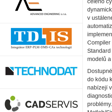
celého cy
dynamicko
v ustálen
automatiz
implement
Compiler 
Standard 
modelů a 
Dostupné 
do kódu k
nabízejí 
diagnosti
problémy