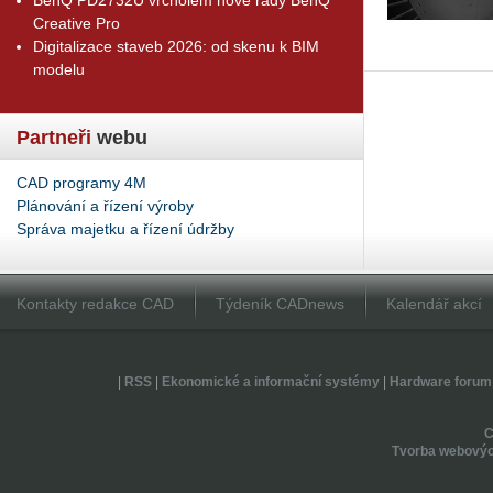
Creative Pro
Digitalizace staveb 2026: od skenu k BIM
modelu
Partneři
webu
CAD programy 4M
Plánování a řízení výroby
Správa majetku a řízení údržby
Kontakty redakce CAD
Týdeník CADnews
Kalendář akcí
|
RSS
|
Ekonomické a informační systémy
|
Hardware forum
Tvorba webovýc