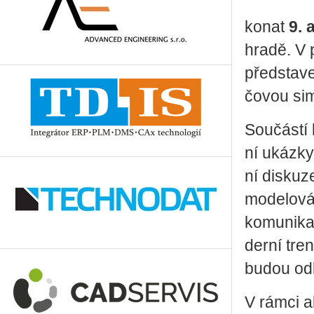
konat
9. 
hra­dě. V
před­sta­ve
čo­vou si­
Sou­čás­tí 
ní ukáz­ky 
ní dis­ku­ze
mo­de­lo­v
ko­mu­ni­k
der­ní tren
budou od­bo
V rámci a