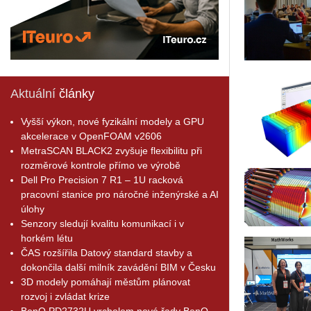
Aktuální
články
Vyšší výkon, nové fyzikální modely a GPU
akcelerace v OpenFOAM v2606
MetraSCAN BLACK2 zvyšuje flexibilitu při
rozměrové kontrole přímo ve výrobě
Dell Pro Precision 7 R1 – 1U racková
pracovní stanice pro náročné inženýrské a AI
úlohy
Senzory sledují kvalitu komunikací i v
horkém létu
ČAS rozšířila Datový standard stavby a
dokončila další milník zavádění BIM v Česku
3D modely pomáhají městům plánovat
rozvoj i zvládat krize
BenQ PD2732U vrcholem nové řady BenQ