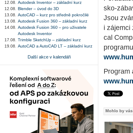
12.08.
Autodesk Inventor – základní kurz
sko-zá­bav­
12.08.
Blender – úvod do 3D
13.08.
AutoCAD – kurz pro středně pokročilé
Jsou zváni 
13.08.
Autodesk Fusion 360 – základní kurz
i zá­jem­ci
14.08.
Autodesk Fusion 360 – pro uživatele
Autodesk Inventor
cal Com­pu
17.08.
Trimble SketchUp – základní kurz
19.08.
AutoCAD a AutoCAD LT – základní kurz
pro­gra­mu 
www.humu
Další akce v kalendáři
Program a
www.hum
Mohlo by vás 