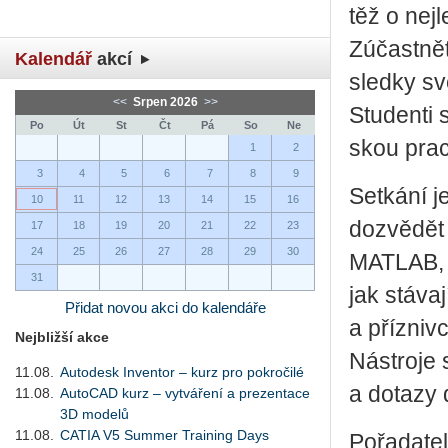
těž o nej­l
Zú­čast­ně
Kalendář
akcí
sled­ky sv
<<
Srpen 2026
>>
Stu­den­ti
Po
Út
St
Čt
Pá
So
Ne
skou prac
1
2
3
4
5
6
7
8
9
Se­tká­ní j
10
11
12
13
14
15
16
do­zvě­dět 
17
18
19
20
21
22
23
24
25
26
27
28
29
30
MATLAB, C
31
jak stá­va­
Přidat novou akci do kalendáře
a pří­z­niv
Nejbližší akce
Ná­stro­je
11.08.
Autodesk Inventor – kurz pro pokročilé
a do­ta­zy 
11.08.
AutoCAD kurz – vytváření a prezentace
3D modelů
11.08.
CATIA V5 Summer Training Days
Po­řa­da­te