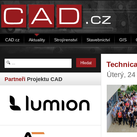
CAD.cz
Aktuality
Strojírenství
Stavebnictví
GIS
Technic
Úterý, 24
Partneři
Projektu CAD