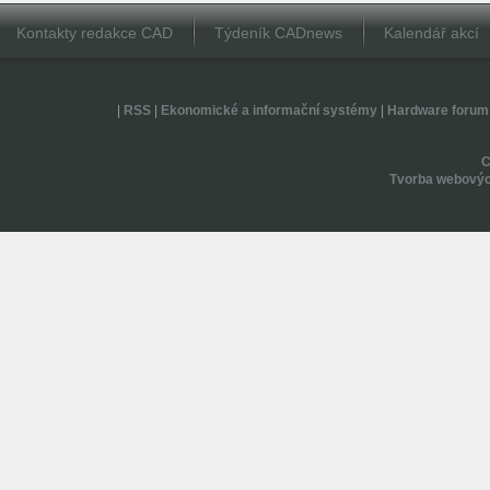
Kontakty redakce CAD
Týdeník CADnews
Kalendář akcí
|
RSS
|
Ekonomické a informační systémy
|
Hardware forum
Tvorba webovýc