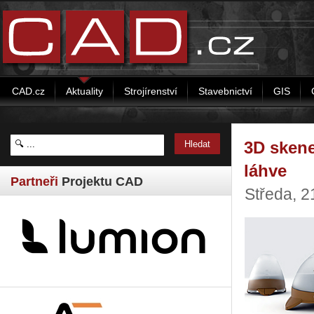
CAD.cz
Aktuality
Strojírenství
Stavebnictví
GIS
3D ske­ne
láhve
Partneři
Projektu CAD
Středa, 2