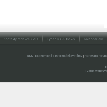
Kontakty redakce CAD
Týdeník CADnews
Kalendář akcí
|
RSS
|
Ekonomické a informační systémy
|
Hardware forum
Tvorba webovýc