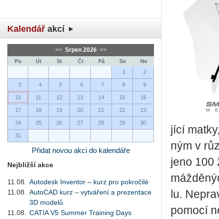
Kalendář
akcí
<<
Srpen 2026
>>
Po
Út
St
Čt
Pá
So
Ne
1
2
3
4
5
6
7
8
9
10
11
12
13
14
15
16
17
18
19
20
21
22
23
24
25
26
27
28
29
30
jí­cí matky
31
ným v růz­n
Přidat novou akci do kalendáře
je­no 100 
Nejbližší akce
máž­dě­nýc
11.08.
Autodesk Inventor – kurz pro pokročilé
11.08.
AutoCAD kurz – vytváření a prezentace
lu. Ne­pra
3D modelů
po­mo­cí n
11.08.
CATIA V5 Summer Training Days