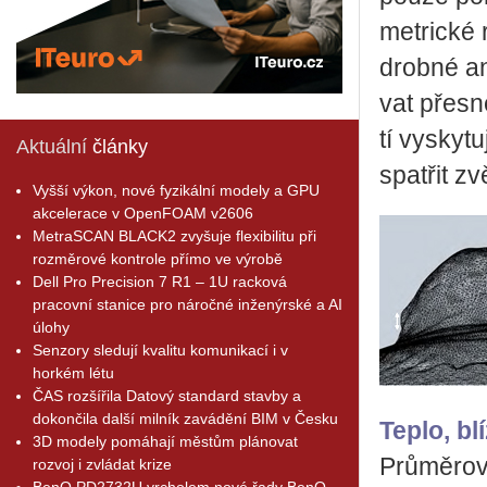
me­t­ric­k
drob­né an
vat přes­n
tí vy­sky­
Aktuální
články
spat­řit z
Vyšší výkon, nové fyzikální modely a GPU
akcelerace v OpenFOAM v2606
MetraSCAN BLACK2 zvyšuje flexibilitu při
rozměrové kontrole přímo ve výrobě
Dell Pro Precision 7 R1 – 1U racková
pracovní stanice pro náročné inženýrské a AI
úlohy
Senzory sledují kvalitu komunikací i v
horkém létu
ČAS rozšířila Datový standard stavby a
dokončila další milník zavádění BIM v Česku
Teplo, blí
3D modely pomáhají městům plánovat
Prů­mě­ro­
rozvoj i zvládat krize
BenQ PD2732U vrcholem nové řady BenQ