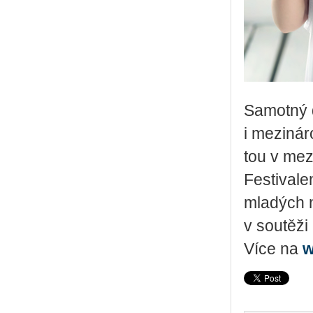
Sa­mot­ný 
i me­zi­ná­
tou v me­z
Fes­ti­va­l
mla­dých n
v sou­tě­ži 
Více na
w