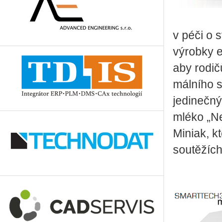
v péči o s
vý­rob­ky e
aby ro­di­č
mál­ní­ho
je­di­neč­
mléko „New 
Mi­ni­ak, 
sou­tě­žích