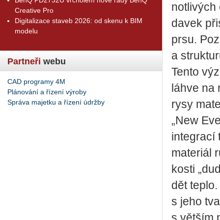
not­li­výc
Creative Pro
Digitalizace staveb 2026: od skenu k BIM
da­vek při­
modelu
prsu. Po­z
a struk­tu­
Partneři
webu
Tento vý­zk
CAD programy 4M
láhve na 
Plánování a řízení výroby
Správa majetku a řízení údržby
rysy ma­te
„New Eve“ 
in­te­gra­c
ma­te­ri­ál
kos­ti „dud
dět teplo.
s jeho tva
s vět­ším 