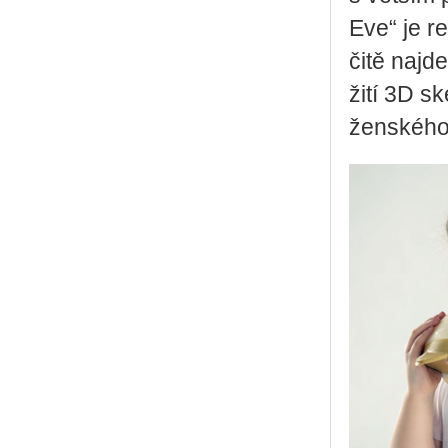
Eve“ je re
či­tě najd
ži­tí 3D sk
žen­ské­h