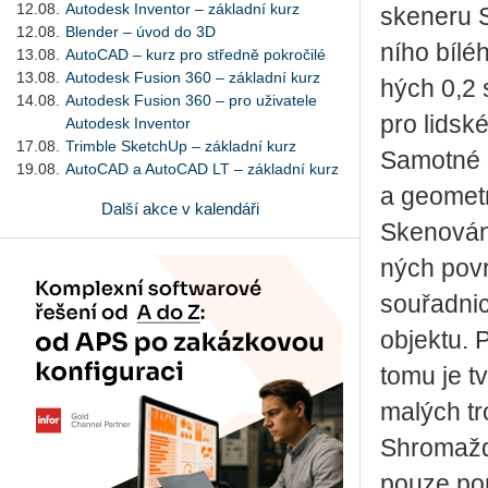
12.08.
Autodesk Inventor – základní kurz
ske­ne­ru S
12.08.
Blender – úvod do 3D
ní­ho bí­
13.08.
AutoCAD – kurz pro středně pokročilé
13.08.
Autodesk Fusion 360 – základní kurz
hých 0,2 se
14.08.
Autodesk Fusion 360 – pro uživatele
pro lid­sk
Autodesk Inventor
17.08.
Trimble SketchUp – základní kurz
Sa­mot­né 3
19.08.
AutoCAD a AutoCAD LT – základní kurz
a ge­o­me­t­
Další akce v kalendáři
Ske­no­vá
ných po­vr
sou­řad­ni
ob­jek­tu. 
tomu je tva
ma­lých troj
Shro­maž­ď
pouze po­