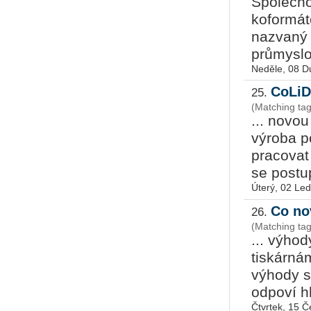
Společno
ko­for­má­
nazvaný 
průmyslo
Neděle, 08 D
CoLiD
25.
(Matching ta
... novou
výroba p
pracovat
se postup
Úterý, 02 Le
Co no
26.
(Matching ta
... výho
tiskárn
výhody s
odpoví hl
Čtvrtek, 15 