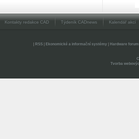
Kontakty redakce CAD
Týdeník CADnews
Kalendář akcí
|
RSS
|
Ekonomické a informační systémy
|
Hardware forum
Tvorba webovýc