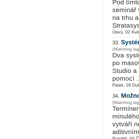
Pod tímt
seminář 
na trhu a
Stratasys
Úterý, 02 Kv
Systé
33.
(Matching ta
Dva syst
po masov
Studio a
pomocí ..
Pátek, 28 Du
Možno
34.
(Matching tag
Termínem
minulého
vytváří 
aditivním 
Pondělí, 04 