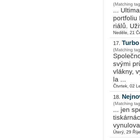
(Matching tag
... Ul­ti­
port­fo­li
ri­á­lů. Už
Neděle, 21 Č
Turbo
17.
(Matching tag
Spo­leč­n
svými prů­
vlák­ny, 
la ...
Čtvrtek, 02 
Nejno
18.
(Matching ta
... jen sp
tis­kár­ná
vy­nu­lo­v
Úterý, 29 Říj