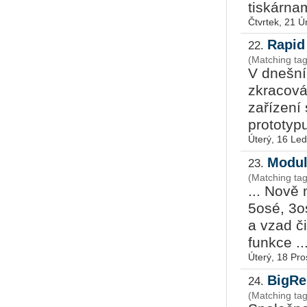
tiskárnam
Čtvrtek, 21 
Rapid
22.
(Matching ta
V dnešní
zkracová
zařízení
prototypu
Úterý, 16 Le
Modul
23.
(Matching t
... Nově 
5osé, 3os
a vzad či
funkce ..
Úterý, 18 Pro
BigRe
24.
(Matching ta