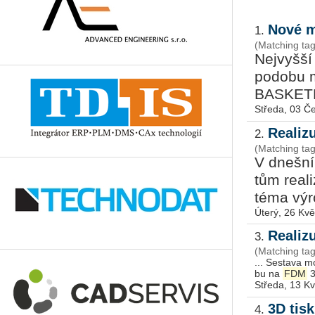
Nové m
1.
(Matching ta
Nej­vyš­š
po­do­bu m
BAS­KET­B
Středa, 03 Č
Realizu
2.
(Matching ta
V dneš­ním
tům re­a­l
téma vý­ro
Úterý, 26 Kv
Realizu
3.
(Matching ta
... Se­sta­va mo
bu na
FDM
Středa, 13 K
3D tisk
4.