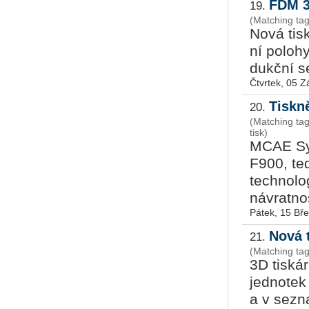
FDM 3
19.
(Matching ta
Nová tis­k
ní po­lo­h
dukč­ní s
Čtvrtek, 05 Z
Tiskn
20.
(Matching t
tisk)
MCAE Sys
F900, te
technolo
návratnos
Pátek, 15 Bř
Nová 
21.
(Matching ta
3D tiská
jednotek
a v sezn