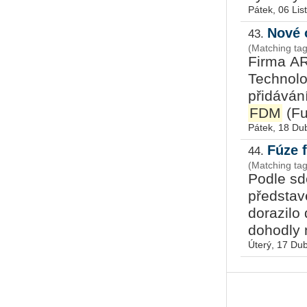
Pátek, 06 Li
Nové 
43.
(Matching ta
Firma AR
Technolo
přidáván
FDM
(Fu
Pátek, 18 Du
Fúze 
44.
(Matching tag
Podle sd
představ
dorazilo 
dohodly n
Úterý, 17 Du