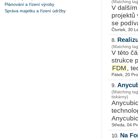
(Matching ta
Plánování a řízení výroby
V dal­ším d
Správa majetku a řízení údržby
pro­jek­t
se po­dí­
Čtvrtek, 30 
Realizu
8.
(Matching ta
V této čás
struk­ce p
FDM
, te
Pátek, 20 Pr
Anycub
9.
(Matching t
tiskárny)
Any­cu­bic
tech­no­lo
Any­cu­bi
Středa, 04 P
Na Fo
10.