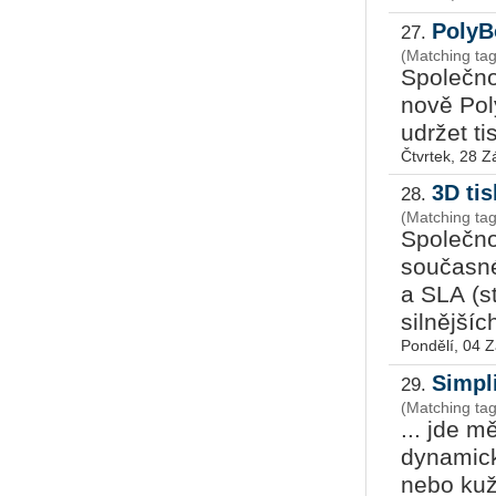
PolyB
27.
(Matching ta
Společno
nově Pol
udržet t
Čtvrtek, 28 Z
3D ti
28.
(Matching ta
Společno
současné
a SLA (st
silnějších
Pondělí, 04 Z
Simpl
29.
(Matching tag
... jde m
dynamick
nebo kuž