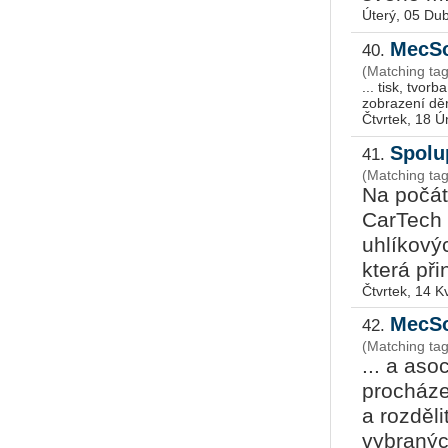
Úterý, 05 Du
MecSo
40.
(Matching ta
... tisk, tvo
Čtvrtek, 18 
Spolu
41.
(Matching ta
Na počát
CarTech 
uhlíkový
která při
Čtvrtek, 14 K
MecSo
42.
(Matching ta
... a as
procházet
a rozděl
vybraných