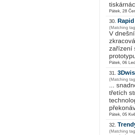
tiskárná
Pátek, 28 Če
Rapid
30.
(Matching ta
V dnešní
zkracová
zařízení
prototypu
Pátek, 06 Le
3Dwis
31.
(Matching ta
... snadn
třetích s
technolo
překonáva
Pátek, 05 Kv
Trendy
32.
(Matching ta