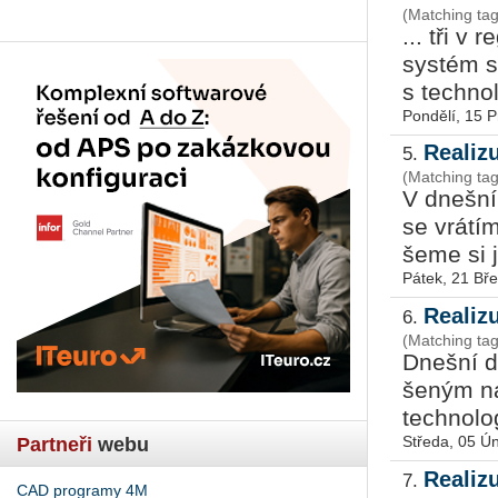
(Matching ta
... tři v 
sys­tém s
s tech­no­
Pondělí, 15 
Realizu
5.
(Matching ta
V dneš­ním
se vrá­tí­
še­me si j
Pátek, 21 Bř
Realizu
6.
(Matching ta
Dneš­ní dí
še­ným na 
tech­no­lo­
Středa, 05 Ú
Partneři
webu
Realizu
7.
CAD programy 4M