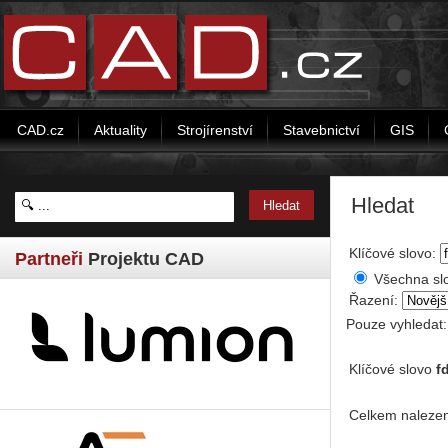
CAD.cz
Aktuality
Strojírenství
Stavebnictví
GIS
Hledat
Klíčové slovo:
Partneři
Projektu CAD
Všechna sl
Řazení:
Pouze vyhledat
Klíčové slovo
f
Celkem nalezen