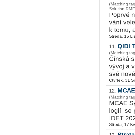
(Matching ta
Solution,RM
Po­pr­vé 
vá­ní ve­
k tomu, a
Středa, 15 L
QIDI 
11.
(Matching ta
Čín­ská sp
vývoj a v
své nové 
Čtvrtek, 31 
MCAE 
12.
(Matching ta
MCAE Sys­
lo­gií, se
IDET 2023
Středa, 17 K
Strat