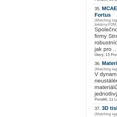
MCAE 
35.
Fortus
(Matching ta
tiskárny,FDM
Společno
firmy St
robustní
jak pro ..
Úterý, 13 Pro
Mater
36.
(Matching ta
V dynamic
neustálé
materiál
jednotliv
Pondělí, 11 
3D ti
37.
(Matching ta