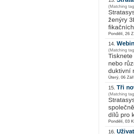
13.
(Matching tag
Stra­ta­sy
že­ný­ry 3
fi­kač­níc
Pondělí, 26 Z
Webin
14.
(Matching ta
Tisk­ne­te
nebo různ
duk­tiv­ní 
Úterý, 06 Zář
Tři n
15.
(Matching ta
Stra­ta­sy
spo­leč­ně
dílů pro k
Pondělí, 03 
Uživa
16.