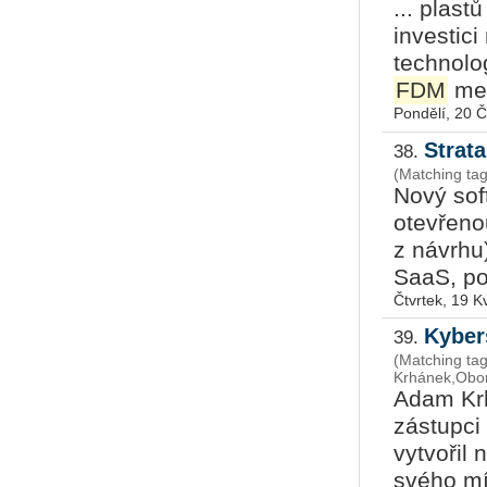
... plas
investici
technolo
FDM
met
Pondělí, 20 
Strat
38.
(Matching tag
Nový sof
otevřenou
z návrhu
SaaS, po
Čtvrtek, 19 K
Kyber
39.
(Matching t
Krhánek,Obo
Adam Krh
zástupci
vytvořil 
svého mí