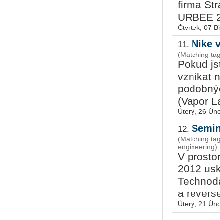
firma St
URBEE 2. 
Čtvrtek, 07 
Nike 
11.
(Matching tag
Pokud jst
vznikat 
podobnýc
(Vapor La
Úterý, 26 Ún
Semin
12.
(Matching ta
engineering)
V prosto
2012 usk
Technoda
a reverse
Úterý, 21 Ún