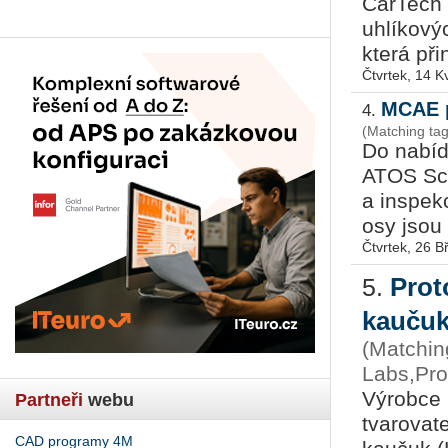
CarTech 
uhlíkový
která při
Čtvrtek, 14 K
MCAE p
4.
(Matching ta
Do nabíd
ATOS Sca
a inspek
osy jsou 
Čtvrtek, 26 
Prot
5.
kauču
(Matching
Labs,Pro
Výrobce 
Partneři
webu
tvarovat
CAD programy 4M