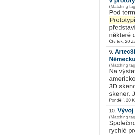
v protot
(Matching tag
Pod term
Prototyp
představi
některé d
Čtvrtek, 20 Z
Artec3
9.
Německ
(Matching tag
Na výsta
americko
3D skeno
skener. J
Pondělí, 20 
Vývoj
10.
(Matching ta
Společno
rychlé pr