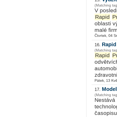
(Matching tag
V posled
Rapid
P
oblasti v
malé fir
Čtvrtek, 04 
Rapid
16.
(Matching tag
Rapid
P
odvětvích
automobi
zdravotni
Pátek, 13 Kv
Model
17.
(Matching tag
Nestává 
technolo
časopisu 