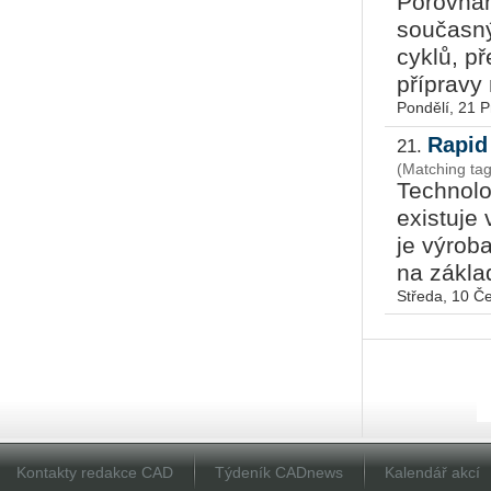
Porovnán
současný
cyklů, p
přípravy 
Pondělí, 21 
Rapid
21.
(Matching tag
Technolog
existuje
je výrob
na zákla
Středa, 10 Č
Kontakty redakce CAD
Týdeník CADnews
Kalendář akcí