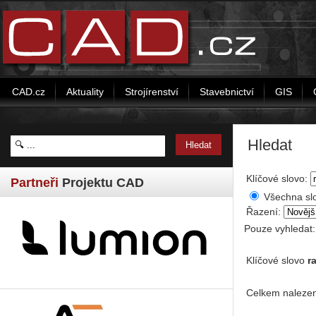
CAD.cz
Aktuality
Strojírenství
Stavebnictví
GIS
Hledat
Klíčové slovo:
Partneři
Projektu CAD
Všechna sl
Řazení:
Pouze vyhledat
Klíčové slovo
r
Celkem nalezen