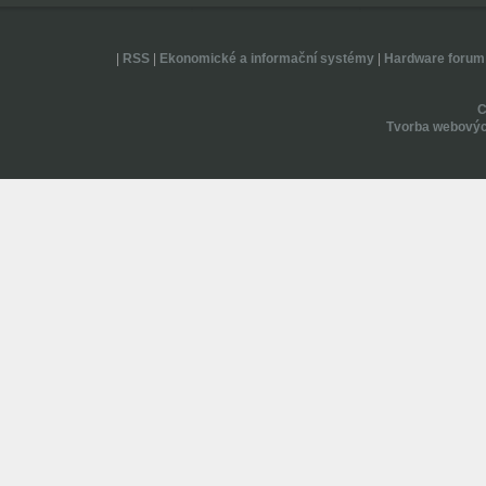
|
RSS
|
Ekonomické a informační systémy
|
Hardware forum
Tvorba webovýc