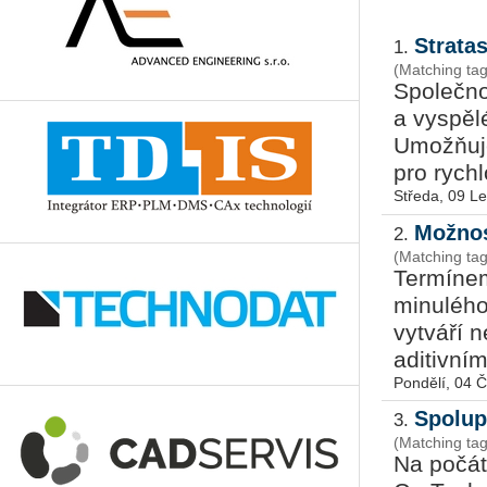
Strata
1.
(Matching tag
Společno
a vyspěl
Umožňuje
pro rychl
Středa, 09 L
Možnos
2.
(Matching tag
Termín
minulého
vytváří 
aditivním 
Pondělí, 04 
Spolup
3.
(Matching ta
Na počát