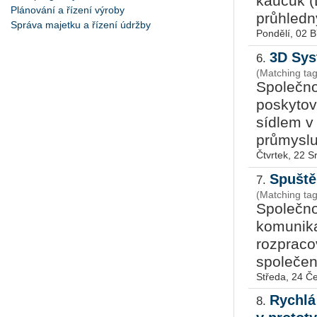
kaučuk (
Plánování a řízení výroby
průhledný
Správa majetku a řízení údržby
Pondělí, 02 
3D Sys
6.
(Matching tag
Společno
poskytova
sídlem v
průmyslu,
Čtvrtek, 22 
Spuště
7.
(Matching tag
Společno
komunika
rozpracov
společen
Středa, 24 Č
Rychlá
8.