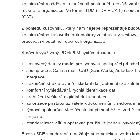
konstrukčním oddělení s možností postupného rozšiřování 
rozšířené organizace. Ve formě TDM (EDR + CAI) je součás
(CAT).
Z pohledu kusovníku, který nám nejlépe reprezentuje bud
konstrukčního kusovníku automaticky ze struktury sestavy, 
pracovat i v ostatních útvarech organizace.
Správně využívaný PDM/PLM systém dosahuje:
nastavený datový model pro týmovou spolupráci při náv
spolupráce s Catia a multi-CAD (SolidWorks, Autodesk In
integrace
bezpečné strukturované ukládání dat, automatické záloh
komfortní vyhledávání, rychlá identifikace dat
prohlížení veškeré digitální dokumentace
autorizace přístupu uživatele k dokumentům, sledování histo
týmová spolupráce více účastníků při souběžné tvorbě náv
projektu
standardizace dílů a opětovné použití již jednou vytvoře
Enovia SDE standardně umožňuje automatickou tvorbu kons