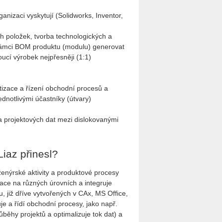
anizaci vyskytují (Solidworks, Inventor,
 položek, tvorba technologických a
 rámci BOM produktu (modulu) generovat
ucí výrobek nejpřesněji (1:1)
izace a řízení obchodní procesů a
dnotlivými účastníky (útvary)
a projektových dat mezi dislokovanými
Liaz přinesl?
nýrské aktivity a produktové procesy
izace na různých úrovních a integruje
 již dříve vytvořených v CAx, MS Office,
je a řídí obchodní procesy, jako např.
běhy projektů a optimalizuje tok dat) a