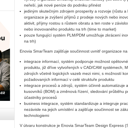
neřeší, jak nové peníze do podniku přinést
jediným skutečným zdrojem prosperity a rozvoje (růstu a
organizace je zvýšení příjmů z prodeje nových nebo inov
aktivit, příjmy rostou s růstem obratu a ten roste v závi
nebo inovovaného produktu na trh (time to market)
pouze fungující systém PLM/PDM umožňuje zkrácení inov
na trh)
Enovia SmarTeam zajišťuje součinnost uvnitř organizace na
integrace informací, systém podporuje možnost opětovné
produktu, již dříve vytvořených v CAD/CAM systémech, Mic
zdrojích včetně logických vazeb mezi nimi, s možností k
požadovaných informací v celé struktuře produktu
integrace procesů a zdrojů, systém účinně automatizuje a
kusovníků (BOM) a změnová řízení, sledování průběhu pro
účastníky procesů
business integrace, systém standardizuje a integruje pr
nezávisle na jejich umístění a zajišťuje součinnost se zák
technologiemi
V útvaru konstrukce je Enovia SmarTeam Design Express (SD