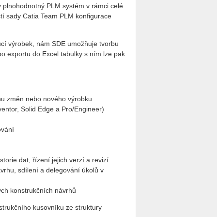
v plnohodnotný PLM systém v rámci celé
tí sady Catia Team PLM konfigurace
oucí výrobek, nám SDE umožňuje tvorbu
po exportu do Excel tabulky s ním lze pak
rhu změn nebo nového výrobku
ventor, Solid Edge a Pro/Engineer)
ování
rie dat, řízení jejich verzí a revizí
rhu, sdílení a delegování úkolů v
ných konstrukčních návrhů
trukčního kusovníku ze struktury