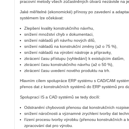
pracovní metody všech zúčastněných útvarů nezávisle na je
Jaké měřitelné (ekonomické) přínosy po zavedení a adapt
systémem lze očekávat:
Zlepšení kvality konstrukčního návrhu,
snížení množství chyb v dokumentaci,
snížení nákladů při návrhu nových dílů,
snížení nákladů na konstrukční změny (až o 75 %),
snížení nákladů na výrobní nástroje a přípravky,
zkrácení času přístupu (vyhledání) k existujícím datům,
zkrácení času konstrukčního návrhu (až o 50 %),
zkrácení času uvedení nového produktu na trh.
Hlavním cílem spolupráce ERP systému s CAD/CAM systémy je
přenos dat z konstrukčních systémů do ERP systémů pro dal
Spoluprací IS a CAD systémů se tedy docílí:
Odstranění chybovosti přenosu dat konstrukčních rozpise
snížení náročnosti a významné zrychlení tvorby dat techn
řízení procesu tvorby výrobku (přenosu konstrukčních a t
zpracování dat pro výrobu.