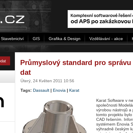
Stavebnictví
GIS
Grafika & Design
Vzdělávání - akce
Průmyslový standard pro správu 
dat
Úterý, 24 Květen 2011 10:56
Tags:
Dassault
|
Enovia
|
Karat
Karat Software v n
společnosti Modelá
výrobou nástrojů a
tomto projektu byl
CAD řešením. Infor
systémem Enovia Sm
výhradně českým k