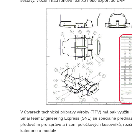
sestavy, vložení nad rohové razítko nebo export do ERP.
V útvarech technické přípravy výroby (TPV) má pak využití i
SmarTeamEngineering Express (SNE) se speciálně předn
především pro správu a řízení položkových kusovníků, rozši
kategorie a moduly: