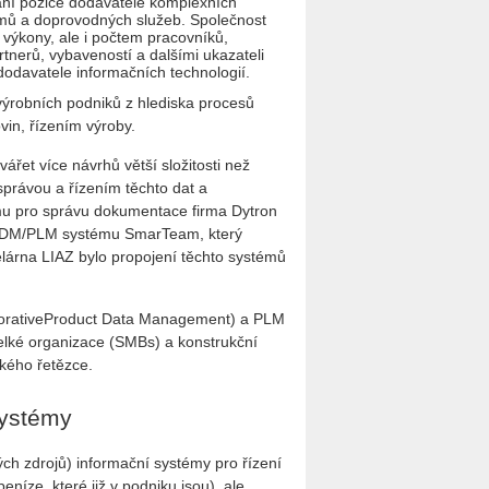
ání pozice dodavatele komplexních
mů a doprovodných služeb. Společnost
 výkony, ale i počtem pracovníků,
rtnerů, vybaveností a dalšími ukazateli
dodavatele informačních technologií.
výrobních podniků z hlediska procesů
in, řízením výroby.
ářet více návrhů větší složitosti než
správou a řízením těchto dat a
u pro správu dokumentace firma Dytron
zi PDM/PLM systému SmarTeam, který
elárna LIAZ bylo propojení těchto systémů
borativeProduct Data Management) a PLM
elké organizace (SMBs) a konstrukční
ského řetězce.
systémy
h zdrojů) informační systémy pro řízení
peníze, které již v podniku jsou), ale