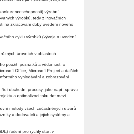
 konkurenceschopnosti) výrobní
ovaných výrobků, tedy z inovačních
slosti na zkracování doby uvedení nového
ačního cyklu výrobků (vývoje a uvedení
 různých úrovních v oblastech:
ho použití poznatků a vědomostí o
rosoft Office, Microsoft Project a dalších
omfortního vyhledávání a zobrazování
 řídí obchodní procesy, jako např. správu
jektu a optimalizaci toku dat mezi
acovní metody všech zúčastněných útvarů
azníky a dodavateli a jejich systémy a
E) řešení pro rychlý start v