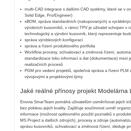
multi-CAD integrace s dalšími CAD systémy, které se v org
Solid Edge, Pro/Engineer)
xBOM, správa standardních (nakupovaných) a vyráběných
výrobních kusovníků, v rámci TPV je uživatel schopen v
technologický a výrobní kusovník, který reprezentuje budo
správa výrobkových konfigurací
správa a řízení produktového portfolia
Workflow procesy, schvalovací a změnová řízení, automat
standardizace toku informací a dat (dokumentace) mezi je
realizačních procesů
PGM pro vedení projektů, společná správa a řízení PLM 
vývojovými a projektovými týmy
Jaké reálné přínosy projekt Modelárna 
Enovia SmarTeam pomáhá uživatelům usměrňovat jejich inže
bez poklesu jejich kvality. Zajišťuje součinnost uvnitř organ
informace (možnost opětovného použití poznatků o produktu,
MS Project a dalších zdrojích), procesy a zdroje (automatizu
správu kusovníků, schvalovací a změnová řízení, sleduje prů