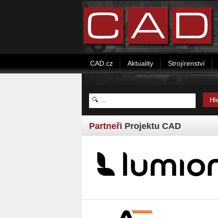
CAD.cz
Aktuality
Strojírenství
Partneři
Projektu CAD