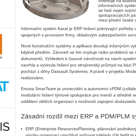
orientuje na budov
informačních systé
se řadí nejen svými
spolupracujících pa
mezi přední české 
Informační systém Karat je ERP řešení pokrývající potřeby 
spojených s provozem firmy, skladovým zabezpečením surov
Nové konstrukční systémy a aplikace dovolují inženýrům vytv
kdykoli předtím. Zároveň se tím zvyšuje riziko problémů se 
dokumentů. Vzhledem k časové náročnosti na návrh systém
navrhla a vyvinula řešení pro strojírenský průmysl na bá
pochází z dílny Dassault Systèmes. A právě v projektu Mod
realizováno.
Enovia SmarTeam je univerzální a autonomní cPDM (colla
modulární řešení týmové spolupráce pro menší a středně v
oddělení větších organizací s možností zapojení dodavatel
Zásadní rozdíl mezi ERP a PDM/PLM 
ERP (Enterprise ResourcesPlanning, plánování podnikovýc
výroby organizaci umožňují snižovat náklady (čili šetřit ty 