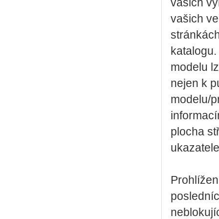
vašich vý
vašich v
stránkách
katalogu.
modelu lz
nejen k 
modelu/pr
informací
plocha stř
ukazatel
Prohlíže
posledníc
neblokují