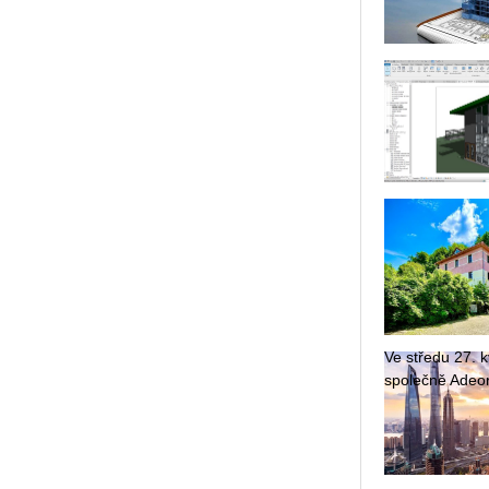
Ve stře­du 27. kv
spo­leč­ně Adeon