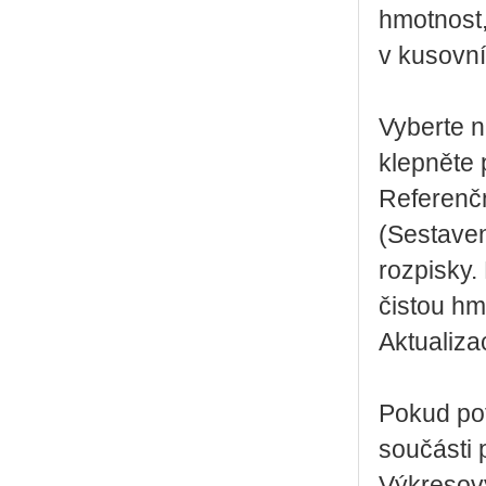
hmotnost,
v kusovní
Vyberte 
klepněte 
Referenčn
(Sestaven
rozpisky.
čistou hm
Aktualiza
Pokud pot
součásti 
Výkresov