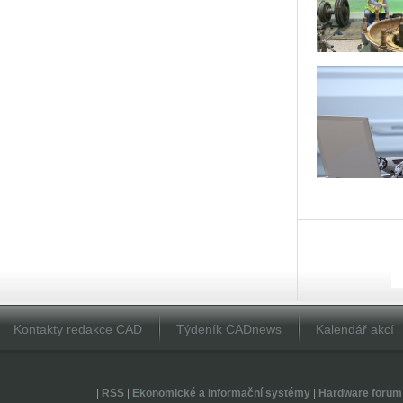
Kontakty redakce CAD
Týdeník CADnews
Kalendář akcí
|
RSS
|
Ekonomické a informační systémy
|
Hardware forum