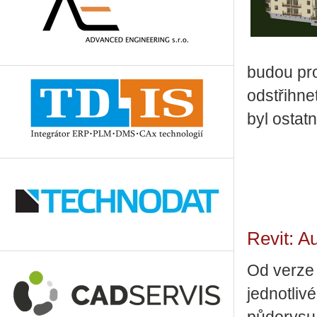
budou pro
odstřihne
byl ostat
Revit: A
Od verze 
jednotliv