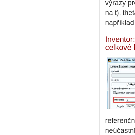
výrazy pr
na t), the
například
Inventor
celkové 
referenč
neúčastní