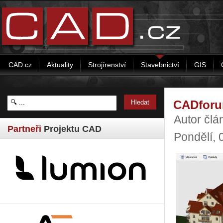
CAD.cz
Aktuality
Strojírenství
Stavebnictví
GIS
CADforum
Autor čl
Partneři
Projektu CAD
Pondělí,