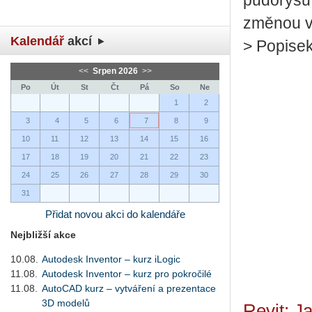
půdorysu,
změnou vý
Kalendář
akcí
> Popisek
<<
Srpen 2026
>>
Po
Út
St
Čt
Pá
So
Ne
1
2
3
4
5
6
7
8
9
10
11
12
13
14
15
16
17
18
19
20
21
22
23
24
25
26
27
28
29
30
31
Přidat novou akci do kalendáře
Nejbližší akce
10.08.
Autodesk Inventor – kurz iLogic
11.08.
Autodesk Inventor – kurz pro pokročilé
11.08.
AutoCAD kurz – vytváření a prezentace
3D modelů
Revit: J