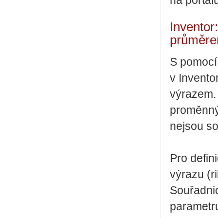
na portál
Inventor
průměre
S pomocí 
v Invento
výrazem. 
proměnný
nejsou so
Pro defin
výrazu (r
Souřadni
parametr