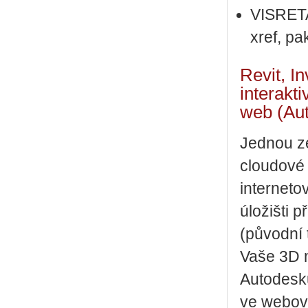
VISRETA
xref, p
Revit, I
interakt
web (Au
Jednou z
cloudové 
interneto
úložišti 
(původní 
Vaše 3D 
Autodesku
ve webové