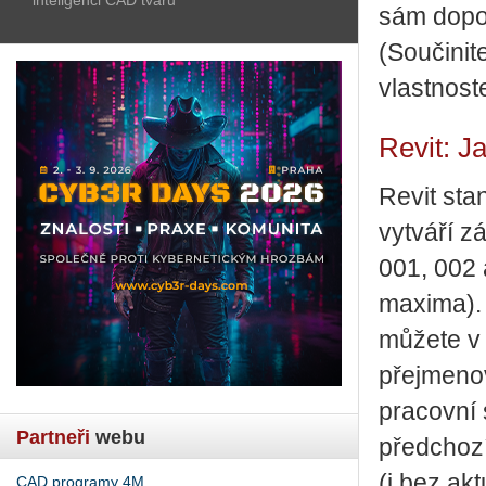
sám dopo
(Součinit
vlastnost
Revit: J
Revit sta
vytváří z
001, 002 
maxima). 
můžete v 
přejmeno
pracovní 
Partneři
webu
předchozí
(i bez ak
CAD programy 4M