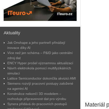
Aktuality
Jak Onshape a jeho partneři přinášejí
inovace díky AI
Více než jen schéma – P&ID jako centrální
zdroj dat
ENCY Hyper prošel významnou aktualizací
Návrh elektrokola pomocí multifyzikálních
simulací
Lattice Semiconductor dokončila akvizici AMI
Siemens rozvíjí pracovní postupy založené
na agentní AI
Konstrukce nekončí 3D modelem –
rozhoduje připravenost dat pro výrobu
Materiál 
Synera přidává do pracovních postupů
inteligenci CAD tvarů