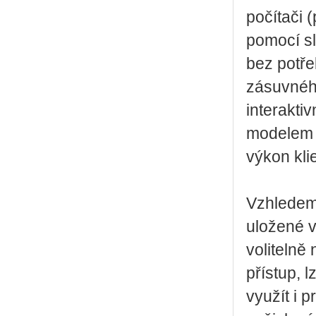
počítači (
pomocí s
bez potře
zásuvnéh
interakti
modelem 
výkon kli
Vzhledem
uložené 
volitelně 
přístup, 
využít i 