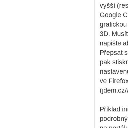
vyšší (re
Google C
grafickou
3D. Musít
napište a
Přepsat s
pak stisk
nastaven
ve Firefo
(jdem.cz/
Příklad i
podrobný 