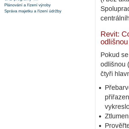
Plánování a řízení výroby
Spoluprac
Správa majetku a řízení údržby
centrální
Revit: C
odlišnou
Pokud se 
odlišnou 
čtyři hlav
Přebarve
přiřaze
vykreslo
Ztlumen
Prověřte