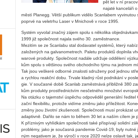
pět let v ní pra­co
na­ja­té kan­ce­lá­
měs­tí Pla­ne­gg. Větší pu­b­li­kum vi­dě­lo Scan­la­bem vy­vi­nu­tou s
po­pr­vé na ve­letr­hu Laser v Mni­cho­vě v roce 1995.
Sys­tém vy­vo­lal znač­ný zájem spolu s ně­ko­li­ka ob­jed­náv­ka
1999 již spo­leč­nost na­ja­la svého 30. za­měst­nan­ce.
Me­zi­tím se ze Scan­la­bu stal do­da­va­tel sys­té­mů, který na­bí­z
za­lo­že­ných na gal­va­no­me­t­rech. Pa­le­tu pro­duk­tů do­pl­ni­la vhod
wa­ro­vé pro­duk­ty. Spo­leč­nost na­dá­le udr­žu­je od­dě­le­ní vý­zk
kům spolu s vět­ši­nou svého ob­chod­ní­ho týmu na jed­nom míst
Tak jsou veš­ke­ré od­bor­né zna­los­ti sdru­že­ny pod jed­nou st
a rych­lou re­akč­ní dobu. Tr­va­le klad­ný růst pod­ni­ká­ní v po­sle
gie. V sou­čas­né době Scan­lab za­měst­ná­vá při­bliž­ně 380 za
kům pro­duk­ty pro­střed­nic­tvím ne­sčet­né­ho množ­ství ev­rop­sk
Na otáz­ku o ta­jem­ství úspě­chu od­po­vě­děl ge­ne­rál­ní ře­di­te
zač­ní fle­xi­bi­li­tu, pro­to­že vi­dí­me změnu jako pří­le­ži­tost. K
změny jsou ži­vot­ní zku­še­nos­ti. Spo­leč­nos­ti musí pro­ká­zat ur
adap­tiv­ně. Da­ři­lo se nám to během 30 let a naším cílem je po
K pří­z­ni­vým vy­hlíd­kám spo­leč­nos­ti také při­spí­va­jí so­lid­ní zá
pro­blémy, jako je sou­čas­ná pan­de­mie Covid-19, byly nutné je
ným ne­ga­ti­vem je, že vý­ro­čí v roce 2020 nelze osla­vit tak, jak