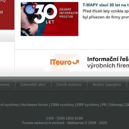
T-MAPY slaví 30 let na 
Před tři­ce­ti lety vznik­l
IM
byl při­ve­zen do firmy prvn
Dnews
Kalendář akcí
Ceník inzerce
Archív časopisu
ční systémy
|
Hardware forum
|
CRM systémy
|
ERP systémy
|
PR
|
Sitemap
|
Zá
CAD
- ISSN 1802-6168
Tvorba webových stránek
- Webservis © 2009 - 2025