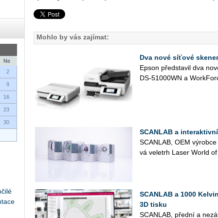
Mohlo by vás zajímat:
Dva nové síťové skene
Ne
Epson před­sta­vil dva nové
2
DS-51000WN a Work­For­ce 
9
16
23
30
SCANLAB a interaktivní
SCAN­LAB, OEM vý­rob­ce la­
vá ve­letrh Laser World of 
čilé
SCANLAB a 1000 Kelvin
ntace
3D tisku
SCAN­LAB, před­ní a ne­zá­vi