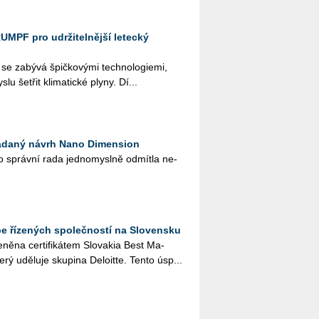
UMPF pro udržitelnější letecký
e za­bý­vá špič­ko­vý­mi tech­no­lo­gi­e­mi,
lu še­t­řit kli­ma­tic­ké plyny. Dí...
žádaný návrh Nano Dimension
o správ­ní rada jed­no­my­sl­ně od­mít­la ne­
épe řízených společností na Slovensku
ně­na cer­ti­fi­ká­tem Slo­va­kia Best Ma­
udě­lu­je sku­pi­na De­lo­it­te. Tento úsp...