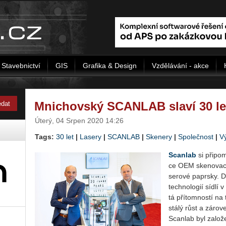
Stavebnictví
GIS
Grafika & Design
Vzdělávání - akce
Mnichovský SCANLAB slaví 30 le
Úterý, 04 Srpen 2020 14:26
Tags:
30 let
|
Lasery
|
SCANLAB
|
Skenery
|
Společnost
|
V
Scan­lab
si při­po­
ce OEM ske­no­va­cíc
se­ro­vé pa­prsky. Do
tech­no­lo­gií sídl
tá pří­tom­nos­tí na
stá­lý růst a zá­ro­v
Scan­lab byl za­lo