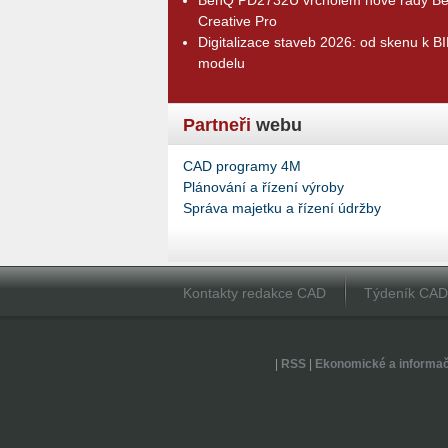
Creative Pro
Digitalizace staveb 2026: od skenu k B
modelu
Partneři
webu
CAD programy 4M
Plánování a řízení výroby
Správa majetku a řízení údržby
Kontakty redakce CAD
Týdeník CA
|
RSS
|
Ekonomické a informa