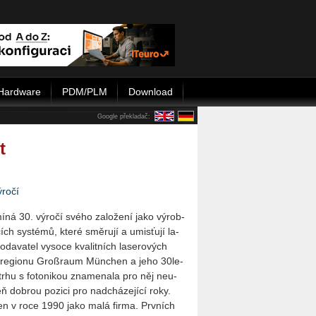
Hardware
PDM/PLM
Download
Google překladač:
t
ýročí
mí­ná 30. vý­ro­čí svého za­lo­že­ní jako vý­rob­
h sys­té­mů, které smě­ru­jí a umis­ťu­jí la­
­da­va­tel vy­so­ce kva­lit­ních la­se­ro­vých
í v re­gi­o­nu Groß­raum Mün­chen a jeho 30le­
 trhu s fo­to­ni­kou zna­me­na­la pro něj ne­u­
eň dobrou po­zi­ci pro nad­chá­ze­jí­cí roky.
­žen v roce 1990 jako malá firma. Prv­ních