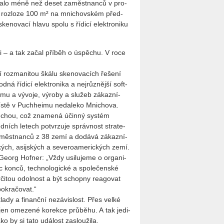
­va­lo méně než deset za­měst­nan­ců v pro­
ři o roz­lo­ze 100 m² na mni­chov­ském před­
ke­no­va­cí hlavu spolu s ří­di­cí elek­tro­ni­ku
­mi – a tak začal pří­běh o úspě­chu. V roce
í roz­ma­ni­tou škálu ske­no­va­cích ře­še­ní
­ná ří­di­cí elek­tro­ni­ka a nej­růz­něj­ší soft­
u­mu a vý­vo­je, vý­ro­by a slu­žeb zá­kaz­ní­
ě v Pu­chhe­i­mu ne­da­le­ko Mni­cho­va.
ře­chou, což zna­me­ná účin­ný sys­tém
d­ních le­tech po­tvr­zu­je správ­nost stra­te­
­měst­nan­ců z 38 zemí a do­dá­vá zá­kaz­ní­
ých, asij­ských a se­ve­ro­a­me­ric­kých zemí.
l Georg Hof­ner: „Vždy usi­lu­je­me o or­ga­ni­
onec konců, tech­no­lo­gic­ké a spo­le­čen­ské
­či­tou odol­nost a být schop­ny re­a­go­vat
­kra­čo­vat.“
­kla­dy a fi­nanč­ní ne­zá­vis­lost. Přes velké
n ome­ze­né ko­rek­ce prů­bě­hu. A tak je­di­
o by si tato udá­lost za­slou­ži­la.