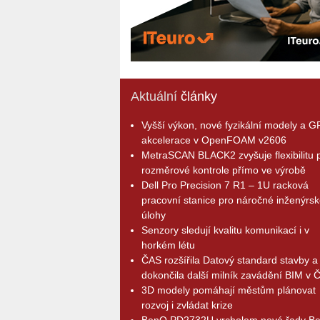
Aktuální
články
Vyšší výkon, nové fyzikální modely a 
akcelerace v OpenFOAM v2606
MetraSCAN BLACK2 zvyšuje flexibilitu p
rozměrové kontrole přímo ve výrobě
Dell Pro Precision 7 R1 – 1U racková
pracovní stanice pro náročné inženýrsk
úlohy
Senzory sledují kvalitu komunikací i v
horkém létu
ČAS rozšířila Datový standard stavby a
dokončila další milník zavádění BIM v 
3D modely pomáhají městům plánovat
rozvoj i zvládat krize
BenQ PD2732U vrcholem nové řady B