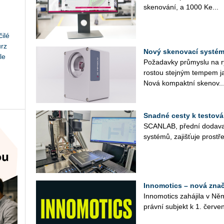
ske­no­vá­ní, a 1000 Ke...
ilé
urz
Nový skenovací systé
le
Po­ža­dav­ky prů­mys­lu na ry
ros­tou stej­ným tem­pem jak
Nová kom­pakt­ní ske­no­v..
Snadné cesty k testov
SCAN­LAB, před­ní do­da­va­t
sys­té­mů, za­jiš­ťu­je pro­stř
Innomotics – nová zna
In­no­mo­tics za­há­ji­la v Ně
práv­ní sub­jekt k 1. čer­ve