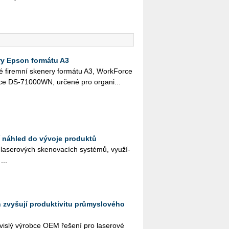
ry Epson formátu A3
 fi­rem­ní ske­ne­ry for­má­tu A3, Work­For­ce
DS-71000WN, ur­če­né pro or­ga­ni­...
 náhled do vývoje produktů
se­ro­vých ske­no­va­cích sys­té­mů, vy­u­ží­
...
 zvyšují produktivitu průmyslového
s­lý vý­rob­ce OEM ře­še­ní pro la­se­ro­vé