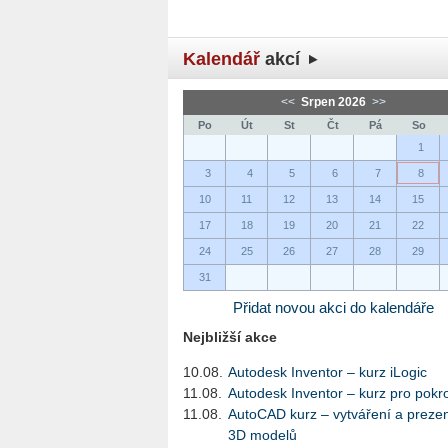
Kalendář
akcí
<<
Srpen 2026
>>
Po
Út
St
Čt
Pá
So
1
3
4
5
6
7
8
10
11
12
13
14
15
17
18
19
20
21
22
24
25
26
27
28
29
31
Přidat novou akci do kalendáře
Nejbližší akce
10.08.
Autodesk Inventor – kurz iLogic
11.08.
Autodesk Inventor – kurz pro pokro
11.08.
AutoCAD kurz – vytváření a preze
3D modelů