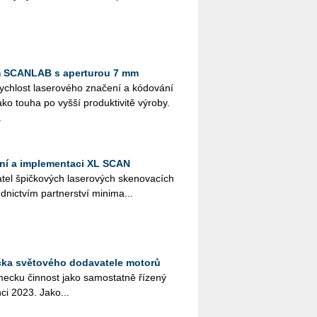
m SCANLAB s aperturou 7 mm
ch­lost la­se­ro­vé­ho zna­če­ní a kódo­vá­ní
o touha po vyšší pro­duk­ti­vi­tě vý­ro­by.
.
ání a implementaci XL SCAN
el špič­ko­vých la­se­ro­vých ske­no­va­cích
ed­nic­tvím part­ner­ství mi­ni­ma­...
čka světového dodavatele motorů
­mec­ku čin­nost jako sa­mo­stat­ně ří­ze­ný
n­ci 2023. Jako...