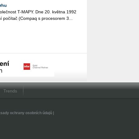
trhu
a spo­leč­nost T-MAPY. Dne 20. květ­na 1992
í po­čí­tač (Com­paq s pro­ce­so­rem 3...
Trends
sady ochrany osobních údajů
|