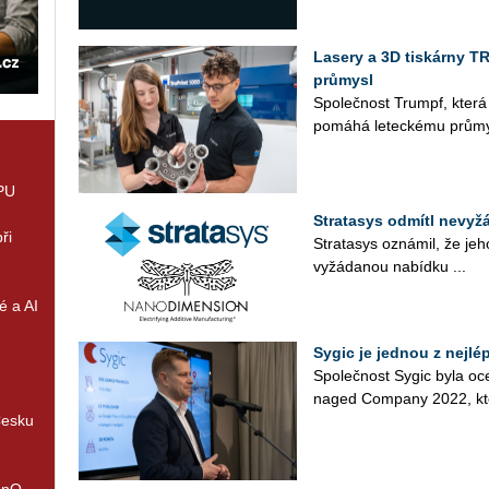
Lasery a 3D tiskárny TR
průmysl
Spo­leč­nost Trum­pf, která s
po­má­há le­tec­ké­mu prů­mys­
GPU
Stratasys odmítl nevy
ři
Stra­ta­sys ozná­mil, že jeh
vy­žá­da­nou na­bíd­ku ...
é a AI
Sygic je jednou z nejl
Spo­leč­nost Sygic byla oce­
naged Com­pa­ny 2022, který 
Česku
enQ