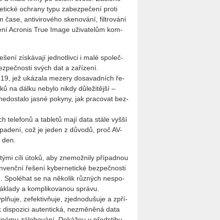
e­tic­ké ochra­ny typu za­bez­pe­če­ní proti
 čase, an­ti­vi­ro­vé­ho ske­no­vá­ní, fil­tro­vá­ní
­še­ní Acro­nis True Image uži­va­te­lům kom­
ní zís­ká­va­jí jed­not­liv­ci i malé spo­leč­
ez­peč­nos­ti svých dat a za­ří­ze­ní.
19, jež uká­za­la me­ze­ry do­sa­vad­ních ře­
­ků na dálku ne­by­lo nikdy dů­le­ži­těj­ší –
e­do­sta­lo jasné po­ky­ny, jak pra­co­vat bez­
ých te­le­fo­nů a table­tů mají data stále vyšší
ch na­pa­de­ní, což je jeden z dů­vo­dů, proč AV-
ý den.
s­tý­mi cíli útoků, aby zne­mož­ni­ly pří­pad­nou
­venč­ní ře­še­ní ky­ber­ne­tic­ké bez­peč­nos­ti
. Spo­lé­hat se na ně­ko­lik růz­ných ne­spo­
ná­kla­dy a kom­pli­ko­va­nou sprá­vu.
lňuje, ze­fek­tivňuje, zjed­no­du­šu­je a zpří­
is­po­zi­ci au­ten­tic­ká, ne­změ­ně­ná data
­né­mu zá­lo­ho­vá­ní. Do­ká­žou v před­sti­hu