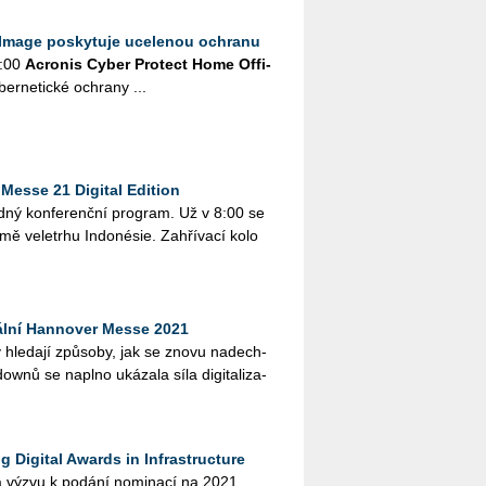
 Image poskytuje ucelenou ochranu
6:00
Acro­nis Cyber Pro­tect Home Of­fi­
ber­ne­tic­ké ochra­ny ...
Messe 21 Digital Edition
d­ný kon­fe­renč­ní pro­gram. Už v 8:00 se
emě ve­letr­hu In­donésie. Za­hří­va­cí kolo
ální Hannover Messe 2021
 hle­da­jí způ­so­by, jak se znovu na­dech­
­nů se na­pl­no uká­za­la síla di­gi­ta­li­za­
 Digital Awards in Infrastructure
la výzvu k po­dá­ní no­mi­na­cí na 2021