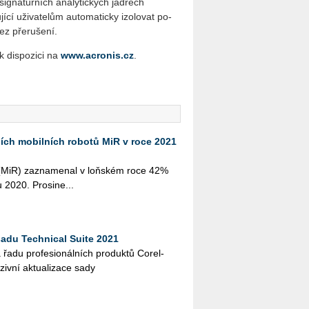
sig­na­tur­ních ana­ly­tic­kých já­drech
 uži­va­te­lům au­to­ma­tic­ky izo­lo­vat po­
ez pře­ru­še­ní.
 dis­po­zi­ci na
www.acronis.cz
.
ch mobilních robotů MiR v roce 2021
ts (MiR) za­zna­me­nal v loňském roce 42%
u 2020. Pro­si­ne...
adu Technical Suite 2021
a řadu pro­fe­si­o­nál­ních pro­duk­tů Co­rel­
ní ak­tu­a­li­za­ce sady