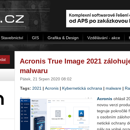
Stavebnictví
GIS
Grafika & Design
Vzdělávání - akce
Acronis True Image 2021 zálohuje
malwaru
Pátek, 21 Srpen 2020 08:02
Tags:
2021
|
Acronis
|
Kybernetická ochrana
|
malware
|
Ra
Acro­nis
ohlá­sil 
novou verzi pro­du
te­gru­je po­kro­či­lé
s osob­ním zá­lo­ho­v
ne­tic­ké ochra­ny do
ná­ly na volné noz