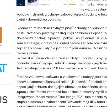
ním funk­cí ky­ber­n
ma­l­wa­ru v re­ál­ném
webo­vých strá­nek a ochra­ny vi­deo­kon­fe­ren­cí po­sky­tu­je ře
plet­ní ky­ber­ne­tic­kou ochra­nu.
Sjed­no­ce­ním všech ne­zbyt­ných prvků ochra­ny do jed­no­ho ře­še­
nos­ti uži­va­tel­sky pří­vě­ti­vý ná­stroj k vý­znam­né­mu zlep­še­ní b
Nová verze při­chá­zí z po­hle­du po­kra­ču­jí­cí epi­de­mie COVID-
še­ní a stra­te­gií, v pravý čas. Za­bez­pe­če­ní za­ří­ze­ní pra­cov­ní
zejmé­na v si­tu­a­ci, kdy dle jed­no­ho z prů­zku­mů 47 % z nich n
peč­ně z domu.
Se zá­vis­los­tí na mo­der­ních za­ří­ze­ních typu po­čí­ta­čů, chyt­r
hod­no­tu. Hac­ke­ři vy­ví­je­jí so­fis­ti­ko­va­něj­ší tech­ni­ky k je­ji
Test re­gis­tru­je více než 350 tisíc ma­l­wa­ro­vých hro­zeb každ
Pro­to­že zá­lo­ho­va­cí soft­ware a zá­lo­ho­va­né sou­bo­ry jsou ča
ob­no­vu, sa­mot­né zá­lo­ho­va­cí ře­še­ní již ne­sta­čí. Po­dob­ně kon
ne­po­sky­tu­jí ochra­nu dat a je­jich ob­no­vu po úspěš­ném útoku
lu­pra­cu­jí­cích ře­še­ní zna­me­ná bez­peč­nost­ní me­ze­ry, vyšší 
In­te­gro­va­né ře­še­ní Acro­nis True Image 2021 tuto me­ze­ru vyp
stupňuje ochra­nu a za­bez­pe­če­ní. Uži­va­te­lé mají díky tomu k d
bez ja­ké­ho­ko­liv škod­li­vé­ho kódu, jež mohou po­u­žít k bez­peč