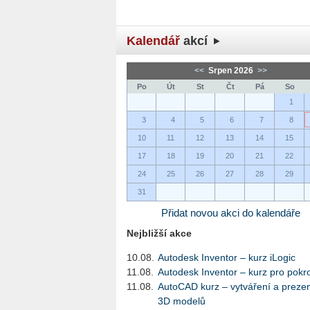
Kalendář
akcí
<<
Srpen 2026
>>
Po
Út
St
Čt
Pá
So
1
3
4
5
6
7
8
10
11
12
13
14
15
17
18
19
20
21
22
24
25
26
27
28
29
31
Přidat novou akci do kalendáře
Nejbližší akce
10.08.
Autodesk Inventor – kurz iLogic
11.08.
Autodesk Inventor – kurz pro pokro
11.08.
AutoCAD kurz – vytváření a preze
3D modelů