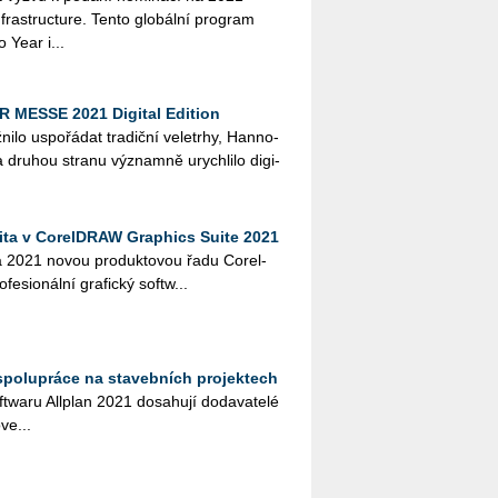
­frastructu­re. Tento glo­bál­ní pro­gram
 Year i...
MESSE 2021 Digital Edition
ž­ni­lo uspo­řá­dat tra­dič­ní ve­letrhy, Han­no­
 dru­hou stra­nu vý­znam­ně urych­li­lo di­gi­
ita v CorelDRAW Graphics Suite 2021
­na 2021 novou pro­duk­to­vou řadu Corel­
­si­o­nál­ní gra­fic­ký soft­w...
spolupráce na stavebních projektech
­wa­ru All­plan 2021 do­sa­hu­jí do­da­va­te­lé
ve...