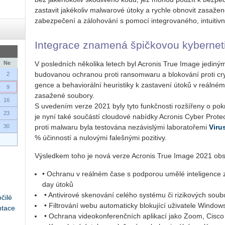
za­sta­vit ja­ké­ko­liv ma­l­wa­ro­vé útoky a rych­le ob­no­vit za­sa­ž
za­bez­pe­če­ní a zá­lo­ho­vá­ní s po­mo­cí in­te­gro­va­né­ho, in­tu­i­tiv­
In­te­gra­ce zna­me­ná špič­ko­vou ky­ber­ne­
Ne
V po­sled­ních ně­ko­li­ka le­tech byl Acro­nis True Image je­di­ný
bu­do­va­nou ochra­nou proti ran­so­m­wa­ru a blo­ko­vá­ní proti crypt
2
gen­ce a be­ha­vi­o­rál­ní heu­ris­ti­ky k za­sta­ve­ní útoků v re­ál­n
9
za­sa­že­né sou­bo­ry.
16
S uve­de­ním verze 2021 byly tyto funkč­nos­ti roz­ší­ře­ny o po­kro­č
23
je nyní také sou­čás­tí clou­do­vé na­bíd­ky Acro­nis Cyber Pro­t
30
proti ma­l­wa­ru byla tes­to­vá­na ne­zá­vis­lý­mi la­bo­ra­to­ře­mi
Virus
% účin­nos­tí a nu­lo­vý­mi fa­leš­ný­mi po­zi­ti­vy.
Vý­sled­kem toho je nová verze Acro­nis True Image 2021 ob­sa­h
• Ochra­nu v re­ál­ném čase s pod­po­rou umělé in­te­li­gen­ce za
day útoků
• An­ti­vi­ro­vé ske­no­vá­ní ce­lé­ho sys­té­mu či ri­zi­ko­vých sou­b
čilé
• Fil­tro­vá­ní webu au­to­ma­tic­ky blo­ku­jí­cí uži­va­te­le Win­d
ntace
• Ochra­na vi­deo­kon­fe­renč­ních apli­ka­cí jako Zoom, Ci