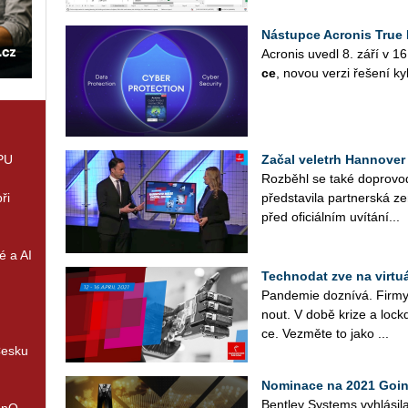
Nástupce Acronis True
Acro­nis uvedl 8. září v 1
ce
, novou verzi ře­še­ní ky­
GPU
Začal veletrh Hannover 
Roz­bě­hl se také do­pro­vo
ři
před­sta­vi­la part­ner­ská z
před ofi­ci­ál­ním uví­tá­ní...
é a AI
Technodat zve na virtu
Pan­de­mie do­zní­vá. Firmy
nout. V době krize a loc­kdow
ce. Vez­mě­te to jako ...
Česku
Nominace na 2021 Going
Bent­ley Sys­tems vy­hlá­si­
enQ