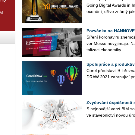
Going Di­gi­tal Awards in In
oce­ně­ní, dříve známý jako
IM
Pozvánka na HANNOVER 
Ší­ře­ní ko­ro­na­vi­ru zne­mo
ver Messe ne­vy­jí­ma­je. Na
ta­li­za­ci eko­no­mi­ky...
Spolupráce a produktiv
Corel před­sta­vil 9. břez
DRAW 2021 za­hr­nu­jí­cí pro­fe
Zvyšování úspěšnosti 
S nej­no­věj­ší verzí BIM soft
ve sta­veb­nic­tví novou úro