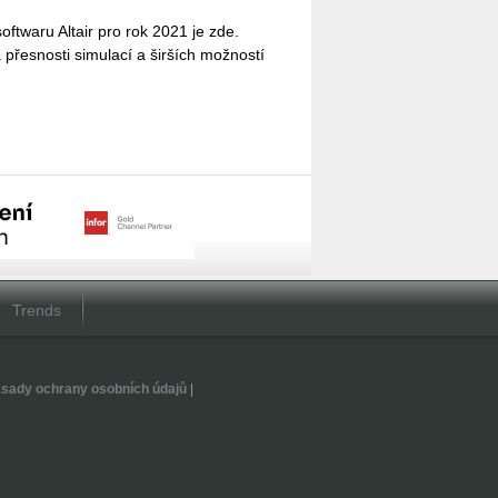
oft­wa­ru Al­tair pro rok 2021 je zde.
přes­nos­ti si­mu­la­cí a šir­ších mož­nos­tí
Trends
sady ochrany osobních údajů
|