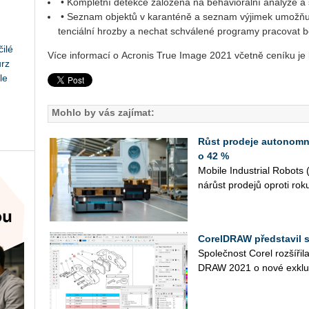
• Kom­plet­ní de­tek­ce za­lo­že­ná na be­ha­vi­o­rál­ní ana­lý­ze a 
• Se­znam ob­jek­tů v ka­ran­té­ně a se­znam vý­ji­mek umožňující
ten­ci­ál­ní hroz­by a ne­chat schvá­le­né pro­gra­my pra­co­vat b
ilé
Více in­for­ma­cí o Acro­nis True Image 2021 včet­ně ce­ní­ku je k
urz
le
Mohlo by vás zajímat:
Růst prodeje autonomní
o 42 %
Mo­bi­le In­dustrial Ro­bo
ná­růst pro­dejů opro­ti rok
CorelDRAW představil s
Spo­leč­nost Corel roz­ší­ři­l
DRAW 2021 o nové ex­klu­ziv­