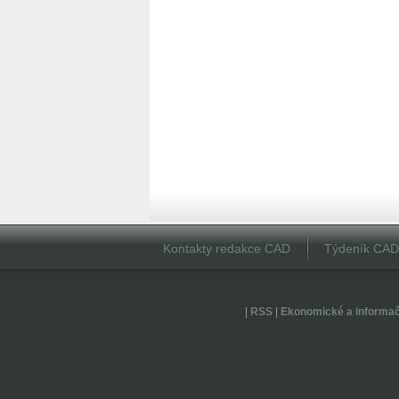
Kontakty redakce CAD
Týdeník CA
|
RSS
|
Ekonomické a informa