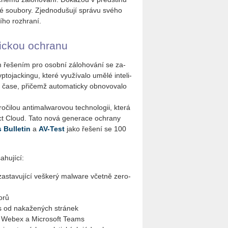
e­né sou­bo­ry. Zjed­no­du­šu­jí sprá­vu svého
ní­ho roz­hra­ní.
tic­kou ochra­nu
m ře­še­ním pro osob­ní zá­lo­ho­vá­ní se za­
o­jackin­gu, které vy­u­ží­va­lo umělé in­te­li­
ém čase, při­čemž au­to­ma­tic­ky ob­no­vo­va­lo
i­lou an­ti­ma­l­wa­ro­vou tech­no­lo­gii, která
ect Cloud. Tato nová ge­ne­ra­ce ochra­ny
 Bul­le­tin
a
AV-Test
jako ře­še­ní se 100
u­jí­cí:
­sta­vu­jí­cí veš­ke­rý ma­l­ware včet­ně zero-
o­rů
ows od na­ka­že­ných strá­nek
sco Webex a Micro­soft Teams