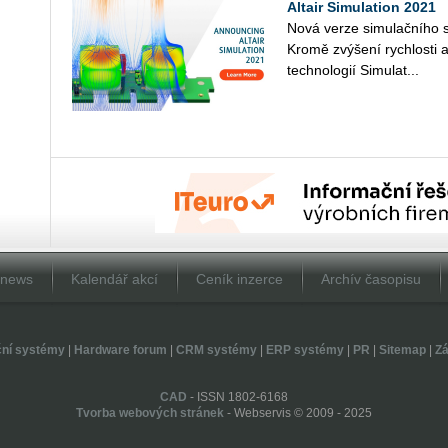
Altair Simulation 2021
Nová verze si­mu­lač­ní­ho s
Kromě zvý­še­ní rych­los­ti a 
tech­no­lo­gií Si­mu­lat...
Dnews
Kalendář akcí
Ceník inzerce
Archív časopisu
ční systémy
|
Hardware forum
|
CRM systémy
|
ERP systémy
|
PR
|
Sitemap
|
Zá
CAD
- ISSN 1802-6168
Tvorba webových stránek
- Webservis © 2009 - 2025