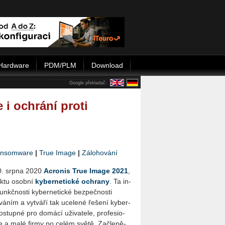
Hardware
PDM/PLM
Download
Google překladač:
 i ochrání proti
nsomware
|
True Image
|
Zálohování
20. srpna 2020
Acro­nis True Image 2021
,
k­tu osob­ní
ky­ber­ne­tic­ké ochra­ny
. Ta in­
 funkč­nos­ti ky­ber­ne­tic­ké bez­peč­nos­ti
á­ním a vy­tvá­ří tak uce­le­né ře­še­ní ky­ber­
­stup­né pro do­má­cí uži­va­te­le, pro­fe­si­o­
e a malé firmy po celém světě. Za­čle­ně­