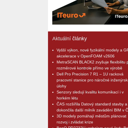
Aktuální
články
Vyšší výkon, nové fyzikální modely a 
akcelerace v OpenFOAM v2606
MetraSCAN BLACK2 zvyšuje flexibilitu p
rozměrové kontrole přímo ve výrobě
Dell Pro Precision 7 R1 – 1U racková
pracovní stanice pro náročné inženýrsk
úlohy
Senzory sledují kvalitu komunikací i v
horkém létu
ČAS rozšířila Datový standard stavby a
dokončila další milník zavádění BIM v 
3D modely pomáhají městům plánovat
rozvoj i zvládat krize
BenQ PD2732U vrcholem nové řady B