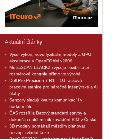
Aktuální
články
Vyšší výkon, nové fyzikální modely a GPU
akcelerace v OpenFOAM v2606
MetraSCAN BLACK2 zvyšuje flexibilitu při
rozměrové kontrole přímo ve výrobě
Dell Pro Precision 7 R1 – 1U racková
pracovní stanice pro náročné inženýrské a AI
úlohy
Senzory sledují kvalitu komunikací i v
horkém létu
ČAS rozšířila Datový standard stavby a
dokončila další milník zavádění BIM v Česku
3D modely pomáhají městům plánovat
rozvoj i zvládat krize
BenQ PD2732U vrcholem nové řady BenQ