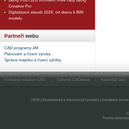
Creative Pro
Digitalizace staveb 2026: od skenu k BIM
modelu
Partneři
webu
CAD programy 4M
Plánování a řízení výroby
Správa majetku a řízení údržby
Kontakty redakce CAD
Týdeník CADnews
Kalendář akcí
|
RSS
|
Ekonomické a informační systémy
|
Hardware forum
Tvorba webovýc