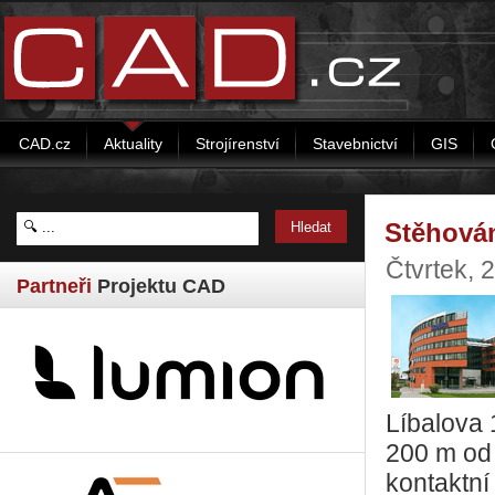
CAD.cz
Aktuality
Strojírenství
Stavebnictví
GIS
Stěhová
Čtvrtek, 
Partneři
Projektu CAD
Líbalova
200 m od 
kontaktní