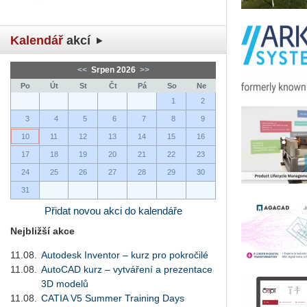
Kalendář
akcí
<<
Srpen 2026
>>
Po
Út
St
Čt
Pá
So
Ne
1
2
3
4
5
6
7
8
9
10
11
12
13
14
15
16
17
18
19
20
21
22
23
24
25
26
27
28
29
30
31
Přidat novou akci do kalendáře
Nejbližší akce
11.08.
Autodesk Inventor – kurz pro pokročilé
11.08.
AutoCAD kurz – vytváření a prezentace
3D modelů
11.08.
CATIA V5 Summer Training Days