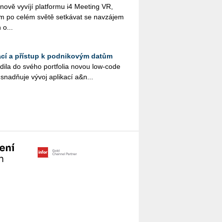
vě vy­ví­jí plat­for­mu i4 Me­e­ting VR,
ům po celém světě se­tká­vat se na­vzá­jem
h o...
ací a přístup k podnikovým datům
a­di­la do svého port­fo­lia novou low-code
usnadňuje vývoj apli­ka­cí a&n...