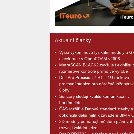
Aktuální
články
Vyšší výkon, nové fyzikální modely a 
akcelerace v OpenFOAM v2606
MetraSCAN BLACK2 zvyšuje flexibilitu p
rozměrové kontrole přímo ve výrobě
Dell Pro Precision 7 R1 – 1U racková
pracovní stanice pro náročné inženýrsk
úlohy
Senzory sledují kvalitu komunikací i v
horkém létu
ČAS rozšířila Datový standard stavby a
dokončila další milník zavádění BIM v 
3D modely pomáhají městům plánovat
rozvoj i zvládat krize
BenQ PD2732U vrcholem nové řady B