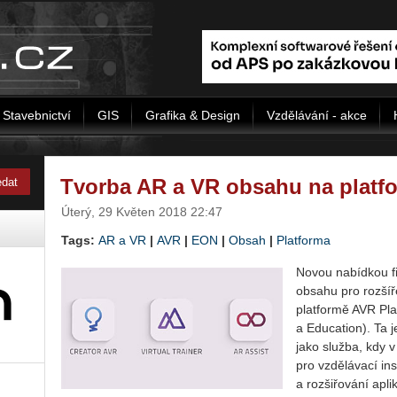
Stavebnictví
GIS
Grafika & Design
Vzdělávání - akce
Tvorba AR a VR obsahu na plat
Úterý, 29 Květen 2018 22:47
Tags:
AR a VR
|
AVR
|
EON
|
Obsah
|
Platforma
Novou nabídkou f
obsahu pro rozšíře
platformě AVR Pla
a Education). Ta j
jako služba, kdy 
pro vzdělávací ins
a rozšiřování apli