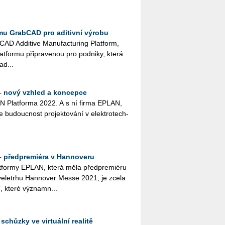
rmu GrabCAD pro aditivní výrobu
­CAD Ad­di­ti­ve Ma­nu­factu­ring Plat­form,
at­for­mu při­pra­ve­nou pro pod­ni­ky, která
ad...
– nový vzhled a koncepce
 Plat­for­ma 2022. A s ní firma EPLAN,
­je bu­douc­nost pro­jek­to­vá­ní v elek­tro­tech­
– předpremiéra v Hannoveru
at­for­my EPLAN, která měla před­premiéru
veletrhu Hannover Messe 2021, je zcela
í, které vý­znam­n...
schůzky ve virtuální realitě