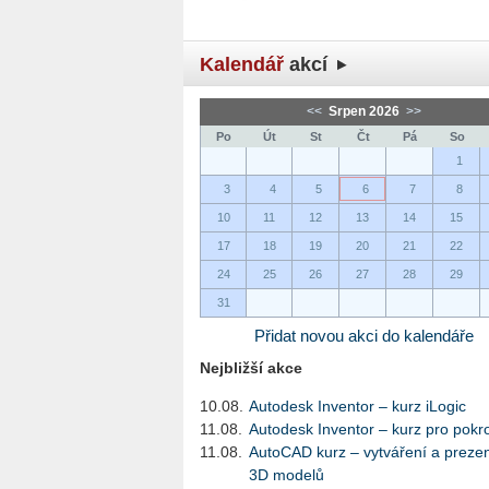
Kalendář
akcí
<<
Srpen 2026
>>
Po
Út
St
Čt
Pá
So
1
3
4
5
6
7
8
10
11
12
13
14
15
17
18
19
20
21
22
24
25
26
27
28
29
31
Přidat novou akci do kalendáře
Nejbližší akce
10.08.
Autodesk Inventor – kurz iLogic
11.08.
Autodesk Inventor – kurz pro pokro
11.08.
AutoCAD kurz – vytváření a preze
3D modelů