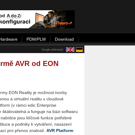
Hardware
PDM/PLM
Download
Google překladač:
formě AVR od EON
irmy EON Reality je možnost tvorby
nou a virtuální realitu v cloudové
tform (v rámci edic Enterprise
e škálovatelná a funguje na bázi softwaru
v nabídce jsou klíčové funkce potřebné
tituce a podniky k vytváření, nasazení
kací pro přenos znalostí.
AVR Platform