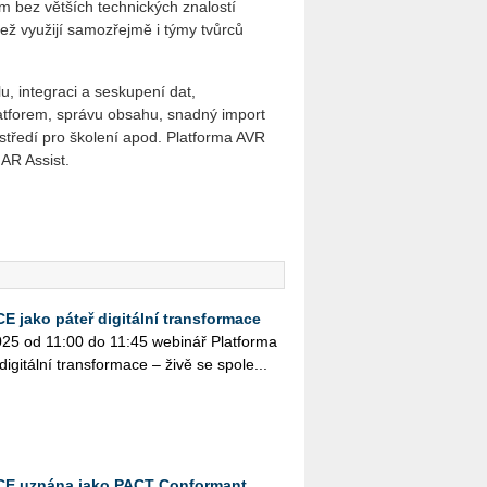
 bez větších technických znalostí
ež využijí samozřejmě i týmy tvůrců
 integraci a seskupení dat,
latforem, správu obsahu, snadný import
středí pro školení apod. Platforma AVR
 AR Assist.
 jako páteř digitální transformace
2025 od 11:00 do 11:45 webi­nář Plat­for­ma
i­gi­tál­ní trans­for­ma­ce – živě se spo­le...
CE uznána jako PACT Conformant