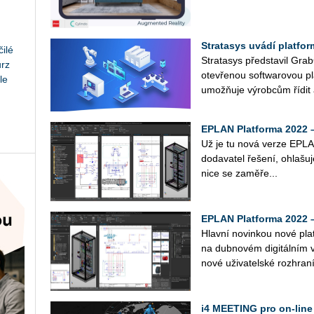
Stratasys uvádí platfo
ilé
Stra­ta­sys před­sta­vil Grab
urz
ote­vře­nou soft­wa­ro­vou pl
le
umožňuje vý­rob­cům řídit 
EPLAN Platforma 2022 
Už je tu nová verze EPLAN
do­da­va­tel ře­še­ní, ohla­šu
ni­ce se za­mě­ře­...
EPLAN Platforma 2022 
Hlav­ní no­vin­kou nové pl
na dubnovém digitálním 
nové uži­va­tel­ské roz­hra­n
i4 MEETING pro on-line 