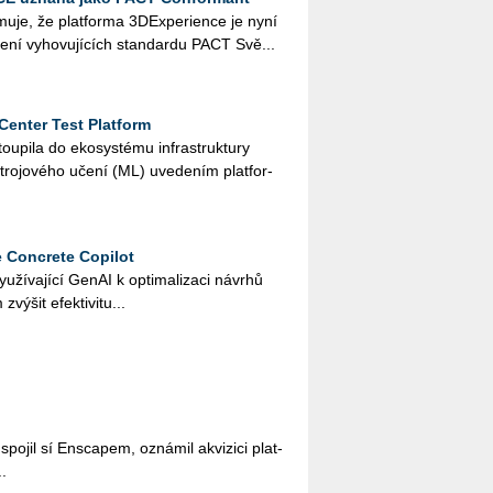
­je, že plat­for­ma 3D­Ex­pe­rien­ce je nyní
­ní vy­ho­vu­jí­cích stan­dar­du PACT Svě...
Center Test Platform
ou­pi­la do eko­sys­té­mu in­frastruk­tu­ry
stro­jo­vé­ho učení (ML) uve­de­ním plat­for­
e Concrete Copilot
u­ží­va­jí­cí GenAI k op­ti­ma­li­za­ci ná­vrhů
ý­šit efek­ti­vi­tu...
o­jil sí Ens­ca­pem, ozná­mil akvi­zi­ci plat­
..