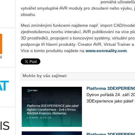
pomáhá uživatelům
vytvářet smysluplné AVR moduly pro zkoušení nebo výuku, j
obsahu.
Mezi zmíněnými funkcemi najdeme např. import CAD/modelu,
zjednodušenou tvorbu interakcí, AVR publikování na více p
3D prostředků, propojení s koncovými systémy, virtuální pro
podporuje tři hlavní produkty: Creator AVR, Virtual Trainer a
Více o tomto produktu najdete na
www.eonreality.com
.
Mohlo by vás zajímat:
Platforma 3DEXPERIENCE
Dy­tron po­řá­dá 24. září 
3D­Ex­pe­ri­en­ce jako páteř d
Platforma 3DEXPERIEN