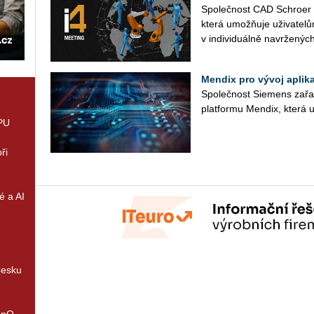
Spo­leč­nost CAD Schroer no
která umožňuje uži­va­te­l
v in­di­vi­du­ál­ně na­vr­že­nýc
Mendix pro vývoj aplik
Spo­leč­nost Si­e­mens za­ř
plat­for­mu Men­dix, která 
GPU
ři
é a AI
Česku
enQ