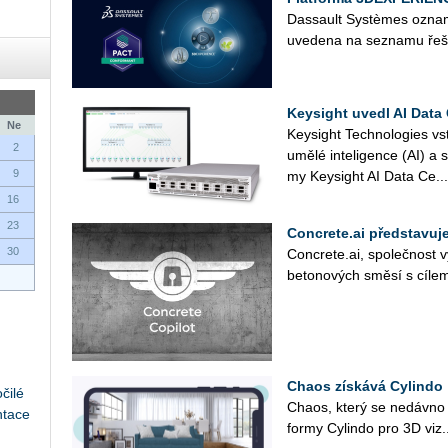
Das­sault Sys­tè­mes ozna­mu
uve­de­na na se­zna­mu ře­še
Keysight uvedl AI Data 
Ne
Key­si­ght Tech­no­lo­gies vst
2
umělé in­te­li­gen­ce (AI) a 
9
my Key­si­ght AI Data Ce...
16
23
Concrete.ai představuj
30
Con­cre­te.ai, spo­leč­nost vy­
be­to­no­vých směsí s cílem zv
Chaos získává Cylindo
čilé
Chaos, který se ne­dáv­no sp
ntace
for­my Cylin­do pro 3D vi­z.